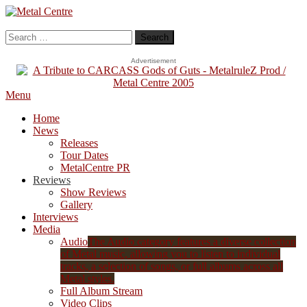
Skip
To
Metal Centre
Mailorder & Webzine
Content
Search
for:
Advertisement
Menu
Home
News
Releases
Tour Dates
MetalCentre PR
Reviews
Show Reviews
Gallery
Interviews
Media
Audio
The Audio category features a diverse collection
of Metal music, allowing you to listen to individual
tracks, a selection of songs, or full albums across all
Metal styles.
Full Album Stream
Video Clips