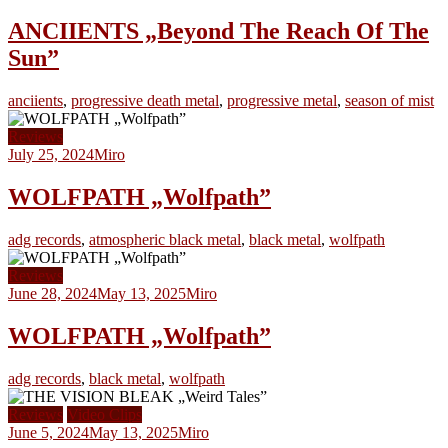
ANCIIENTS „Beyond The Reach Of The
Sun”
anciients
,
progressive death metal
,
progressive metal
,
season of mist
Reviews
July 25, 2024
Miro
WOLFPATH „Wolfpath”
adg records
,
atmospheric black metal
,
black metal
,
wolfpath
Reviews
June 28, 2024
May 13, 2025
Miro
WOLFPATH „Wolfpath”
adg records
,
black metal
,
wolfpath
Reviews
Video Clips
June 5, 2024
May 13, 2025
Miro