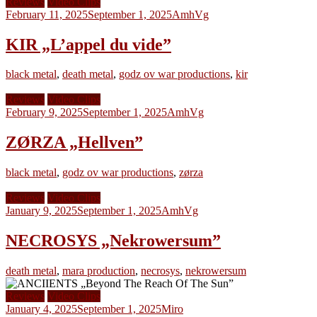
Reviews
Video Clips
February 11, 2025
September 1, 2025
AmhVg
KIR „L’appel du vide”
black metal
,
death metal
,
godz ov war productions
,
kir
Reviews
Video Clips
February 9, 2025
September 1, 2025
AmhVg
ZØRZA „Hellven”
black metal
,
godz ov war productions
,
zørza
Reviews
Video Clips
January 9, 2025
September 1, 2025
AmhVg
NECROSYS „Nekrowersum”
death metal
,
mara production
,
necrosys
,
nekrowersum
Reviews
Video Clips
January 4, 2025
September 1, 2025
Miro