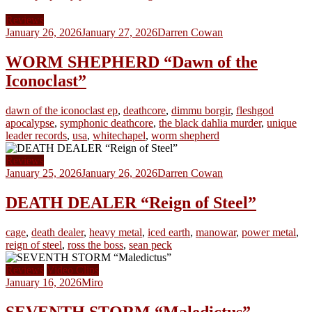
Reviews
January 26, 2026
January 27, 2026
Darren Cowan
WORM SHEPHERD “Dawn of the
Iconoclast”
dawn of the iconoclast ep
,
deathcore
,
dimmu borgir
,
fleshgod
apocalypse
,
symphonic deathcore
,
the black dahlia murder
,
unique
leader records
,
usa
,
whitechapel
,
worm shepherd
Reviews
January 25, 2026
January 26, 2026
Darren Cowan
DEATH DEALER “Reign of Steel”
cage
,
death dealer
,
heavy metal
,
iced earth
,
manowar
,
power metal
,
reign of steel
,
ross the boss
,
sean peck
Reviews
Video Clips
January 16, 2026
Miro
SEVENTH STORM “Maledictus”