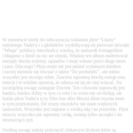
W momencie kiedy do odtwarzacza wkładam płyte “Litany”
rodzimego Vader'a i z głośników wydobywają się pierwsze dzwięki
“Wings” pobliscy mieszkańcy wiedzą, że nadszedł Armageddon
i błaganie o litość na nic sie niezda. Właśnie ten album maltretował
narządy słuchu rodziny, sąsiadów i moje własne przez długi okres
czasu. Dlaczego? Płyta może nie jest jakimś wybitnym dziełem
i raczej niemoże się równać z takim “De profundis” , ale mimo
wszystko jest niczego sobie. Zawiera ogromną dawkę energi oraz
emocji i to właśnie sprawia, że zdarza mi się do niej wracać. Na
szczególną uwagę zasługuje Docent. Ten czlowiek naprawdę jest
bardzo, bardzo dobry w tym co robi i to wiem nie od dziśjaj, ale
każda płyta Vader'a (czy Dies irae albo Moon) śilnie trzyma mnie
w tym przekonaniu. Do reszty muzyków nie mam większych
zastrzeżeń. Wszystko jest zagrane z wielką siłą i na poziomie. Płyta
niszczy wszystko jak ogromny czołg, zostają tylko szczątki i nic
nieznaczący pył.
Osobną uwagę należy poświęcić ciekawym lirykom które są