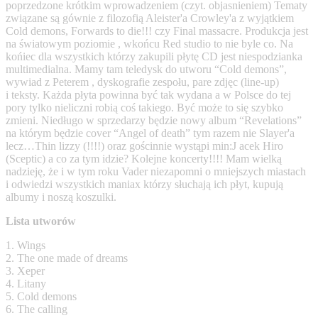
poprzedzone krótkim wprowadzeniem (czyt. objasnieniem) Tematy
związane są gównie z filozofią Aleister'a Crowley'a z wyjątkiem
Cold demons, Forwards to die!!! czy Final massacre. Produkcja jest
na światowym poziomie , wkońcu Red studio to nie byle co. Na
końiec dla wszystkich którzy zakupili płytę CD jest niespodzianka
multimedialna. Mamy tam teledysk do utworu “Cold demons”,
wywiad z Peterem , dyskografie zespołu, pare zdjęc (line-up)
i teksty. Każda płyta powinna być tak wydana a w Polsce do tej
pory tylko nieliczni robią coś takiego. Być może to się szybko
zmieni. Niedługo w sprzedarzy będzie nowy album “Revelations”
na którym będzie cover “Angel of death” tym razem nie Slayer'a
lecz…Thin lizzy (!!!!) oraz gościnnie wystąpi min:J acek Hiro
(Sceptic) a co za tym idzie? Kolejne koncerty!!!! Mam wielką
nadzieję, że i w tym roku Vader niezapomni o mniejszych miastach
i odwiedzi wszystkich maniax którzy słuchają ich płyt, kupują
albumy i noszą koszulki.
Lista utworów
1. Wings
2. The one made of dreams
3. Xeper
4. Litany
5. Cold demons
6. The calling