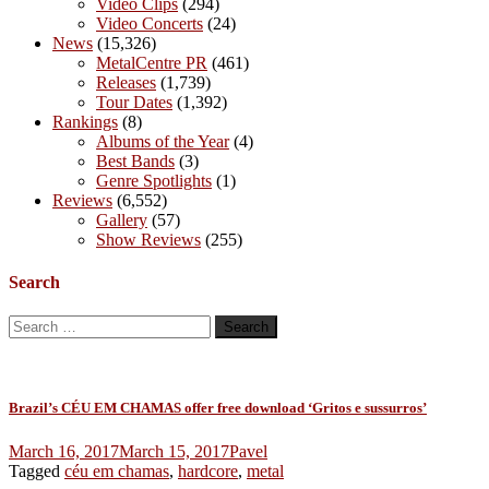
Video Clips
(294)
Video Concerts
(24)
News
(15,326)
MetalCentre PR
(461)
Releases
(1,739)
Tour Dates
(1,392)
Rankings
(8)
Albums of the Year
(4)
Best Bands
(3)
Genre Spotlights
(1)
Reviews
(6,552)
Gallery
(57)
Show Reviews
(255)
Search
Search
for:
Brazil’s CÉU EM CHAMAS offer free download ‘Gritos e sussurros’
March 16, 2017
March 15, 2017
Pavel
Tagged
céu em chamas
,
hardcore
,
metal