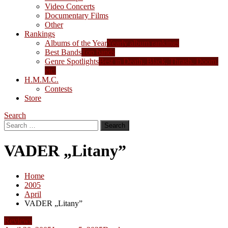
Video Concerts
Documentary Films
Other
Rankings
Albums of the Year
Yearly album rankings
Best Bands
Top bands
Genre Spotlights
Best in Death, Black, Thrash, Doom,
etc.
H.M.M.C.
Contests
Store
Search
Search
for:
VADER „Litany”
Home
2005
April
VADER „Litany”
Reviews