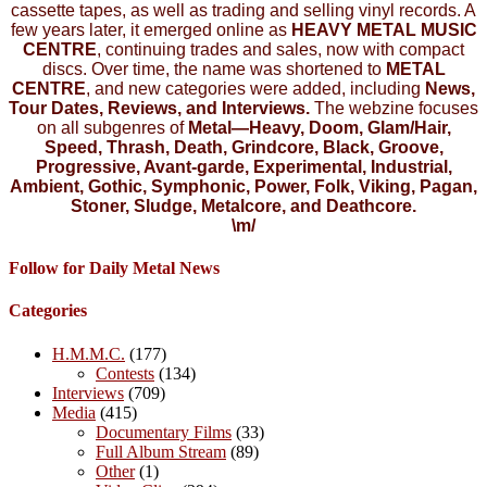
cassette tapes, as well as trading and selling vinyl records. A
few years later, it emerged online as
HEAVY METAL MUSIC
CENTRE
, continuing trades and sales, now with compact
discs. Over time, the name was shortened to
METAL
CENTRE
, and new categories were added, including
News,
Tour Dates, Reviews, and Interviews.
The webzine focuses
on all subgenres of
Metal—Heavy, Doom, Glam/Hair,
Speed, Thrash, Death, Grindcore, Black, Groove,
Progressive, Avant-garde, Experimental, Industrial,
Ambient, Gothic, Symphonic, Power, Folk, Viking, Pagan,
Stoner, Sludge, Metalcore, and Deathcore.
\m/
Follow for Daily Metal News
Categories
H.M.M.C.
(177)
Contests
(134)
Interviews
(709)
Media
(415)
Documentary Films
(33)
Full Album Stream
(89)
Other
(1)