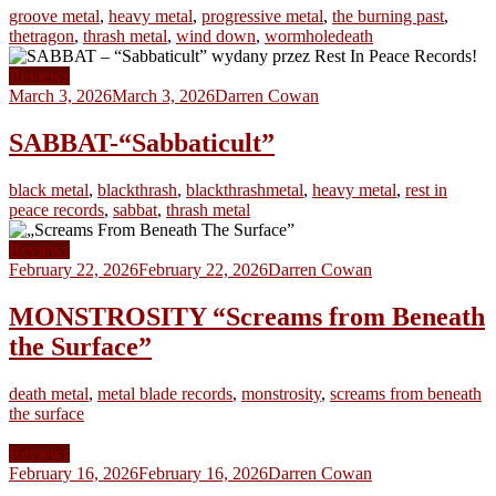
groove metal
,
heavy metal
,
progressive metal
,
the burning past
,
thetragon
,
thrash metal
,
wind down
,
wormholedeath
Reviews
March 3, 2026
March 3, 2026
Darren Cowan
SABBAT-“Sabbaticult”
black metal
,
blackthrash
,
blackthrashmetal
,
heavy metal
,
rest in
peace records
,
sabbat
,
thrash metal
Reviews
February 22, 2026
February 22, 2026
Darren Cowan
MONSTROSITY “Screams from Beneath
the Surface”
death metal
,
metal blade records
,
monstrosity
,
screams from beneath
the surface
Reviews
February 16, 2026
February 16, 2026
Darren Cowan