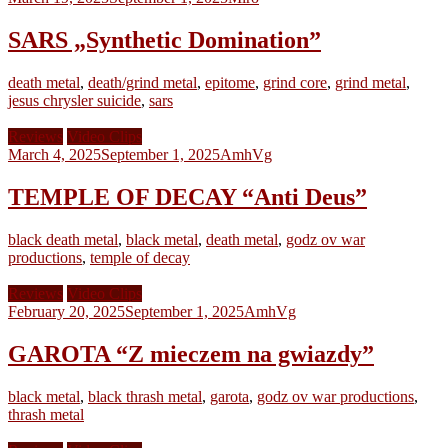
SARS „Synthetic Domination”
death metal
,
death/grind metal
,
epitome
,
grind core
,
grind metal
,
jesus chrysler suicide
,
sars
Reviews
Video Clips
March 4, 2025
September 1, 2025
AmhVg
TEMPLE OF DECAY “Anti Deus”
black death metal
,
black metal
,
death metal
,
godz ov war
productions
,
temple of decay
Reviews
Video Clips
February 20, 2025
September 1, 2025
AmhVg
GAROTA “Z mieczem na gwiazdy”
black metal
,
black thrash metal
,
garota
,
godz ov war productions
,
thrash metal