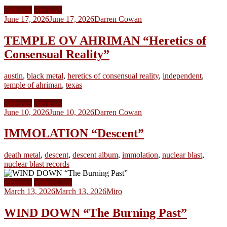
Releases
Reviews
June 17, 2026
June 17, 2026
Darren Cowan
TEMPLE OV AHRIMAN “Heretics of
Consensual Reality”
austin
,
black metal
,
heretics of consensual reality
,
independent
,
temple of ahriman
,
texas
Releases
Reviews
June 10, 2026
June 10, 2026
Darren Cowan
IMMOLATION “Descent”
death metal
,
descent
,
descent album
,
immolation
,
nuclear blast
,
nuclear blast records
Reviews
Video Clips
March 13, 2026
March 13, 2026
Miro
WIND DOWN “The Burning Past”