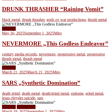
DRUNK THRASHER “Raining Vomit”
black metal
,
drunk thrasher
,
godz ov war productions
,
thrash metal
Reviews
May 16, 2025
September 1, 2025
Miro
NEVERMORE „This Godless Endeavor”
century media records
,
nevermore
,
progressive metal
,
progressive
thrash metal
,
thrash metal
Reviews
March 21, 2025
March 21, 2025
Miro
SARS „Synthetic Domination”
death grind
,
death metal
,
death/grind metal
,
epitome
,
grind metal
,
jesus chrysler suicide
,
sars
Reviews
Video Clips
March 19, 2025
September 1, 2025
Miro