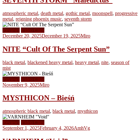
atmospheric metal
,
death metal
,
gothic metal
,
moonspell
,
progressive
metal
,
reigning phoenix music
,
seventh storm
Reviews
Video Clips
December 20, 2025
December 19, 2025
Miro
NITE “Cult Of The Serpent Sun”
black metal
,
blackened heavy metal
,
heavy metal
,
nite
,
season of
mist
Reviews
Video Clips
November 9, 2025
Miro
MYSTHICON – Bieśń
atmospheric black metal
,
black metal
,
mysthicon
Reviews
Video Clips
September 1, 2025
February 4, 2026
AmhVg