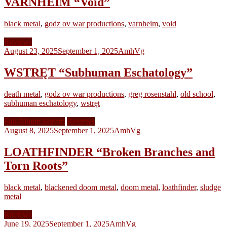
VARNHEIM “Void”
black metal
,
godz ov war productions
,
varnheim
,
void
Reviews
August 23, 2025
September 1, 2025
AmhVg
WSTRĘT “Subhuman Eschatology”
death metal
,
godz ov war productions
,
greg rosenstahl
,
old school
,
subhuman eschatology
,
wstręt
Full Album Stream
Reviews
August 8, 2025
September 1, 2025
AmhVg
LOATHFINDER “Broken Branches and
Torn Roots”
black metal
,
blackened doom metal
,
doom metal
,
loathfinder
,
sludge
metal
Reviews
June 19, 2025
September 1, 2025
AmhVg