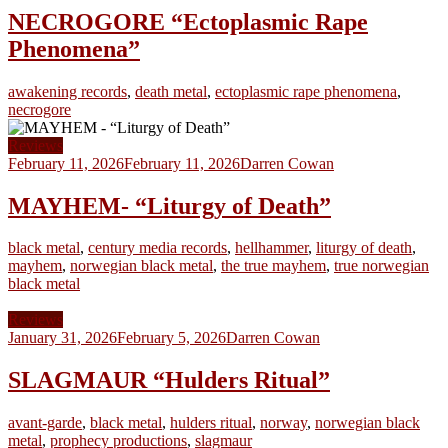
NECROGORE “Ectoplasmic Rape
Phenomena”
awakening records
,
death metal
,
ectoplasmic rape phenomena
,
necrogore
Reviews
February 11, 2026
February 11, 2026
Darren Cowan
MAYHEM- “Liturgy of Death”
black metal
,
century media records
,
hellhammer
,
liturgy of death
,
mayhem
,
norwegian black metal
,
the true mayhem
,
true norwegian
black metal
Reviews
January 31, 2026
February 5, 2026
Darren Cowan
SLAGMAUR “Hulders Ritual”
avant-garde
,
black metal
,
hulders ritual
,
norway
,
norwegian black
metal
,
prophecy productions
,
slagmaur