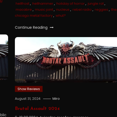
gy
hellfrost
,
hellhammer
,
holiday of horror
,
jungle rot
,
macabre
,
music joint
,
nucleus
,
rebel radio
,
reggies
,
the
chicago metal factory
,
whut?
Continue Reading
Show Reviews
August 31, 2024
Miro
Brutal Assault 2024
blic