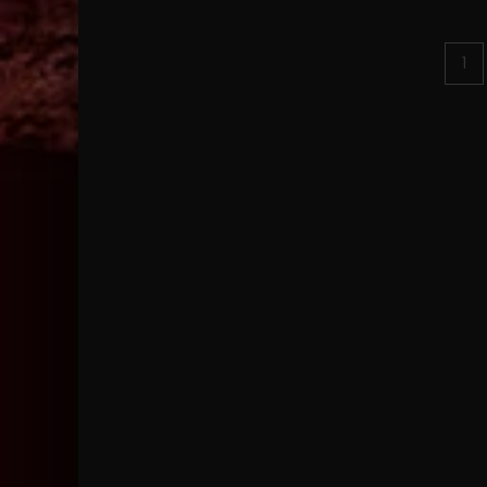
Posts
1
pagination