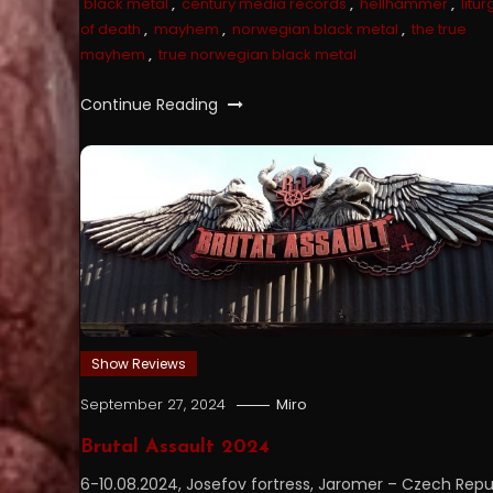
black metal
,
century media records
,
hellhammer
,
litur
of death
,
mayhem
,
norwegian black metal
,
the true
mayhem
,
true norwegian black metal
Continue Reading
Show Reviews
September 27, 2024
Miro
Brutal Assault 2024
6-10.08.2024, Josefov fortress, Jaromer – Czech Repu