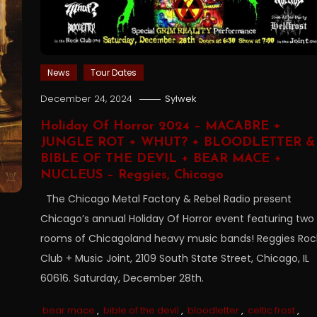
News
Tour Dates
December 24, 2024
Sylwek
Holiday Of Horror 2024 – MACABRE +
JUNGLE ROT + WHUT? + BLOODLETTER &
BIBLE OF THE DEVIL + BEAR MACE +
NUCLEUS – Reggies, Chicago
The Chicago Metal Factory & Rebel Radio present
Chicago’s annual Holiday Of Horror event featuring two
rooms of Chicagoland heavy music bands! Reggies Roc
Club + Music Joint, 2109 South State Street, Chicago, IL
60616. Saturday, December 28th.
bear mace
,
bible of the devil
,
bloodletter
,
celtic frost
,