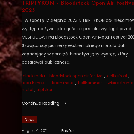
TRIPTYKON – Bloodstock Open Air Festiva
2023
W sobotę 12 sierpnia 2023 r. TRIPTYKON dał niesamow
występ na żywo, jako goście specjalni wystąpili przed
MESHUGGAH na Bloodstock Open Air Metal Festival 20
Szwajcarscy pionierzy ekstremalnego metalu dali
zapadający w pamięć, hipnotyzujący występ, który
oczarował publiczność.
black metal
,
bloodstock open air festival
,
celtic frost
,
death metal
,
doom metal
,
hellhammer
,
swiss extreme
metal
,
triptykon
Continue Reading
News
August 4, 2011
Ensifer