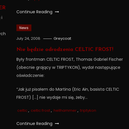
ER
Continue Reading
 i
News
ych
July 24, 2008
Greycoat
Nie będzie odrodzenia CELTIC FROST!
Były frontman CELTIC FROST, Thomas Gabriel Fischer
(obecnie grający w TRIPTYKON), wydał następujące
oświadczenie:
“Jak już pisałem do Martina (Eric Ain, basista CELTIC
FROST) […] nie wydaje mi się, żeby…
celtic
,
celtic frost
,
hellhammer
,
triptykon
Continue Reading