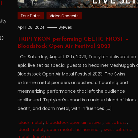
l
Tour Dates
Video Concerts
ity
April 28, 2024
Sylwek
23.
TRIPTYKON performing CELTIC FROST –
Bloodstock Open Air Festival 2023
On Saturday, August 12th, 2023, Triptykon delivered an
epic live set as special guests to headliner Meshuggah 
Bloodstock Open Air Metal Festival 2023. The Swiss
extreme metal pioneers unleashed a haunting and
mesmerizing performance that left the audience
spellbound. Triptykon’s sound is a unique blend of black,
death, and doom metal, with influences […]
black metal
,
bloodstock open air festival
,
celtic frost
,
death metal
,
doom metal
,
hellhammer
,
swiss extreme
metal
,
triptykon