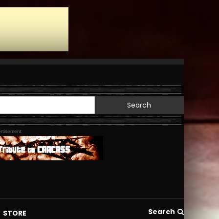
Search
for:
rtisement
Search
STORE