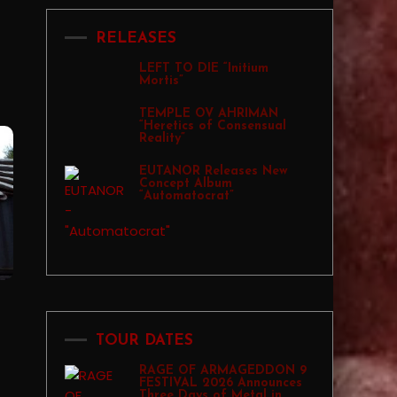
RELEASES
LEFT TO DIE “Initium
Mortis”
TEMPLE OV AHRIMAN
“Heretics of Consensual
Reality”
EUTANOR Releases New
Concept Album
“Automatocrat”
TOUR DATES
RAGE OF ARMAGEDDON 9
FESTIVAL 2026 Announces
Three Days of Metal in