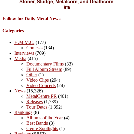
Stoner, Sludge, Metalcore, and Deathcore.
\m/
Follow for Daily Metal News
Categories
H.M.M.C.
(177)
Contests
(134)
Interviews
(709)
Media
(415)
Documentary Films
(33)
Full Album Stream
(89)
Other
(1)
Video Clips
(294)
Video Concerts
(24)
News
(15,326)
MetalCentre PR
(461)
Releases
(1,739)
Tour Dates
(1,392)
Rankings
(8)
Albums of the Year
(4)
Best Bands
(3)
Genre Spotlights
(1)
Reviews
(6,552)