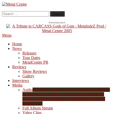
Skip
To
Metal Centre
Mailorder & Webzine
Content
Search
for:
Advertisement
Menu
Home
News
Releases
Tour Dates
MetalCentre PR
Reviews
Show Reviews
Gallery
Interviews
Media
Audio
The Audio category features a diverse collection
of Metal music, allowing you to listen to individual
tracks, a selection of songs, or full albums across all
Metal styles.
Full Album Stream
Video Clips