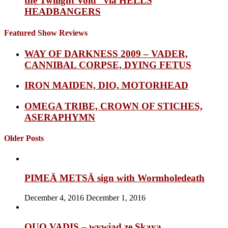
the Twilight Void” via HELLS
HEADBANGERS
Featured Show Reviews
WAY OF DARKNESS 2009 – VADER,
CANNIBAL CORPSE, DYING FETUS
IRON MAIDEN, DIO, MOTORHEAD
OMEGA TRIBE, CROWN OF STICHES,
ASERAPHYMN
Older Posts
PIMEÄ METSÄ sign with Wormholedeath
December 4, 2016
December 1, 2016
QUO VADIS – wywiad ze Skayą