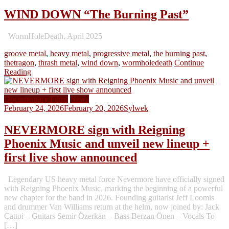
WIND DOWN “The Burning Past”
WormHoleDeath, April 2025
groove metal
,
heavy metal
,
progressive metal
,
the burning past
,
thetragon
,
thrash metal
,
wind down
,
wormholedeath
Continue
Reading
Documentary Films
News
February 24, 2026
February 20, 2026
Sylwek
NEVERMORE sign with Reigning
Phoenix Music and unveil new lineup +
first live show announced
Legendary US heavy metal force Nevermore have officially signed
with Reigning Phoenix Music, marking the beginning of a powerful
new chapter for the band in 2026. Founding guitarist Jeff Loomis
and drummer Van Williams return at the helm, now joined by: Jack
Cattoi – Guitars Semir Özerkan – Bass Berzan Önen – Vocals To
[…]