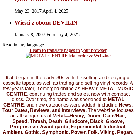
May 23, 2017
April 4, 2025
Wieści z obozu DEVILIN
January 8, 2007
February 4, 2025
Read in any language
Learn to translate pages in your browser
It all began in the early '80s with the selling and copying of
cassette tapes, as well as trading and selling vinyl records. A
few years later, it emerged online as
HEAVY METAL MUSIC
CENTRE
, continuing trades and sales, now with compact
discs. Over time, the name was shortened to
METAL
CENTRE
, and new categories were added, including
News,
Tour Dates, Reviews, and Interviews.
The webzine focuses
on all subgenres of
Metal—Heavy, Doom, Glam/Hair,
Speed, Thrash, Death, Grindcore, Black, Groove,
Progressive, Avant-garde, Experimental, Industrial,
Ambient, Gothic, Symphonic, Power, Folk, Viking, Pagan,