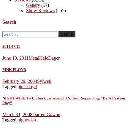
Gallery
(57)
Show Reviews
(255)
Search
Search
for:
2011.07.11
June 10, 2011
MetalHeleDagen
PINK FLOYD
February 29, 2004
Sylwek
Tagged
pink floyd
NIGHTWISH To Embark on Second U.S. Tour Supporting “Dark Passion
Play”
March 31, 2008
Darren Cowan
Tagged
nightwish