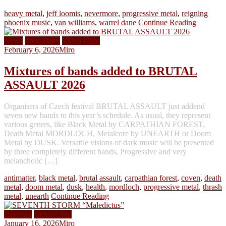
heavy metal
,
jeff loomis
,
nevermore
,
progressive metal
,
reigning
phoenix music
,
van williams
,
warrel dane
Continue Reading
News
Tour Dates
Video Clips
February 6, 2026
Miro
Mixtures of bands added to BRUTAL
ASSAULT 2026
Organisers of Czech festival BRUTAL ASSAULT just addend
seven new bands to this year’s schedule. As usual, they represent
various genres, like Black Metal by CARPATHIAN FOREST,
Death Metal MORDLOCH, Metalcore by UNEARTH or Doom
Metal by DUSK. Versatile visions of dark music will be presented
by three completely different bands, Progressive and very
melancholic […]
antimatter
,
black metal
,
brutal assault
,
carpathian forest
,
coven
,
death
metal
,
doom metal
,
dusk
,
health
,
mordloch
,
progressive metal
,
thrash
metal
,
unearth
Continue Reading
Reviews
Video Clips
January 16, 2026
Miro