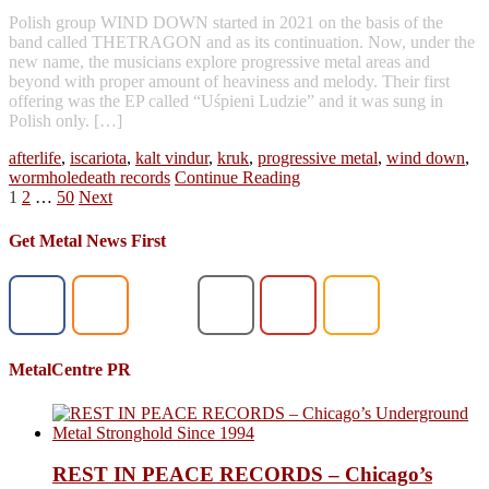
Polish group WIND DOWN started in 2021 on the basis of the
band called THETRAGON and as its continuation. Now, under the
new name, the musicians explore progressive metal areas and
beyond with proper amount of heaviness and melody. Their first
offering was the EP called “Uśpieni Ludzie” and it was sung in
Polish only. […]
afterlife
,
iscariota
,
kalt vindur
,
kruk
,
progressive metal
,
wind down
,
wormholedeath records
Continue Reading
Posts
1
2
…
50
Next
pagination
Get Metal News First
MetalCentre PR
REST IN PEACE RECORDS – Chicago’s