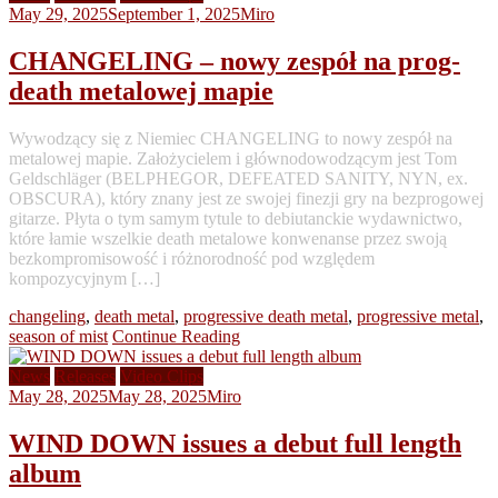
May 29, 2025
September 1, 2025
Miro
CHANGELING – nowy zespół na prog-
death metalowej mapie
Wywodzący się z Niemiec CHANGELING to nowy zespół na
metalowej mapie. Założycielem i głównodowodzącym jest Tom
Geldschläger (BELPHEGOR, DEFEATED SANITY, NYN, ex.
OBSCURA), który znany jest ze swojej finezji gry na bezprogowej
gitarze. Płyta o tym samym tytule to debiutanckie wydawnictwo,
które łamie wszelkie death metalowe konwenanse przez swoją
bezkompromisowość i różnorodność pod względem
kompozycyjnym […]
changeling
,
death metal
,
progressive death metal
,
progressive metal
,
season of mist
Continue Reading
News
Releases
Video Clips
May 28, 2025
May 28, 2025
Miro
WIND DOWN issues a debut full length
album