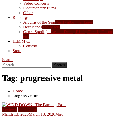
Video Concerts
Documentary Films
Other
Rankings
Albums of the Year
Yearly album rankings
Best Bands
Top bands
Genre Spotlights
Best in Death, Black, Thrash, Doom,
etc.
H.M.M.C.
Contests
Store
Search
Search
for:
Tag:
progressive metal
Home
progressive metal
Reviews
Video Clips
March 13, 2026
March 13, 2026
Miro