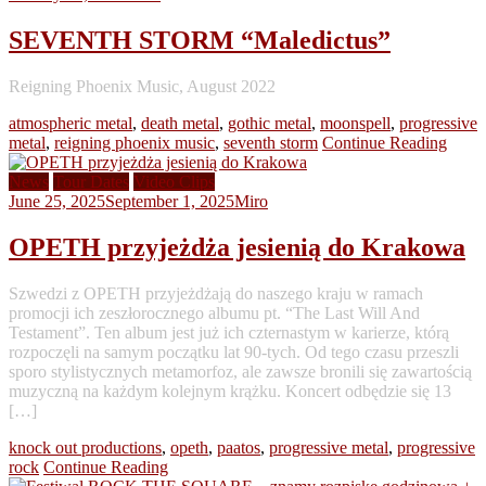
SEVENTH STORM “Maledictus”
Reigning Phoenix Music, August 2022
atmospheric metal
,
death metal
,
gothic metal
,
moonspell
,
progressive
metal
,
reigning phoenix music
,
seventh storm
Continue Reading
News
Tour Dates
Video Clips
June 25, 2025
September 1, 2025
Miro
OPETH przyjeżdża jesienią do Krakowa
Szwedzi z OPETH przyjeżdżają do naszego kraju w ramach
promocji ich zeszłorocznego albumu pt. “The Last Will And
Testament”. Ten album jest już ich czternastym w karierze, którą
rozpoczęli na samym początku lat 90-tych. Od tego czasu przeszli
sporo stylistycznych metamorfoz, ale zawsze bronili się zawartością
muzyczną na każdym kolejnym krążku. Koncert odbędzie się 13
[…]
knock out productions
,
opeth
,
paatos
,
progressive metal
,
progressive
rock
Continue Reading