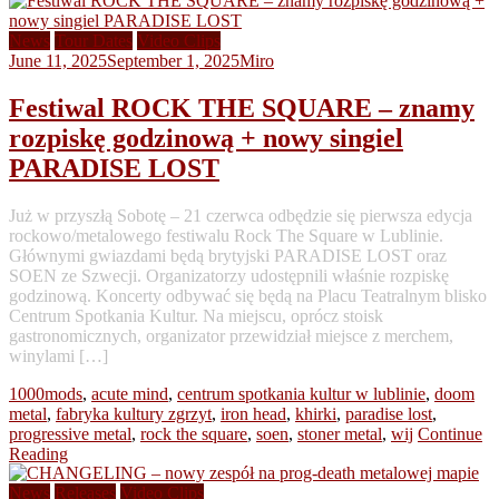
News
Tour Dates
Video Clips
June 11, 2025
September 1, 2025
Miro
Festiwal ROCK THE SQUARE – znamy
rozpiskę godzinową + nowy singiel
PARADISE LOST
Już w przyszłą Sobotę – 21 czerwca odbędzie się pierwsza edycja
rockowo/metalowego festiwalu Rock The Square w Lublinie.
Głównymi gwiazdami będą brytyjski PARADISE LOST oraz
SOEN ze Szwecji. Organizatorzy udostępnili właśnie rozpiskę
godzinową. Koncerty odbywać się będą na Placu Teatralnym blisko
Centrum Spotkania Kultur. Na miejscu, oprócz stoisk
gastronomicznych, organizator przewidział miejsce z merchem,
winylami […]
1000mods
,
acute mind
,
centrum spotkania kultur w lublinie
,
doom
metal
,
fabryka kultury zgrzyt
,
iron head
,
khirki
,
paradise lost
,
progressive metal
,
rock the square
,
soen
,
stoner metal
,
wij
Continue
Reading
News
Releases
Video Clips