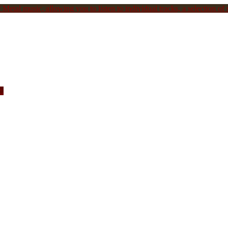
Metal music, allowing you to listen to individual tracks, a selection of s
c.