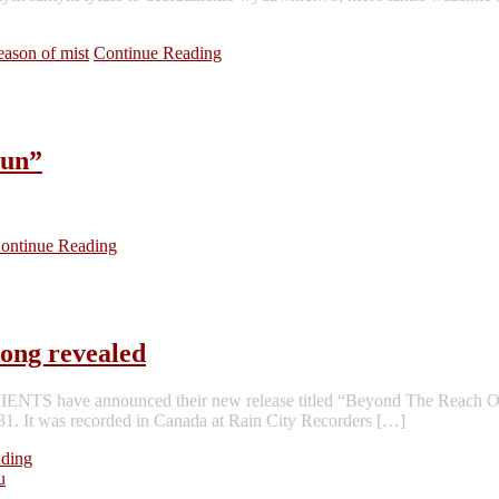
eason of mist
Continue Reading
Sun”
ontinue Reading
ong revealed
NCIIENTS have announced their new release titled “Beyond The Reach O
 31. It was recorded in Canada at Rain City Recorders […]
ading