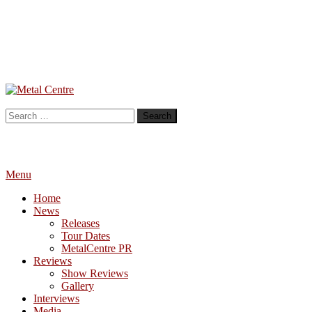
Skip
To
Metal Centre
Mailorder & Webzine
Content
Search
for:
Menu
Home
News
Releases
Tour Dates
MetalCentre PR
Reviews
Show Reviews
Gallery
Interviews
Media