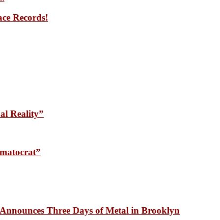
ace Records!
l Reality”
matocrat”
unces Three Days of Metal in Brooklyn