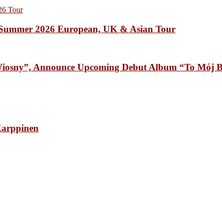
Summer 2026 European, UK & Asian Tour
osny”, Announce Upcoming Debut Album “To Mój B
arppinen