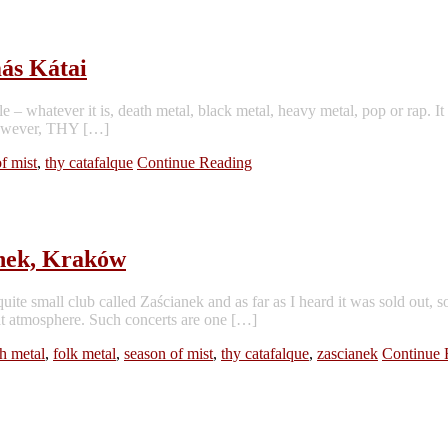
ás Kátai
e – whatever it is, death metal, black metal, heavy metal, pop or rap. It
 However, THY […]
f mist
,
thy catafalque
Continue Reading
ek, Kraków
e small club called Zaścianek and as far as I heard it was sold out, so
at atmosphere. Such concerts are one […]
h metal
,
folk metal
,
season of mist
,
thy catafalque
,
zascianek
Continue 