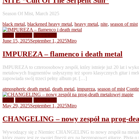
NITE “Cult Of The Serpent Sun”
Season Of Mist, March 2025
black metal
,
blackened heavy metal
,
heavy metal
,
nite
,
season of mist
News
Releases
Video Clips
June 15, 2025
September 1, 2025
Miro
IMPUREZA – flamenco i death metal
IMPUREZA to czteroosobowy zespół, który istnieje już 20 lat i wyk
metalowych fragmentów usłyszymy też sporo klasycznych gitar i mel
zapowiada swój trzeci pełny album pt. […]
atmospheric death metal
,
death metal
,
impureza
,
season of mist
Conti
News
Releases
Video Clips
May 29, 2025
September 1, 2025
Miro
CHANGELING – nowy zespół na prog-dea
Wywodzący się z Niemiec CHANGELING to nowy zespół na meta
który znany jest ze swojej finezji gry na bezprogowej gitarze. Pły