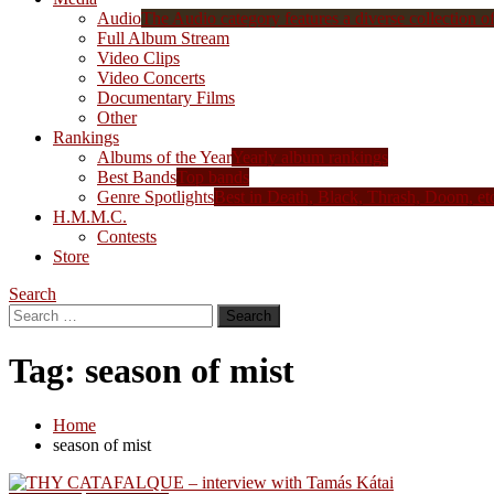
Audio
The Audio category features a diverse collection of 
Full Album Stream
Video Clips
Video Concerts
Documentary Films
Other
Rankings
Albums of the Year
Yearly album rankings
Best Bands
Top bands
Genre Spotlights
Best in Death, Black, Thrash, Doom, et
H.M.M.C.
Contests
Store
Search
Search
for:
Tag:
season of mist
Home
season of mist