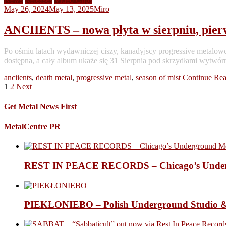
May 26, 2024
May 13, 2025
Miro
ANCIIENTS – nowa płyta w sierpniu, pier
Po ośmiu latach wydawniczej ciszy, kanadyjscy progressive metalo
dostępna, a cały album ukaże się 31 Sierpnia pod skrzydłami wytwór
anciients
,
death metal
,
progressive metal
,
season of mist
Continue Re
Posts
1
2
Next
pagination
Get Metal News First
MetalCentre PR
REST IN PEACE RECORDS – Chicago’s Undergr
PIEKŁONIEBO – Polish Underground Studio &