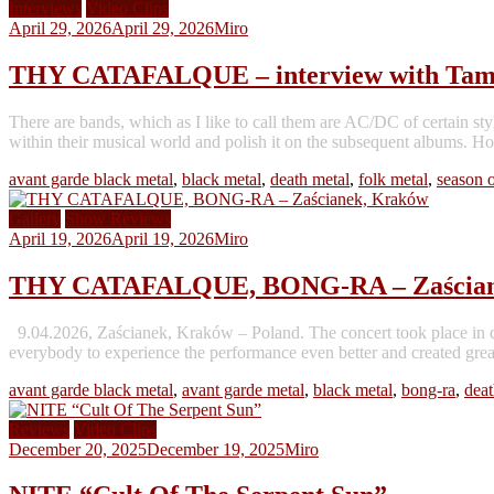
Interviews
Video Clips
April 29, 2026
April 29, 2026
Miro
THY CATAFALQUE – interview with Tam
There are bands, which as I like to call them are AC/DC of certain styl
within their musical world and polish it on the subsequent albums.
avant garde black metal
,
black metal
,
death metal
,
folk metal
,
season o
Gallery
Show Reviews
April 19, 2026
April 19, 2026
Miro
THY CATAFALQUE, BONG-RA – Zaścian
9.04.2026, Zaścianek, Kraków – Poland. The concert took place in quit
everybody to experience the performance even better and created gre
avant garde black metal
,
avant garde metal
,
black metal
,
bong-ra
,
deat
Reviews
Video Clips
December 20, 2025
December 19, 2025
Miro