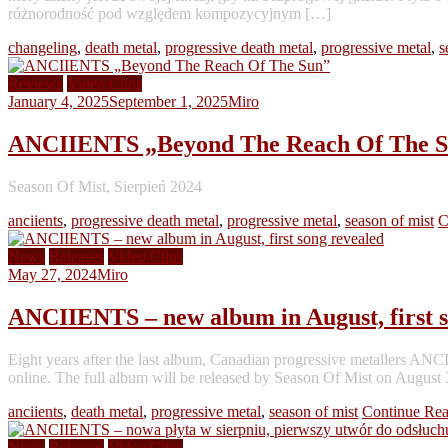
różnorodność pod względem kompozycyjnym […]
changeling
,
death metal
,
progressive death metal
,
progressive metal
,
s
Reviews
Video Clips
January 4, 2025
September 1, 2025
Miro
ANCIIENTS „Beyond The Reach Of The 
Season Of Mist, Sierpień 2024
anciients
,
progressive death metal
,
progressive metal
,
season of mist
C
News
Releases
Video Clips
May 27, 2024
Miro
ANCIIENTS – new album in August, first s
Eight years after the last album, Canadian progressive metallers A
online. The full album will be released by Season Of Mist on August
anciients
,
death metal
,
progressive metal
,
season of mist
Continue Re
News
Releases
Video Clips