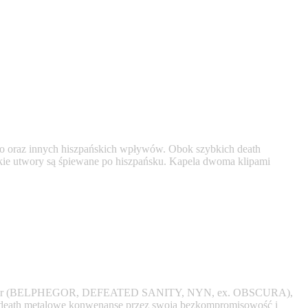
nco oraz innych hiszpańskich wpływów. Obok szybkich death
tkie utwory są śpiewane po hiszpańsku. Kapela dwoma klipami
schläger (BELPHEGOR, DEFEATED SANITY, NYN, ex. OBSCURA),
kie death metalowe konwenanse przez swoją bezkompromisowość i