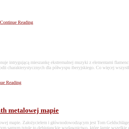
Continue Reading
onuje intrygującą mieszankę ekstremalnej muzyki z elementami flame
odii charakterystycznych dla półwyspu iberyjskiego. Co więcej wszys
nue Reading
th metalowej mapie
lowej mapie. Założycielem i głównodowodzącym jest Tom Geld
ta o tym samym tytule to debiutanckie wydawnictwo, które łamie wszel