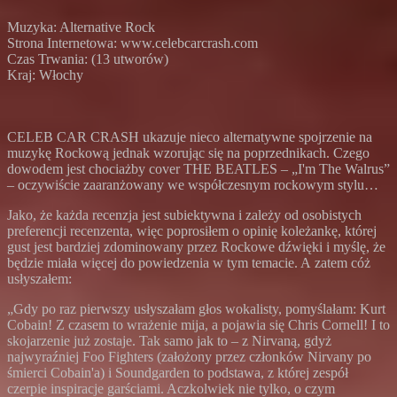
Muzyka: Alternative Rock
Strona Internetowa: www.celebcarcrash.com
Czas Trwania: (13 utworów)
Kraj: Włochy
CELEB CAR CRASH ukazuje nieco alternatywne spojrzenie na
muzykę Rockową jednak wzorując się na poprzednikach. Czego
dowodem jest chociażby cover THE BEATLES – „I'm The Walrus”
– oczywiście zaaranżowany we współczesnym rockowym stylu…
Jako, że każda recenzja jest subiektywna i zależy od osobistych
preferencji recenzenta, więc poprosiłem o opinię koleżankę, której
gust jest bardziej zdominowany przez Rockowe dźwięki i myślę, że
będzie miała więcej do powiedzenia w tym temacie. A zatem cóż
usłyszałem:
„Gdy po raz pierwszy usłyszałam głos wokalisty, pomyślałam: Kurt
Cobain! Z czasem to wrażenie mija, a pojawia się Chris Cornell! I to
skojarzenie już zostaje. Tak samo jak to – z Nirvaną, gdyż
najwyraźniej Foo Fighters (założony przez członków Nirvany po
śmierci Cobain'a) i Soundgarden to podstawa, z której zespół
czerpie inspiracje garściami. Aczkolwiek nie tylko, o czym