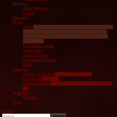
Reviews
Show Reviews
Gallery
Interviews
Media
Audio
The Audio category features a diverse collection
of Metal music, allowing you to listen to individual
tracks, a selection of songs, or full albums across all
Metal styles.
Full Album Stream
Video Clips
Video Concerts
Documentary Films
Other
Rankings
Albums of the Year
Yearly album rankings
Best Bands
Top bands
Genre Spotlights
Best in Death, Black, Thrash, Doom,
etc.
H.M.M.C.
Contests
Store
Search
Search