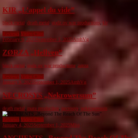
KIR „L’appel du vide”
black metal
,
death metal
,
godz ov war productions
,
kir
Reviews
Video Clips
February 9, 2025
September 1, 2025
AmhVg
ZØRZA „Hellven”
black metal
,
godz ov war productions
,
zørza
Reviews
Video Clips
January 9, 2025
September 1, 2025
AmhVg
NECROSYS „Nekrowersum”
death metal
,
mara production
,
necrosys
,
nekrowersum
Reviews
Video Clips
January 4, 2025
September 1, 2025
Miro
ANCIIENTS „Beyond The Reach Of The