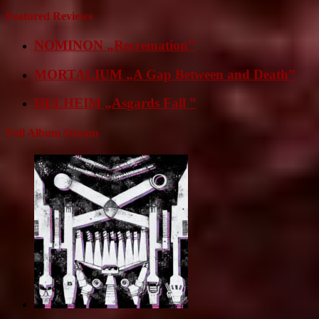
Featured Reviews
NOMINON „Recremation”
MORTALIUM „A Gap Between and Death”
HELHEIM „Asgards Fall ”
Full Album Stream