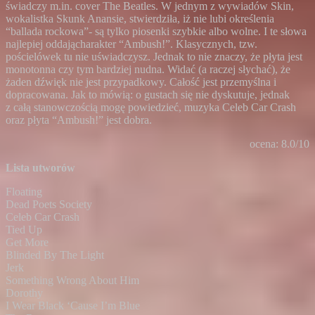
świadczy m.in. cover The Beatles. W jednym z wywiadów Skin,
wokalistka Skunk Anansie, stwierdziła, iż nie lubi określenia
“ballada rockowa”- są tylko piosenki szybkie albo wolne. I te słowa
najlepiej oddającharakter “Ambush!”. Klasycznych, tzw.
pościelówek tu nie uświadczysz. Jednak to nie znaczy, że płyta jest
monotonna czy tym bardziej nudna. Widać (a raczej słychać), że
żaden dźwięk nie jest przypadkowy. Całość jest przemyślna i
dopracowana. Jak to mówią: o gustach się nie dyskutuje, jednak
z całą stanowczością mogę powiedzieć, muzyka Celeb Car Crash
oraz płyta “Ambush!” jest dobra.
ocena: 8.0/10
Lista utworów
Floating
Dead Poets Society
Celeb Car Crash
Tied Up
Get More
Blinded By The Light
Jerk
Something Wrong About Him
Dorothy
I Wear Black ‘Cause I’m Blue