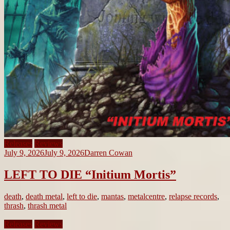
Releases
Reviews
July 9, 2026
July 9, 2026
Darren Cowan
LEFT TO DIE “Initium Mortis”
death
,
death metal
,
left to die
,
mantas
,
metalcentre
,
relapse records
,
thrash
,
thrash metal
Releases
Reviews