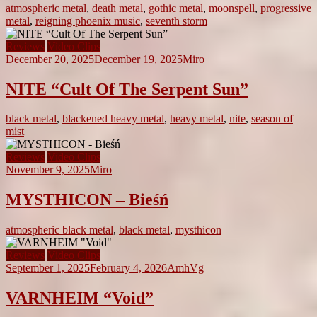
atmospheric metal
,
death metal
,
gothic metal
,
moonspell
,
progressive
metal
,
reigning phoenix music
,
seventh storm
Reviews
Video Clips
December 20, 2025
December 19, 2025
Miro
NITE “Cult Of The Serpent Sun”
black metal
,
blackened heavy metal
,
heavy metal
,
nite
,
season of
mist
Reviews
Video Clips
November 9, 2025
Miro
MYSTHICON – Bieśń
atmospheric black metal
,
black metal
,
mysthicon
Reviews
Video Clips
September 1, 2025
February 4, 2026
AmhVg
VARNHEIM “Void”