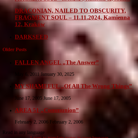
DRACONIAN, NAILED TO OBSCURITY,
FRAGMENT SOUL – 11.11.2024, Kamienna
12, Kraków
DARKSEED
Older Posts
FALLEN ANGEL „The Answer”
May 6, 2011
January 30, 2025
MY SHAMEFUL „Of All The Wrong Things”
June 17, 2005
June 17, 2005
AREA 51 „Communion”
February 2, 2006
February 2, 2006
Read in any language
Learn to translate pages in your browser