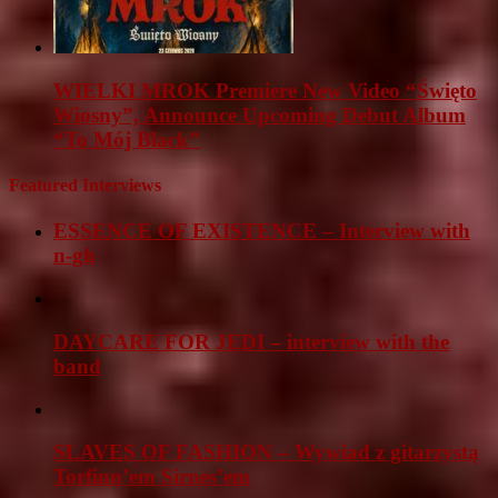
WIELKI MROK Premiere New Video “Święto
Wiosny”, Announce Upcoming Debut Album
“To Mój Black”
Featured Interviews
ESSENCE OF EXISTENCE – Interview with
n-gh
DAYCARE FOR JEDI – interview with the
band
SLAVES OF FASHION – Wywiad z gitarzystą
Torfinn’em Sirnes’em