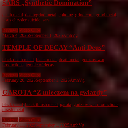
SARS „Synthetic Domination”
death metal
,
death/grind metal
,
epitome
,
grind core
,
grind metal
,
jesus chrysler suicide
,
sars
Reviews
Video Clips
March 4, 2025
September 1, 2025
AmhVg
TEMPLE OF DECAY “Anti Deus”
black death metal
,
black metal
,
death metal
,
godz ov war
productions
,
temple of decay
Reviews
Video Clips
February 20, 2025
September 1, 2025
AmhVg
GAROTA “Z mieczem na gwiazdy”
black metal
,
black thrash metal
,
garota
,
godz ov war productions
,
thrash metal
Reviews
Video Clips
February 11, 2025
September 1, 2025
AmhVg