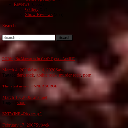
Reviews
(6,552)
Gallery
(57)
Show Reviews
(255)
Search
Search
for:
PORN „No Monsters In God’s Eyes – Act III”
March 4, 2020
March 4, 2020
Sawa
Tagged
dark rock
,
gothic rock
,
murder rock
,
porn
The latest news on INNER SURGE
March 15, 2006
Emanuel
Tagged
shop
ENTWINE „Dieversity”
February 17, 2007
Sylwek