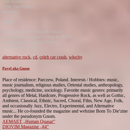
The Runaways
I Am The Walrus
Bushido
Skład
Nicola Briganti: Wokal & Gitary
Carlo Alberto Morini: Gitary & Wokal
Michelangelo Naldini: Perkusja
Simone Benati: Bas
alternative rock
,
cd
,
celeb car crash
,
włochy
Pavel aka Gnom
Place of residence: Parczew, Poland. Interests / Hobbies: music,
music journalism, religious studies, Oriental studies, anthropology,
psychology, medicine, sociology. Favorite music genres: primarily
all genres of Metal, Hardcore, Progressive Rock, as well as Gothic,
Ambient, Classical, Ethnic, Sacred, Choral, Film, New Age, Folk,
and occasionally Jazz, Electro, Experimental, and Alternative
music... He co-founded the magazine and webzine Born To Die'zine
under the pseudonym Gnom.
Post
AEMAET „Human Quasar”
DIOVIM Magazine „#4”