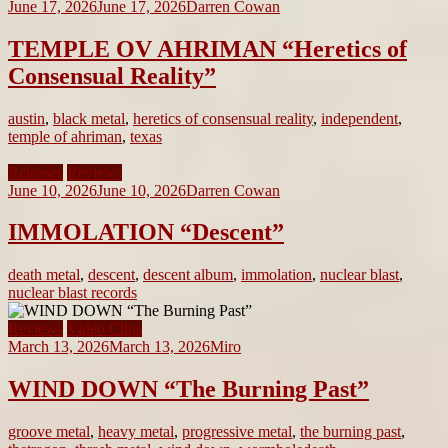
June 17, 2026
June 17, 2026
Darren Cowan
TEMPLE OV AHRIMAN “Heretics of
Consensual Reality”
austin
,
black metal
,
heretics of consensual reality
,
independent
,
temple of ahriman
,
texas
Releases
Reviews
June 10, 2026
June 10, 2026
Darren Cowan
IMMOLATION “Descent”
death metal
,
descent
,
descent album
,
immolation
,
nuclear blast
,
nuclear blast records
Reviews
Video Clips
March 13, 2026
March 13, 2026
Miro
WIND DOWN “The Burning Past”
groove metal
,
heavy metal
,
progressive metal
,
the burning past
,