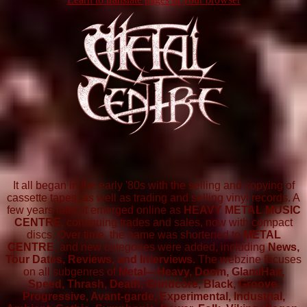
It all began in the early '80s with the selling and copying of
cassette tapes, as well as trading and selling vinyl records. A
few years later, it emerged online as
HEAVY METAL MUSIC
CENTRE
, continuing trades and sales, now with compact
discs. Over time, the name was shortened to
METAL
CENTRE
, and new categories were added, including
News,
Tour Dates, Reviews, and Interviews.
The webzine focuses
on all subgenres of
Metal—Heavy, Doom, Glam/Hair,
Speed, Thrash, Death, Grindcore, Black, Groove,
Progressive, Avant-garde, Experimental, Industrial,