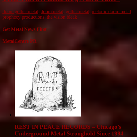
doom gothic metal
,
doom metal
,
gothic metal
,
melodic doom metal
,
prophecy productions
,
the vision bleak
Get Metal News First
MetalCentre PR
REST IN PEACE RECORDS – Chicago’s
Underground Metal Stronghold Since 1994