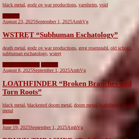
black metal
,
godz ov war productions
,
varnheim
,
void
Reviews
August 23, 2025
September 1, 2025
AmhVg
WSTRĘT “Subhuman Eschatology”
death metal
,
godz ov war productions
,
greg rosenstahl
,
old school
,
subhuman eschatology
,
wstręt
Full Album Stream
Reviews
August 8, 2025
September 1, 2025
AmhVg
LOATHFINDER “Broken Branches and
Torn Roots”
black metal
,
blackened doom metal
,
doom metal
,
loathfinder
,
sludge
metal
Reviews
June 19, 2025
September 1, 2025
AmhVg