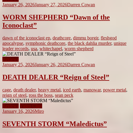
January 26, 2026
January 27, 2026
Darren Cowan
WORM SHEPHERD “Dawn of the
Iconoclast”
dawn of the iconoclast ep
,
deathcore
,
dimmu borgir
,
fleshgod
apocalypse
,
symphonic deathcore
,
the black dahlia murder
,
unique
leader records
,
usa
,
whitechapel
,
worm shepherd
Reviews
January 25, 2026
January 26, 2026
Darren Cowan
DEATH DEALER “Reign of Steel”
cage
,
death dealer
,
heavy metal
,
iced earth
,
manowar
,
power metal
,
reign of steel
,
ross the boss
,
sean peck
Reviews
Video Clips
January 16, 2026
Miro
SEVENTH STORM “Maledictus”