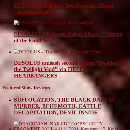
EUTANOR Releases New Concept Album
“Automatocrat”
FINALSELF Releases Debut Album “Liturgy
of the Final Self”
DESOLUS unleash second album “Dwellers of
the Twilight Void” via HELLS
HEADBANGERS
Featured Show Reviews
SUFFOCATION, THE BLACK DAHLIA
MURDER, BEHEMOTH, CATTLE
DECAPITATION, DEVIL INSIDE