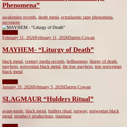
Phenomena”
awakening records
,
death metal
,
ectoplasmic rape phenomena
,
necrogore
Reviews
February 11, 2026
February 11, 2026
Darren Cowan
MAYHEM- “Liturgy of Death”
black metal
,
century media records
,
hellhammer
,
liturgy of death
,
mayhem
,
norwegian black metal
,
the true mayhem
,
true norwegian
black metal
Reviews
January 31, 2026
February 5, 2026
Darren Cowan
SLAGMAUR “Hulders Ritual”
avant-garde
,
black metal
,
hulders ritual
,
norway
,
norwegian black
metal
,
prophecy productions
,
slagmaur
Reviews