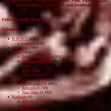
Ambient, Gothic, Symphonic, Power, Folk, Viking, Pagan,
Stoner, Sludge, Metalcore, and Deathcore.
\m/
Follow for Daily Metal News
Categories
H.M.M.C.
(177)
Contests
(134)
Interviews
(709)
Media
(415)
Documentary Films
(33)
Full Album Stream
(89)
Other
(1)
Video Clips
(294)
Video Concerts
(24)
News
(15,326)
MetalCentre PR
(461)
Releases
(1,739)
Tour Dates
(1,392)
Rankings
(8)
Albums of the Year
(4)
Best Bands
(3)
Genre Spotlights
(1)