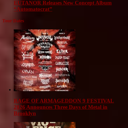
EUTANOR Releases New Concept Album
“Automatocrat”
Tour Dates
RAGE OF ARMAGEDDON 9 FESTIVAL
2026 Announces Three Days of Metal in
Brooklyn