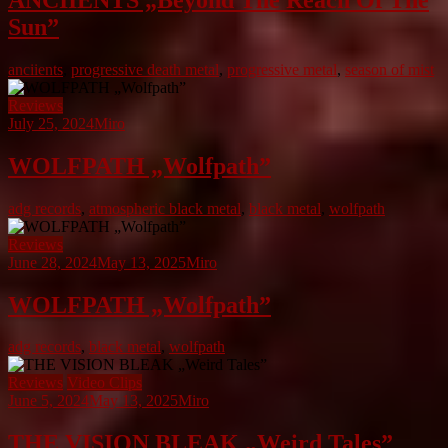
Sun”
anciients
,
progressive death metal
,
progressive metal
,
season of mist
Reviews
July 25, 2024
Miro
WOLFPATH „Wolfpath”
adg records
,
atmospheric black metal
,
black metal
,
wolfpath
Reviews
June 28, 2024
May 13, 2025
Miro
WOLFPATH „Wolfpath”
adg records
,
black metal
,
wolfpath
Reviews
Video Clips
June 5, 2024
May 13, 2025
Miro
THE VISION BLEAK „Weird Tales”