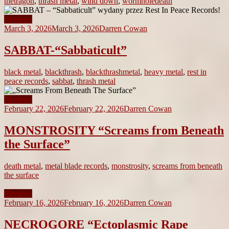
thetragon
,
thrash metal
,
wind down
,
wormholedeath
Reviews
March 3, 2026
March 3, 2026
Darren Cowan
SABBAT-“Sabbaticult”
black metal
,
blackthrash
,
blackthrashmetal
,
heavy metal
,
rest in
peace records
,
sabbat
,
thrash metal
Reviews
February 22, 2026
February 22, 2026
Darren Cowan
MONSTROSITY “Screams from Beneath
the Surface”
death metal
,
metal blade records
,
monstrosity
,
screams from beneath
the surface
Reviews
February 16, 2026
February 16, 2026
Darren Cowan
NECROGORE “Ectoplasmic Rape