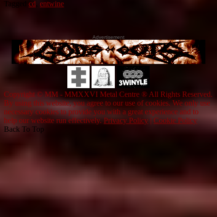
Tagged
cd
,
entwine
Advertisement
Copyright © MM - MMXXVI Metal Centre ® All Rights Reserved.
By using this website, you agree to our use of cookies. We only use
necessary cookies to provide you with a great experience and to
help our website run effectively.
Privacy Policy
|
Cookie Policy
Back To Top