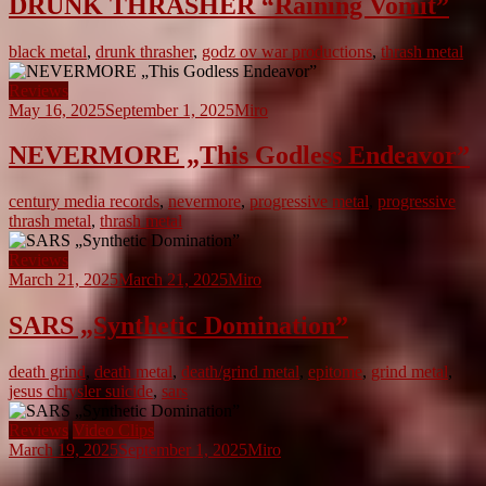
DRUNK THRASHER “Raining Vomit”
black metal
,
drunk thrasher
,
godz ov war productions
,
thrash metal
Reviews
May 16, 2025
September 1, 2025
Miro
NEVERMORE „This Godless Endeavor”
century media records
,
nevermore
,
progressive metal
,
progressive
thrash metal
,
thrash metal
Reviews
March 21, 2025
March 21, 2025
Miro
SARS „Synthetic Domination”
death grind
,
death metal
,
death/grind metal
,
epitome
,
grind metal
,
jesus chrysler suicide
,
sars
Reviews
Video Clips
March 19, 2025
September 1, 2025
Miro