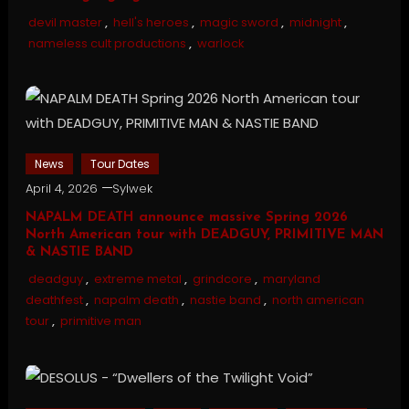
devil master
,
hell's heroes
,
magic sword
,
midnight
,
nameless cult productions
,
warlock
News
Tour Dates
April 4, 2026
Sylwek
NAPALM DEATH announce massive Spring 2026
North American tour with DEADGUY, PRIMITIVE MAN
& NASTIE BAND
deadguy
,
extreme metal
,
grindcore
,
maryland
deathfest
,
napalm death
,
nastie band
,
north american
tour
,
primitive man