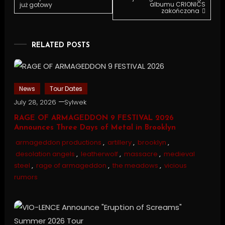
albumu CRIONICS
już gotowy
zakończona
navigation
RELATED POSTS
News
Tour Dates
July 28, 2026
Sylwek
RAGE OF ARMAGEDDON 9 FESTIVAL 2026
Announces Three Days of Metal in Brooklyn
armageddon productions
,
artillery
,
brooklyn
,
desolation angels
,
leatherwolf
,
massacre
,
medieval
steel
,
rage of armageddon
,
the meadows
,
vicious
rumors