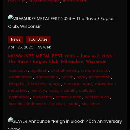
rock club
,
supreme mystic
,
thrash metal
News
Tour Dates
April 25, 2026
Sylwek
MILWAUKEE METAL FEST 2026 – June 4–7, 2026 |
The Rave / Eagles Club, Milwaukee, Wisconsin
acid bath
,
agalloch
,
all shall perish
,
armored saint
,
death angel
,
eagles club
,
havok
,
hirax
,
incantation
,
integrity
,
killswitch engage
,
machine head
,
milwaukee
metal fest
,
ministry
,
napalm death
,
obituary
,
pallbearer
,
power trip
,
primitive man
,
sacred reich
,
suicidal tendencies
,
the rave
,
uada
,
vio-lence