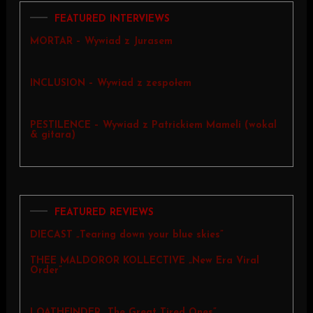
FEATURED INTERVIEWS
MORTAR – Wywiad z Jurasem
INCLUSION – Wywiad z zespołem
PESTILENCE – Wywiad z Patrickiem Mameli (wokal
& gitara)
FEATURED REVIEWS
DIECAST „Tearing down your blue skies”
THEE MALDOROR KOLLECTIVE „New Era Viral
Order”
LOATHFINDER „The Great Tired Ones”