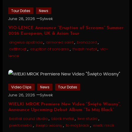
Tour Dates
News
June 28, 2026
Sylwek
VIO-LENCE Announce “Eruption of Screams” Summer
2026 European, UK & Asian Tour
angelus apatrida
,
armored saint
,
biohazard
,
cutthroat
,
eruption of screams
,
thrash metal
,
vio-
lence
Video Clips
News
Tour Dates
June 26, 2026
Sylwek
WIELKI MROK Premiere New Video “Święto Wiosny”,
Announce Upcoming Debut Album “To Mój Black”
bestial sound studio
,
black metal
,
lww studio
,
piekloniebo
,
święto wiosny
,
to mój black
,
wielki mrok