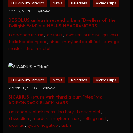
Full Album Stream
News
Releases
Video Clips
April 2, 2026
Sylwek
DESOLUS unleash second album “Dwellers of the
Twilight Void” via HELLS HEADBANGERS
blackened thrash
,
desolus
,
dwellers of the twilight void
,
hells headbangers
,
hirax
,
maryland deathfest
,
savage
master
,
thrash metal
Full Album Stream
News
Releases
Video Clips
March 31, 2026
Sylwek
SICARIUS return with third album “Nex” via
ADIRONDACK BLACK MASS
adirondack black mass
,
bathory
,
black metal
,
dissection
,
marduk
,
mayhem
,
nex
,
rotting christ
,
sicarius
,
type o negative
,
usbm