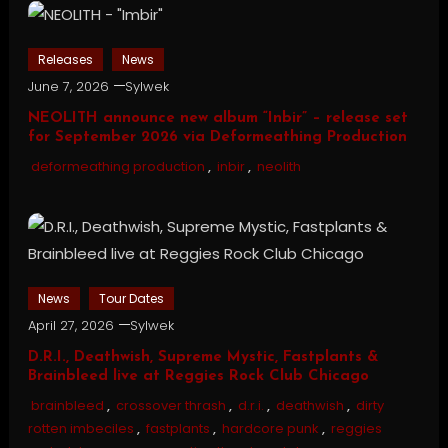
Releases
News
June 7, 2026
Sylwek
NEOLITH announce new album “Inbir” – release set
for September 2026 via Deformeathing Production
deformeathing production
,
inbir
,
neolith
News
Tour Dates
April 27, 2026
Sylwek
D.R.I., Deathwish, Supreme Mystic, Fastplants &
Brainbleed live at Reggies Rock Club Chicago
brainbleed
,
crossover thrash
,
d.r.i.
,
deathwish
,
dirty
rotten imbeciles
,
fastplants
,
hardcore punk
,
reggies