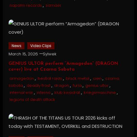
napalm records
,
samael
News
Video Clips
March 15, 2026
Sylwek
GENIUS ULTOR perform “Armagedon” (DRAGON
cover) live at Czarna Sobota
armagedon
,
bestial raids
,
black metal
,
cien
,
czarna
sobota
,
deadly frost
,
dragon
,
furia
,
genius ultor
,
infernal war
,
inferno
,
klub kwadrat
,
kriegsmaschine
,
legions of death attack