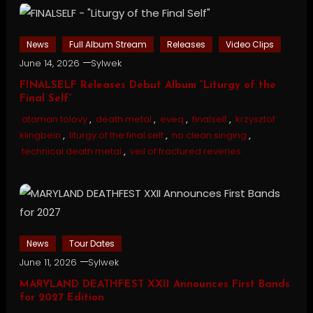
News
Full Album Stream
Releases
Video Clips
June 14, 2026
Sylwek
FINALSELF Releases Debut Album “Liturgy of the
Final Self”
ataman tolovy
,
death metal
,
eveq
,
finalself
,
krzysztof
klingbein
,
liturgy of the final self
,
no clean singing
,
technical death metal
,
veil of fractured reveries
News
Tour Dates
June 11, 2026
Sylwek
MARYLAND DEATHFEST XXII Announces First Bands
for 2027 Edition