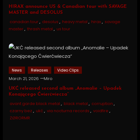
HIRAX announce US & Canadian tour with SAVAGE
MASTER and DESOLUS
canadian tour
,
desolus
,
heavy metal
,
hirax
,
savage
master
,
thrash metal
,
us tour
News
Releases
Video Clips
March 21, 2026
Miro
UKĆ released second album „Anomalie – Upadek
Konającego Ćwierćwiecza”
avant garde black metal
,
black metal
,
corruption
,
czarny bez
,
ukć
,
via nocturna records
,
voidfire
,
ZØRORMR