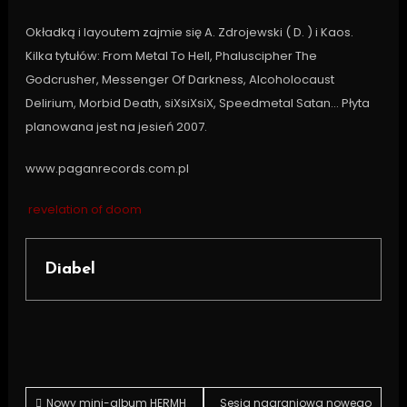
Okładką i layoutem zajmie się A. Zdrojewski ( D. ) i Kaos.
Kilka tytułów: From Metal To Hell, Phaluscipher The
Godcrusher, Messenger Of Darkness, Alcoholocaust
Delirium, Morbid Death, siXsiXsiX, Speedmetal Satan… Płyta
planowana jest na jesień 2007.
www.paganrecords.com.pl
revelation of doom
Diabel
Post
Nowy mini-album HERMH
Sesja nagraniowa nowego