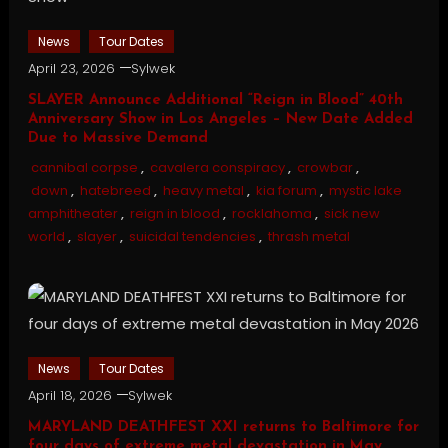
News
Tour Dates
April 23, 2026
Sylwek
SLAYER Announce Additional “Reign in Blood” 40th
Anniversary Show in Los Angeles – New Date Added
Due to Massive Demand
cannibal corpse
,
cavalera conspiracy
,
crowbar
,
down
,
hatebreed
,
heavy metal
,
kia forum
,
mystic lake
amphitheater
,
reign in blood
,
rocklahoma
,
sick new
world
,
slayer
,
suicidal tendencies
,
thrash metal
News
Tour Dates
April 18, 2026
Sylwek
MARYLAND DEATHFEST XXI returns to Baltimore for
four days of extreme metal devastation in May