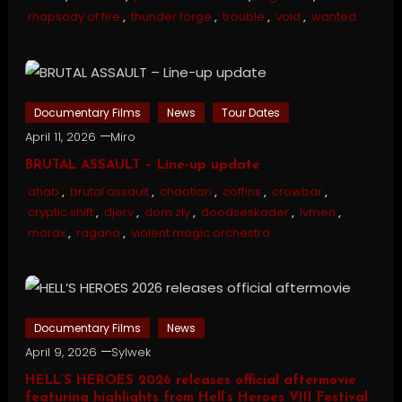
rhapsody of fire
,
thunder forge
,
trouble
,
void
,
wanted
Documentary Films
News
Tour Dates
April 11, 2026
Miro
BRUTAL ASSAULT – Line-up update
ahab
,
brutal assault
,
chaotian
,
coffins
,
crowbar
,
cryptic shift
,
djerv
,
dom zły
,
doodseskader
,
lvmen
,
morax
,
ragana
,
violent magic orchestra
Documentary Films
News
April 9, 2026
Sylwek
HELL’S HEROES 2026 releases official aftermovie
featuring highlights from Hell’s Heroes VIII Festival