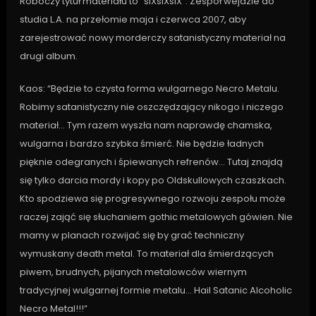
Roboczy tytuł materiału to “siXsiXsiX”. Zespół wejdzie do
studia L.A. na przełomie maja i czerwca 2007, aby
zarejestrować nowy morderczy satanistyczny materiał na
drugi album.
Kaos: “Będzie to czysta forma wulgarnego Necro Metalu.
Robimy satanistyczny nie oszczędzający nikogo i niczego
materiał… Tym razem wyszła nam naprawdę chamska,
wulgarna i bardzo szybka śmierć. Nie będzie ładnych
pięknie odegranych i śpiewanych refrenów… Tutaj znajdą
się tylko darcia mordy i kopy po Oldskullowych czaszkach.
Kto spodziewa się progresywnego rozwoju zespołu może
raczej zająć się słuchaniem gothic metalowych gówien. Nie
mamy w planach rozwijać się by grać techniczny
wymuskany death metal. To materiał dla śmierdzących
piwem, brudnych, pijanych metalowców wiernym
tradycyjnej wulgarnej formie metalu… Hail Satanic Alcoholic
Necro Metal!!!”