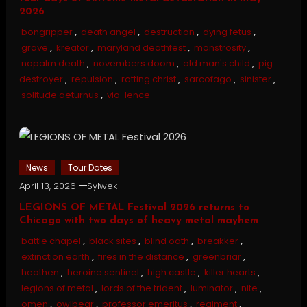
2026
bongripper
,
death angel
,
destruction
,
dying fetus
,
grave
,
kreator
,
maryland deathfest
,
monstrosity
,
napalm death
,
novembers doom
,
old man's child
,
pig
destroyer
,
repulsion
,
rotting christ
,
sarcofago
,
sinister
,
solitude aeturnus
,
vio-lence
News
Tour Dates
April 13, 2026
Sylwek
LEGIONS OF METAL Festival 2026 returns to
Chicago with two days of heavy metal mayhem
battle chapel
,
black sites
,
blind oath
,
breakker
,
extinction earth
,
fires in the distance
,
greenbriar
,
heathen
,
heroine sentinel
,
high castle
,
killer hearts
,
legions of metal
,
lords of the trident
,
luminator
,
nite
,
omen
,
owlbear
,
professor emeritus
,
regiment
,