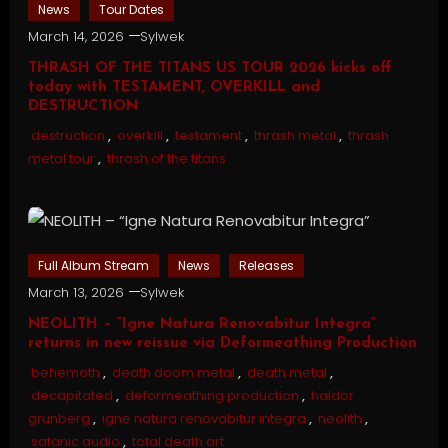
News
Tour Dates
March 14, 2026
Sylwek
THRASH OF THE TITANS US TOUR 2026 kicks off
today with TESTAMENT, OVERKILL and
DESTRUCTION
destruction
,
overkill
,
testament
,
thrash metal
,
thrash
metal tour
,
thrash of the titans
Full Album Stream
News
Releases
March 13, 2026
Sylwek
NEOLITH – “Igne Natura Renovabitur Integra”
returns in new reissue via Deformeathing Production
behemoth
,
death doom metal
,
death metal
,
decapitated
,
deformeathing production
,
haldor
grunberg
,
igne natura renovabitur integra
,
neolith
,
satanic audio
,
total death art