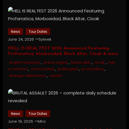
News
Tour Dates
June 24, 2026
Sylwek
HELL IS REAL FEST 2026 Announced Featuring
Profanatica, Morbosidad, Black Altar, Cloak & more
angel massacre
,
arsine ingest
,
black altar
,
cloak
,
hell
is real fest
,
morbosidad
,
poltergeist
,
profanatica
,
stranger attractions
,
valdrin
News
Tour Dates
June 19, 2026
Miro