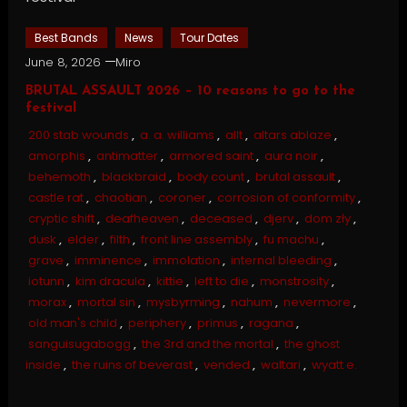
Best Bands
News
Tour Dates
June 8, 2026
Miro
BRUTAL ASSAULT 2026 – 10 reasons to go to the
festival
200 stab wounds
,
a. a. williams
,
allt
,
altars ablaze
,
amorphis
,
antimatter
,
armored saint
,
aura noir
,
behemoth
,
blackbraid
,
body count
,
brutal assault
,
castle rat
,
chaotian
,
coroner
,
corrosion of conformity
,
cryptic shift
,
deafheaven
,
deceased
,
djerv
,
dom zły
,
dusk
,
elder
,
filth
,
front line assembly
,
fu machu
,
grave
,
imminence
,
immolation
,
internal bleeding
,
iotunn
,
kim dracula
,
kittie
,
left to die
,
monstrosity
,
morax
,
mortal sin
,
mysbyrming
,
nahum
,
nevermore
,
old man's child
,
periphery
,
primus
,
ragana
,
sanguisugabogg
,
the 3rd and the mortal
,
the ghost
inside
,
the ruins of beverast
,
vended
,
waltari
,
wyatt e.