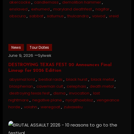
akercocke
,
candlemass
,
demolition hammer
,
enslaved
,
exhumed
,
maryland deathfest
,
naglfar
,
obscura
,
sabbat
,
saturnus
,
thulcandra
,
voivod
,
vreid
News
Tour Dates
June 9, 2026
Sylwek
DESTROYING TEXAS FEST 20 Announces Final
Lineup for 2026 Edition
abysmal lord
,
bestial raids
,
black hurst
,
black metal
,
blaspherian
,
caveman cult
,
celephais
,
death metal
,
destroying texas fest
,
disma
,
invocation
,
last
nightmare
,
negative plane
,
nyogthaeblisz
,
vengeance
horde
,
volahn
,
weregoat
,
zulxaxeku