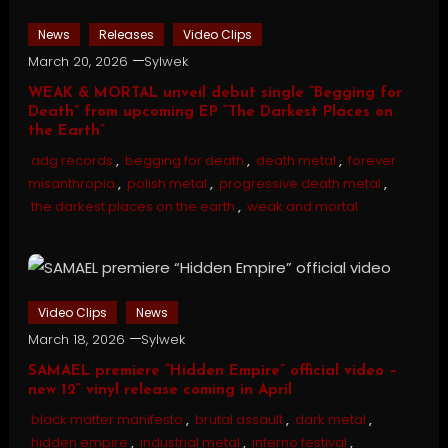
News
Releases
Video Clips
March 20, 2026
Sylwek
WEAK & MORTAL unveil debut single “Begging for
Death” from upcoming EP “The Darkest Places on
the Earth”
adg records
,
begging for death
,
death metal
,
forever
misanthropia
,
polish metal
,
progressive death metal
,
the darkest places on the earth
,
weak and mortal
Video Clips
News
March 18, 2026
Sylwek
SAMAEL premiere “Hidden Empire” official video –
new 12” vinyl release coming in April
black matter manifesto
,
brutal assault
,
dark metal
,
hidden empire
,
industrial metal
,
inferno festival
,