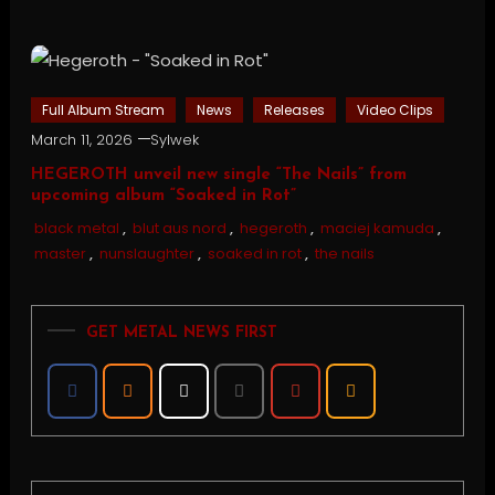
Full Album Stream
News
Releases
Video Clips
March 11, 2026
Sylwek
HEGEROTH unveil new single “The Nails” from
upcoming album “Soaked in Rot”
black metal
,
blut aus nord
,
hegeroth
,
maciej kamuda
,
master
,
nunslaughter
,
soaked in rot
,
the nails
GET METAL NEWS FIRST