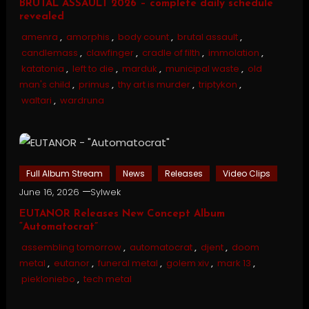
BRUTAL ASSAULT 2026 – complete daily schedule
revealed
amenra
,
amorphis
,
body count
,
brutal assault
,
candlemass
,
clawfinger
,
cradle of filth
,
immolation
,
katatonia
,
left to die
,
marduk
,
municipal waste
,
old
man's child
,
primus
,
thy art is murder
,
triptykon
,
waltari
,
wardruna
Full Album Stream
News
Releases
Video Clips
June 16, 2026
Sylwek
EUTANOR Releases New Concept Album
“Automatocrat”
assembling tomorrow
,
automatocrat
,
djent
,
doom
metal
,
eutanor
,
funeral metal
,
golem xiv
,
mark 13
,
piekloniebo
,
tech metal