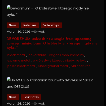
News
Releases
Video Clips
March 30, 2026
Sylwek
DEVORZHUM unleash new single from upcoming
concept mini-album “O królestwie, którego nigdy nie
było…”
black metal
,
devorzhum
,
exigens monumentum
,
extreme metal
,
o królestwie którego nigdy nie było
,
polish black metal
,
underground metal
,
via nocturna
News
Tour Dates
March 24, 2026
Sylwek