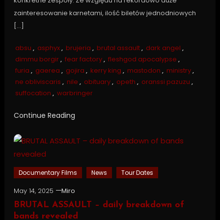
konkretne zespoły. Ze względu na rekordowo duże
zainteresowanie karnetami, ilość biletów jednodniowych
[…]
absu
,
asphyx
,
brujeria
,
brutal assault
,
dark angel
,
dimmu borgir
,
fear factory
,
fleshgod apocalypse
,
furia
,
gaerea
,
gojira
,
kerry king
,
mastodon
,
ministry
,
ne obliviscaris
,
nile
,
obituary
,
opeth
,
oranssi pazuzu
,
suffocation
,
warbringer
Continue Reading
Documentary Films
News
Tour Dates
May 14, 2025
Miro
BRUTAL ASSAULT – daily breakdown of
bands revealed