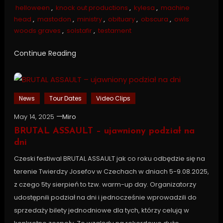
helloween
,
knock out productions
,
kylesa
,
machine
head
,
mastodon
,
ministry
,
obituary
,
obscura
,
owls
woods graves
,
solstafir
,
testament
Continue Reading
News
Tour Dates
Video Clips
May 14, 2025
Miro
BRUTAL ASSAULT – ujawniony podział na
dni
Czeski festiwal BRUTAL ASSAULT jak co roku odbędzie się na
terenie Twierdzy Josefov w Czechach w dniach 5-9.08.2025,
z czego 5ty sierpień to tzw. warm-up day. Organizatorzy
udostępnili podział na dni i jednocześnie wprowadzili do
sprzedaży bilety jednodniowe dla tych, którzy celują w