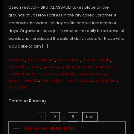
Czech Festival – BRUTAL ASSAULT takes place on the
grounds of Josefov Fortress in the city called Jaromer. It
starts with the warm-up day on 5th and will last next four
days. Organisers have just revealed the daily breakdown of
bands and introduced the sale of daily tickets for those who
would like to aim […]
brujeria
,
brutal assault
,
dark angel
,
dimmu borgir
,
exhorder
,
furia
,
gaerea
,
gojira
,
gutalax
,
mastodon
,
mayhem
,
ministry
,
nile
,
obituary
,
opeth
,
orange
goblin
,
overkill
,
rivers of nihil
,
suffocation
,
warbringer
,
wayfarer
Continue Reading
…
1
Posts
2
5
Next
GET METAL NEWS FIRST
pagination