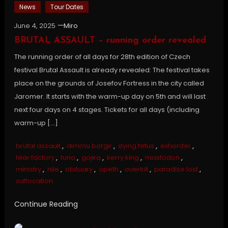
News
Tour Dates
June 4, 2025
Miro
BRUTAL ASSAULT – running order revealed
The running order of all days for 28th edition of Czech
festival Brutal Assault is already revealed: The festival takes
place on the grounds of Josefov Fortress in the city called
Jaromer. It starts with the warm-up day on 5th and will last
next four days on 4 stages. Tickets for all days (including
warm-up […]
brutal assault
,
dimmu borgir
,
dying fetus
,
exhorder
,
fear factory
,
furia
,
gojira
,
kerry king
,
mastodon
,
ministry
,
nile
,
obituary
,
opeth
,
overkill
,
paradise lost
,
suffocation
Continue Reading