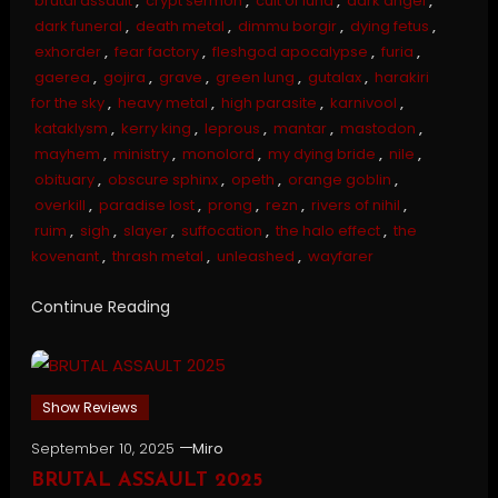
brutal assault
,
crypt sermon
,
cult of luna
,
dark angel
,
dark funeral
,
death metal
,
dimmu borgir
,
dying fetus
,
exhorder
,
fear factory
,
fleshgod apocalypse
,
furia
,
gaerea
,
gojira
,
grave
,
green lung
,
gutalax
,
harakiri
for the sky
,
heavy metal
,
high parasite
,
karnivool
,
kataklysm
,
kerry king
,
leprous
,
mantar
,
mastodon
,
mayhem
,
ministry
,
monolord
,
my dying bride
,
nile
,
obituary
,
obscure sphinx
,
opeth
,
orange goblin
,
overkill
,
paradise lost
,
prong
,
rezn
,
rivers of nihil
,
ruim
,
sigh
,
slayer
,
suffocation
,
the halo effect
,
the
kovenant
,
thrash metal
,
unleashed
,
wayfarer
Continue Reading
Show Reviews
September 10, 2025
Miro
BRUTAL ASSAULT 2025