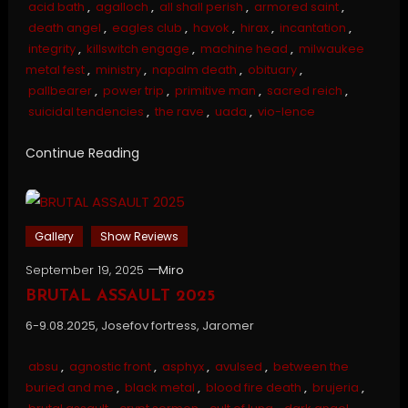
acid bath
,
agalloch
,
all shall perish
,
armored saint
,
death angel
,
eagles club
,
havok
,
hirax
,
incantation
,
integrity
,
killswitch engage
,
machine head
,
milwaukee
metal fest
,
ministry
,
napalm death
,
obituary
,
pallbearer
,
power trip
,
primitive man
,
sacred reich
,
suicidal tendencies
,
the rave
,
uada
,
vio-lence
Continue Reading
Gallery
Show Reviews
September 19, 2025
Miro
BRUTAL ASSAULT 2025
6-9.08.2025, Josefov fortress, Jaromer
absu
,
agnostic front
,
asphyx
,
avulsed
,
between the
buried and me
,
black metal
,
blood fire death
,
brujeria
,