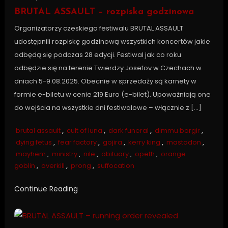
BRUTAL ASSAULT – rozpiska godzinowa
Organizatorzy czeskiego festiwalu BRUTAL ASSAULT
udostępnili rozpiskę godzinową wszystkich koncertów jakie
odbędą się podczas 28 edycji. Festiwal jak co roku
odbędzie się na terenie Twierdzy Josefov w Czechach w
dniach 5-9.08.2025. Obecnie w sprzedaży są karnety w
formie e-biletu w cenie 219 Euro (e-bilet). Upoważniają one
do wejścia na wszystkie dni festiwalowe – włącznie z […]
brutal assault
,
cult of luna
,
dark funeral
,
dimmu borgir
,
dying fetus
,
fear factory
,
gojira
,
kerry king
,
mastodon
,
mayhem
,
ministry
,
nile
,
obituary
,
opeth
,
orange
goblin
,
overkill
,
prong
,
suffocation
Continue Reading