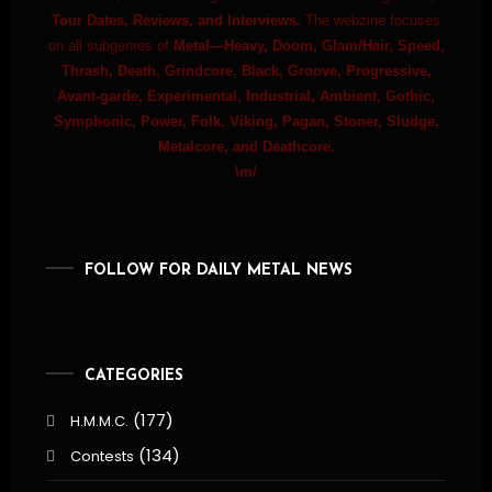
Tour Dates, Reviews, and Interviews.
The webzine focuses
on all subgenres of
Metal—Heavy, Doom, Glam/Hair, Speed,
Thrash, Death, Grindcore, Black, Groove, Progressive,
Avant-garde, Experimental, Industrial, Ambient, Gothic,
Symphonic, Power, Folk, Viking, Pagan, Stoner, Sludge,
Metalcore, and Deathcore.
\m/
FOLLOW FOR DAILY METAL NEWS
CATEGORIES
(177)
H.M.M.C.
(134)
Contests