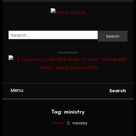
Skip
To
Content
Mailorder & Webzine
Metal Centre
Search
for:
Advertisement
Menu
Search
Tag:
ministry
Home
ministry