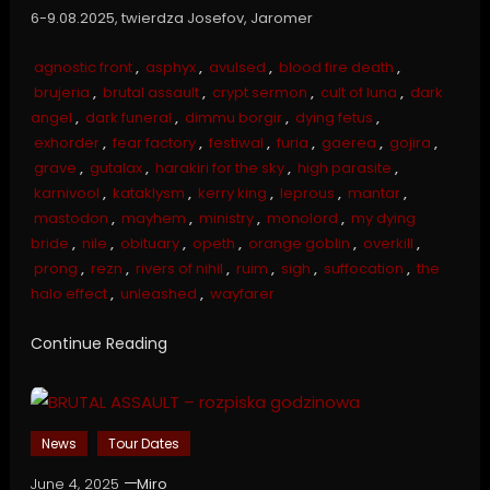
6-9.08.2025, twierdza Josefov, Jaromer
agnostic front
,
asphyx
,
avulsed
,
blood fire death
,
brujeria
,
brutal assault
,
crypt sermon
,
cult of luna
,
dark
angel
,
dark funeral
,
dimmu borgir
,
dying fetus
,
exhorder
,
fear factory
,
festiwal
,
furia
,
gaerea
,
gojira
,
grave
,
gutalax
,
harakiri for the sky
,
high parasite
,
karnivool
,
kataklysm
,
kerry king
,
leprous
,
mantar
,
mastodon
,
mayhem
,
ministry
,
monolord
,
my dying
bride
,
nile
,
obituary
,
opeth
,
orange goblin
,
overkill
,
prong
,
rezn
,
rivers of nihil
,
ruim
,
sigh
,
suffocation
,
the
halo effect
,
unleashed
,
wayfarer
Continue Reading
News
Tour Dates
June 4, 2025
Miro