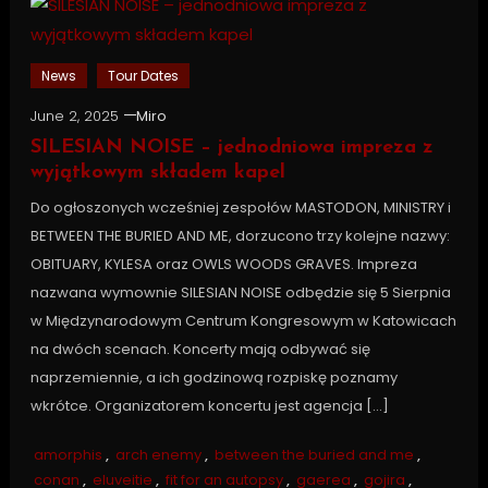
News
Tour Dates
June 2, 2025
Miro
SILESIAN NOISE – jednodniowa impreza z
wyjątkowym składem kapel
Do ogłoszonych wcześniej zespołów MASTODON, MINISTRY i
BETWEEN THE BURIED AND ME, dorzucono trzy kolejne nazwy:
OBITUARY, KYLESA oraz OWLS WOODS GRAVES. Impreza
nazwana wymownie SILESIAN NOISE odbędzie się 5 Sierpnia
w Międzynarodowym Centrum Kongresowym w Katowicach
na dwóch scenach. Koncerty mają odbywać się
naprzemiennie, a ich godzinową rozpiskę poznamy
wkrótce. Organizatorem koncertu jest agencja […]
amorphis
,
arch enemy
,
between the buried and me
,
conan
,
eluveitie
,
fit for an autopsy
,
gaerea
,
gojira
,