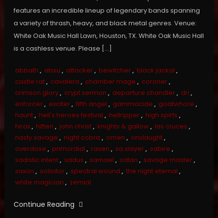
features an incredible lineup of legendary bands spanning
a variety of thrash, heavy, and black metal genres. Venue:
White Oak Music Hall Lawn, Houston, TX. White Oak Music Hall
is a cashless venue. Please […]
abbath
,
absu
,
attacker
,
bewitcher
,
black jackal
,
castle rat
,
cavalera
,
chamber mage
,
coroner
,
crimson glory
,
crypt sermon
,
departure chandler
,
dri
,
enforcer
,
exciter
,
fifth angel
,
gammacide
,
goatwhore
,
haunt
,
hell's heroes festival
,
hellripper
,
high spirts
,
hirax
,
hitten
,
john christ
,
knights & gallow
,
las cruces
,
nasty savage
,
night cobra
,
omen
,
onslaught
,
overdose
,
primordial
,
raven
,
sa slayer
,
sabire
,
sadistic intent
,
sadus
,
samael
,
satan
,
savage master
,
saxon
,
solicitor
,
spectral wound
,
the night eternal
,
white magician
,
zemial
Continue Reading