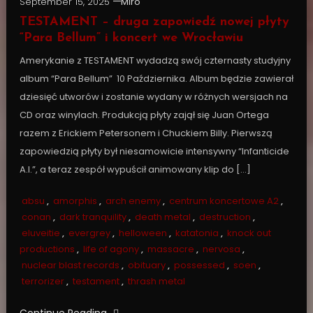
September 15, 2025
Miro
TESTAMENT – druga zapowiedź nowej płyty
“Para Bellum” i koncert we Wrocławiu
Amerykanie z TESTAMENT wydadzą swój czternasty studyjny
album “Para Bellum” 10 Października. Album będzie zawierał
dziesięć utworów i zostanie wydany w różnych wersjach na
CD oraz winylach. Produkcją płyty zajął się Juan Ortega
razem z Erickiem Petersonem i Chuckiem Billy. Pierwszą
zapowiedzią płyty był niesamowicie intensywny “Infanticide
A.I.”, a teraz zespół wypuścił animowany klip do […]
absu
,
amorphis
,
arch enemy
,
centrum koncertowe A2
,
conan
,
dark tranquility
,
death metal
,
destruction
,
eluveitie
,
evergrey
,
helloween
,
katatonia
,
knock out
productions
,
life of agony
,
massacre
,
nervosa
,
nuclear blast records
,
obituary
,
possessed
,
soen
,
terrorizer
,
testament
,
thrash metal