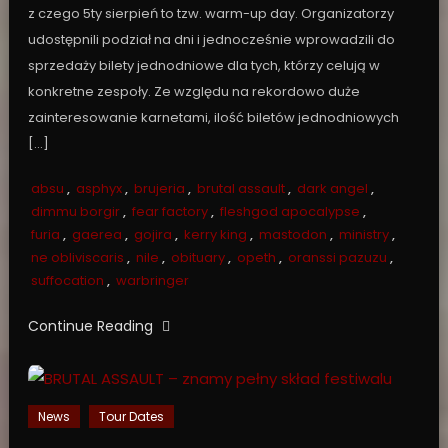
z czego 5ty sierpień to tzw. warm-up day. Organizatorzy
udostępnili podział na dni i jednocześnie wprowadzili do
sprzedaży bilety jednodniowe dla tych, którzy celują w
konkretne zespoły. Ze względu na rekordowo duże
zainteresowanie karnetami, ilość biletów jednodniowych
[…]
absu
,
asphyx
,
brujeria
,
brutal assault
,
dark angel
,
dimmu borgir
,
fear factory
,
fleshgod apocalypse
,
furia
,
gaerea
,
gojira
,
kerry king
,
mastodon
,
ministry
,
ne obliviscaris
,
nile
,
obituary
,
opeth
,
oranssi pazuzu
,
suffocation
,
warbringer
Continue Reading
News
Tour Dates