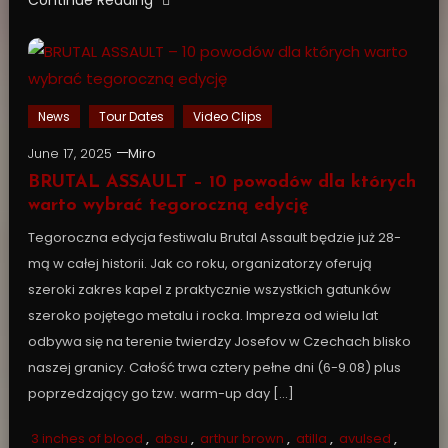
Continue Reading
News
Tour Dates
Video Clips
June 17, 2025
Miro
BRUTAL ASSAULT – 10 powodów dla których
warto wybrać tegoroczną edycję
Tegoroczna edycja festiwalu Brutal Assault będzie już 28-
mą w całej historii. Jak co roku, organizatorzy oferują
szeroki zakres kapel z praktycznie wszystkich gatunków
szeroko pojętego metalu i rocka. Impreza od wielu lat
odbywa się na terenie twierdzy Josefov w Czechach blisko
naszej granicy. Całość trwa cztery pełne dni (6-9.08) plus
poprzedzający go tzw. warm-up day […]
3 inches of blood
,
absu
,
arthur brown
,
atilla
,
avulsed
,