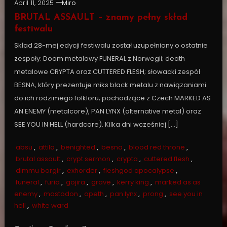
April 11, 2025
Miro
BRUTAL ASSAULT – znamy pełny skład
festiwalu
Skład 28-mej edycji festiwalu został uzupełniony o ostatnie
zespoły: Doom metalowy FUNERAL z Norwegii; death
metalowe CRYPTA oraz CUTTERED FLESH; słowacki zespół
BESNA, który prezentuje miks black metalu z nawiązaniami
do ich rodzimego folkloru; pochodzące z Czech MARKED AS
AN ENEMY (metalcore), PAN LYNX (alternative metal) oraz
SEE YOU IN HELL (hardcore). Kilka dni wcześniej […]
absu
,
attila
,
benighted
,
besna
,
blood red throne
,
brutal assault
,
crypt sermon
,
crypta
,
cuttered flesh
,
dimmu borgir
,
exhorder
,
fleshgod apocalypse
,
funeral
,
furia
,
gojira
,
grave
,
kerry king
,
marked as as
enemy
,
mastodon
,
opeth
,
pan lynx
,
prong
,
see you in
hell
,
white ward