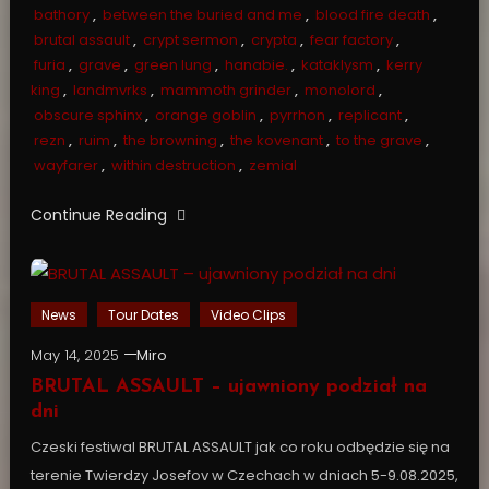
bathory
,
between the buried and me
,
blood fire death
,
brutal assault
,
crypt sermon
,
crypta
,
fear factory
,
furia
,
grave
,
green lung
,
hanabie.
,
kataklysm
,
kerry
king
,
landmvrks
,
mammoth grinder
,
monolord
,
obscure sphinx
,
orange goblin
,
pyrrhon
,
replicant
,
rezn
,
ruim
,
the browning
,
the kovenant
,
to the grave
,
wayfarer
,
within destruction
,
zemial
Continue Reading
News
Tour Dates
Video Clips
May 14, 2025
Miro
BRUTAL ASSAULT – ujawniony podział na
dni
Czeski festiwal BRUTAL ASSAULT jak co roku odbędzie się na
terenie Twierdzy Josefov w Czechach w dniach 5-9.08.2025,