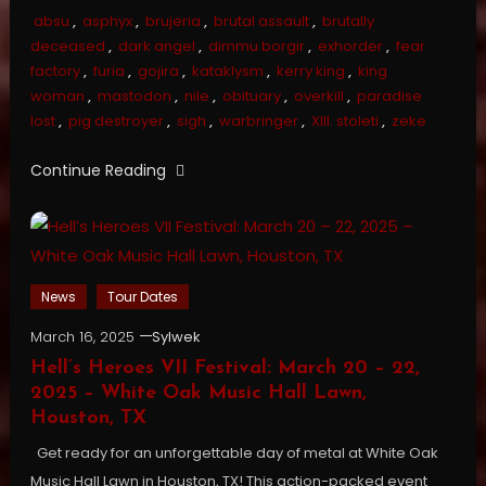
absu
,
asphyx
,
brujeria
,
brutal assault
,
brutally
deceased
,
dark angel
,
dimmu borgir
,
exhorder
,
fear
factory
,
furia
,
gojira
,
kataklysm
,
kerry king
,
king
woman
,
mastodon
,
nile
,
obituary
,
overkill
,
paradise
lost
,
pig destroyer
,
sigh
,
warbringer
,
XIII. stoleti
,
zeke
Continue Reading
News
Tour Dates
March 16, 2025
Sylwek
Hell’s Heroes VII Festival: March 20 – 22,
2025 – White Oak Music Hall Lawn,
Houston, TX
Get ready for an unforgettable day of metal at White Oak
Music Hall Lawn in Houston, TX! This action-packed event