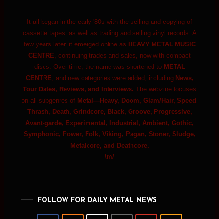
It all began in the early '80s with the selling and copying of
cassette tapes, as well as trading and selling vinyl records. A
few years later, it emerged online as
HEAVY METAL MUSIC
CENTRE
, continuing trades and sales, now with compact
discs. Over time, the name was shortened to
METAL
CENTRE
, and new categories were added, including
News,
Tour Dates, Reviews, and Interviews.
The webzine focuses
on all subgenres of
Metal—Heavy, Doom, Glam/Hair, Speed,
Thrash, Death, Grindcore, Black, Groove, Progressive,
Avant-garde, Experimental, Industrial, Ambient, Gothic,
Symphonic, Power, Folk, Viking, Pagan, Stoner, Sludge,
Metalcore, and Deathcore.
\m/
FOLLOW FOR DAILY METAL NEWS