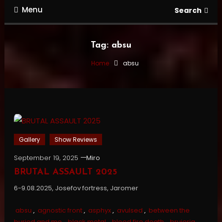
Menu
Search
Tag:
absu
Home
absu
Gallery
Show Reviews
September 19, 2025
Miro
BRUTAL ASSAULT 2025
6-9.08.2025, Josefov fortress, Jaromer
absu
,
agnostic front
,
asphyx
,
avulsed
,
between the
buried and me
,
black metal
,
blood fire death
,
brujeria
,