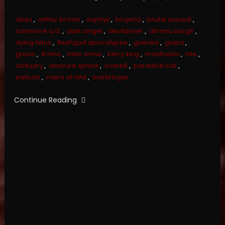
absu
,
arthur brown
,
asphyx
,
brujeria
,
brutal assault
,
carnivore a.d.
,
dark angel
,
devildriver
,
dimmu borgir
,
dying fetus
,
fleshgod apocalypse
,
gaerea
,
gojira
,
grave
,
ill nino
,
inter arma
,
kerry king
,
mastodon
,
nile
,
obituary
,
obscure sphinx
,
overkill
,
paradise lost
,
pelican
,
rivers of nihil
,
warbringer
Continue Reading