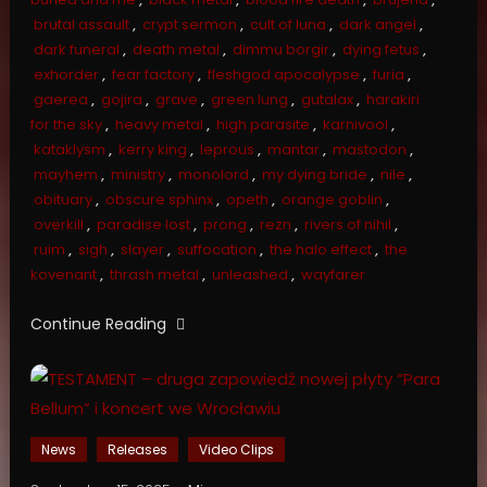
brutal assault
,
crypt sermon
,
cult of luna
,
dark angel
,
dark funeral
,
death metal
,
dimmu borgir
,
dying fetus
,
exhorder
,
fear factory
,
fleshgod apocalypse
,
furia
,
gaerea
,
gojira
,
grave
,
green lung
,
gutalax
,
harakiri
for the sky
,
heavy metal
,
high parasite
,
karnivool
,
kataklysm
,
kerry king
,
leprous
,
mantar
,
mastodon
,
mayhem
,
ministry
,
monolord
,
my dying bride
,
nile
,
obituary
,
obscure sphinx
,
opeth
,
orange goblin
,
overkill
,
paradise lost
,
prong
,
rezn
,
rivers of nihil
,
ruim
,
sigh
,
slayer
,
suffocation
,
the halo effect
,
the
kovenant
,
thrash metal
,
unleashed
,
wayfarer
Continue Reading
News
Releases
Video Clips