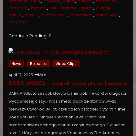
exhorder
,
furia
,
gaerea
,
gojira
,
gutalax
,
mastodon
,
mayhem
,
ministry
,
nile
,
obituary
,
opeth
,
orange
goblin
,
overkill
,
rivers of nihil
,
suffocation
,
warbringer
,
wayfarer
Continue Reading
News
Releases
Video Clips
April 17, 2025
Miro
DARK ANGEL – singiel, nowa płyta, koncerty
DARK ANGEL to zespół, który właśnie pobił rekord w długości
wydawniczej ciszy. Thrash metalowcy ze Stanów wydali
pierwszy utwór od 34 lat, czyli od ich ostatniej płyty pt. “Time
Does Not Heal”. Singiel “Extinction Level Event” jest
przedsmakiem pełnego albumu zatytuowanego “Extinction
Level”, który został nagrany w Vancouver w The Armoury