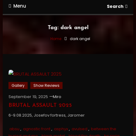
Menu
Search
Tag:
dark angel
Home
dark angel
Gallery
Show Reviews
September 19, 2025
Miro
BRUTAL ASSAULT 2025
6-9.08.2025, Josefov fortress, Jaromer
absu
,
agnostic front
,
asphyx
,
avulsed
,
between the
buried and me
,
black metal
,
blood fire death
,
brujeria
,