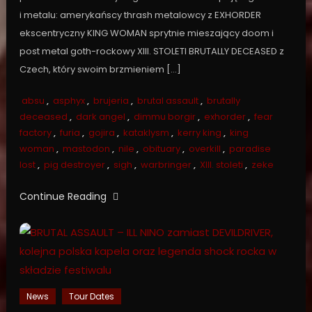
i metalu: amerykańscy thrash metalowcy z EXHORDER
ekscentryczny KING WOMAN sprytnie mieszający doom i
post metal goth-rockowy XIII. STOLETI BRUTALLY DECEASED z
Czech, który swoim brzmieniem […]
absu
,
asphyx
,
brujeria
,
brutal assault
,
brutally
deceased
,
dark angel
,
dimmu borgir
,
exhorder
,
fear
factory
,
furia
,
gojira
,
kataklysm
,
kerry king
,
king
woman
,
mastodon
,
nile
,
obituary
,
overkill
,
paradise
lost
,
pig destroyer
,
sigh
,
warbringer
,
XIII. stoleti
,
zeke
Continue Reading
News
Tour Dates