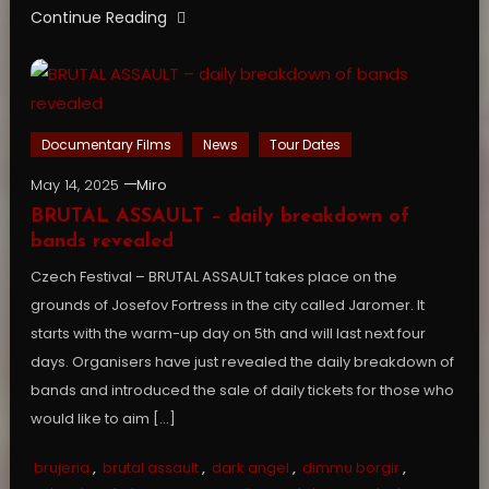
Continue Reading
Documentary Films
News
Tour Dates
May 14, 2025
Miro
BRUTAL ASSAULT – daily breakdown of
bands revealed
Czech Festival – BRUTAL ASSAULT takes place on the
grounds of Josefov Fortress in the city called Jaromer. It
starts with the warm-up day on 5th and will last next four
days. Organisers have just revealed the daily breakdown of
bands and introduced the sale of daily tickets for those who
would like to aim […]
brujeria
,
brutal assault
,
dark angel
,
dimmu borgir
,