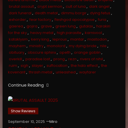
brutal assault
,
crypt sermon
,
cult of luna
,
dark angel
,
dark funeral
,
death metal
,
dimmu borgir
,
dying fetus
,
exhorder
,
fear factory
,
fleshgod apocalypse
,
furia
,
gaerea
,
gojira
,
grave
,
green lung
,
gutalax
,
harakiri
for the sky
,
heavy metal
,
high parasite
,
karnivool
,
kataklysm
,
kerry king
,
leprous
,
mantar
,
mastodon
,
mayhem
,
ministry
,
monolord
,
my dying bride
,
nile
,
obituary
,
obscure sphinx
,
opeth
,
orange goblin
,
overkill
,
paradise lost
,
prong
,
rezn
,
rivers of nihil
,
ruim
,
sigh
,
slayer
,
suffocation
,
the halo effect
,
the
kovenant
,
thrash metal
,
unleashed
,
wayfarer
Continue Reading
Show Reviews
September 10, 2025
Miro