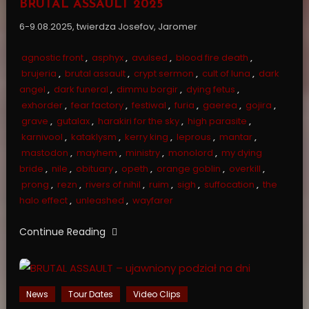
BRUTAL ASSAULT 2025
6-9.08.2025, twierdza Josefov, Jaromer
agnostic front
,
asphyx
,
avulsed
,
blood fire death
,
brujeria
,
brutal assault
,
crypt sermon
,
cult of luna
,
dark
angel
,
dark funeral
,
dimmu borgir
,
dying fetus
,
exhorder
,
fear factory
,
festiwal
,
furia
,
gaerea
,
gojira
,
grave
,
gutalax
,
harakiri for the sky
,
high parasite
,
karnivool
,
kataklysm
,
kerry king
,
leprous
,
mantar
,
mastodon
,
mayhem
,
ministry
,
monolord
,
my dying
bride
,
nile
,
obituary
,
opeth
,
orange goblin
,
overkill
,
prong
,
rezn
,
rivers of nihil
,
ruim
,
sigh
,
suffocation
,
the
halo effect
,
unleashed
,
wayfarer
Continue Reading
News
Tour Dates
Video Clips