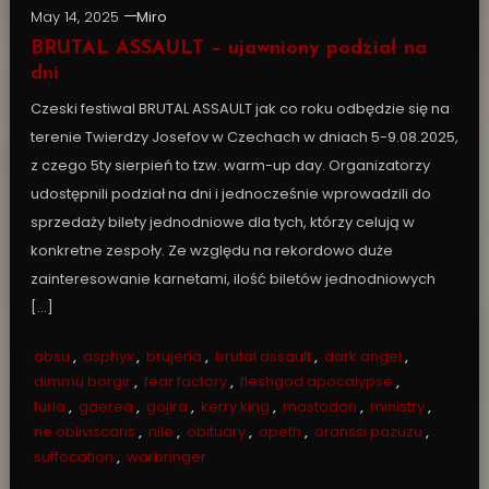
May 14, 2025
Miro
BRUTAL ASSAULT – ujawniony podział na
dni
Czeski festiwal BRUTAL ASSAULT jak co roku odbędzie się na
terenie Twierdzy Josefov w Czechach w dniach 5-9.08.2025,
z czego 5ty sierpień to tzw. warm-up day. Organizatorzy
udostępnili podział na dni i jednocześnie wprowadzili do
sprzedaży bilety jednodniowe dla tych, którzy celują w
konkretne zespoły. Ze względu na rekordowo duże
zainteresowanie karnetami, ilość biletów jednodniowych
[…]
absu
,
asphyx
,
brujeria
,
brutal assault
,
dark angel
,
dimmu borgir
,
fear factory
,
fleshgod apocalypse
,
furia
,
gaerea
,
gojira
,
kerry king
,
mastodon
,
ministry
,
ne obliviscaris
,
nile
,
obituary
,
opeth
,
oranssi pazuzu
,
suffocation
,
warbringer