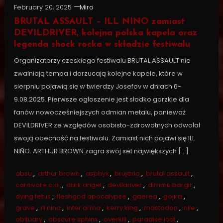
February 20, 2025
Miro
BRUTAL ASSAULT – ILL NINO zamiast
DEVILDRIVER, kolejna polska kapela oraz
legenda shock rocka w składzie festiwalu
Organizatorzy czeskiego festiwalu BRUTAL ASSAULT nie
zwalniają tempa i dorzucają kolejne kapele, które w
sierpniu pojawią się w twierdzy Josefov w dniach 6-
9.08.2025. Pierwsze ogłoszenie jest słodko gorzkie dla
fanów nowocześniejszych odmian metalu, ponieważ
DEVILDRIVER ze względów osobisto-zdrowotnych odwołał
swoją obecność na festiwalu. Zamiast nich pojawi się ILL
NIÑO. ARTHUR BROWN zagra swój set największych […]
absu
,
arthur brown
,
asphyx
,
brujeria
,
brutal assault
,
carnivore a.d.
,
dark angel
,
devildriver
,
dimmu borgir
,
dying fetus
,
fleshgod apocalypse
,
gaerea
,
gojira
,
grave
,
ill nino
,
inter arma
,
kerry king
,
mastodon
,
nile
,
obituary
,
obscure sphinx
,
overkill
,
paradise lost
,