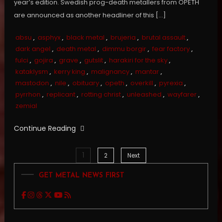
year’s edition. Swedish prog-death metallers from OPETH
are announced as another headliner of this […]
absu
,
asphyx
,
black metal
,
brujeria
,
brutal assault
,
dark angel
,
death metal
,
dimmu borgir
,
fear factory
,
fulci
,
gojira
,
grave
,
gutslit
,
harakiri for the sky
,
kataklysm
,
kerry king
,
malignancy
,
mantar
,
mastodon
,
nile
,
obituary
,
opeth
,
overkill
,
pyrexia
,
pyrrhon
,
replicant
,
rotting christ
,
unleashed
,
wayfarer
,
zemial
Continue Reading
1
Posts
2
Next
GET METAL NEWS FIRST
pagination