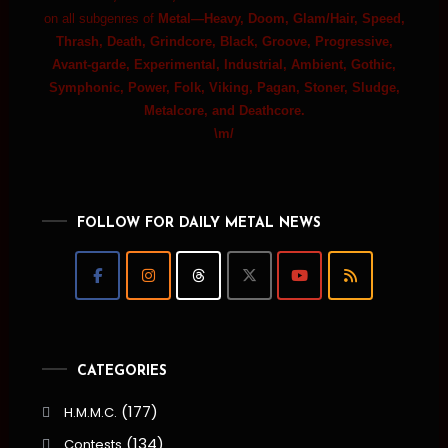
on all subgenres of
Metal—Heavy, Doom, Glam/Hair, Speed,
Thrash, Death, Grindcore, Black, Groove, Progressive,
Avant-garde, Experimental, Industrial, Ambient, Gothic,
Symphonic, Power, Folk, Viking, Pagan, Stoner, Sludge,
Metalcore, and Deathcore.
\m/
FOLLOW FOR DAILY METAL NEWS
CATEGORIES
(177)
H.M.M.C.
(134)
Contests