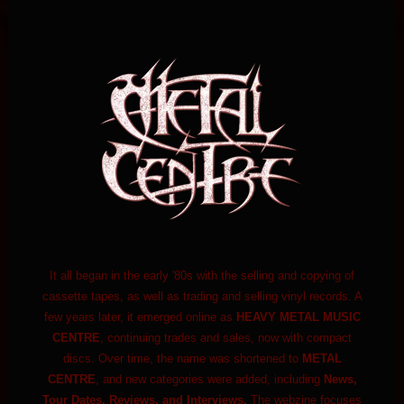
It all began in the early '80s with the selling and copying of
cassette tapes, as well as trading and selling vinyl records. A
few years later, it emerged online as
HEAVY METAL MUSIC
CENTRE
, continuing trades and sales, now with compact
discs. Over time, the name was shortened to
METAL
CENTRE
, and new categories were added, including
News,
Tour Dates, Reviews, and Interviews.
The webzine focuses