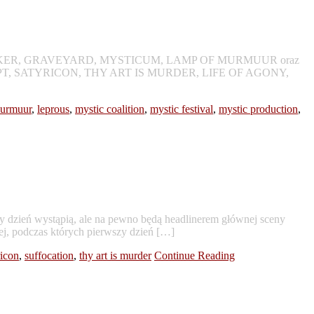
E, ENDSEEKER, GRAVEYARD, MYSTICUM, LAMP OF MURMUUR oraz
CCEPT, SATYRICON, THY ART IS MURDER, LIFE OF AGONY,
murmuur
,
leprous
,
mystic coalition
,
mystic festival
,
mystic production
,
dzień wystąpią, ale na pewno będą headlinerem głównej sceny
ej, podczas których pierwszy dzień […]
ricon
,
suffocation
,
thy art is murder
Continue Reading