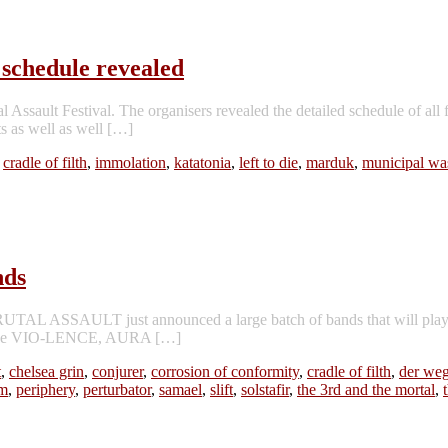
chedule revealed
l Assault Festival. The organisers revealed the detailed schedule of all 
ts as well as well […]
,
cradle of filth
,
immolation
,
katatonia
,
left to die
,
marduk
,
municipal wa
nds
BRUTAL ASSAULT just announced a large batch of bands that will play on 
nds like VIO-LENCE, AURA […]
t
,
chelsea grin
,
conjurer
,
corrosion of conformity
,
cradle of filth
,
der weg
om
,
periphery
,
perturbator
,
samael
,
slift
,
solstafir
,
the 3rd and the mortal
,