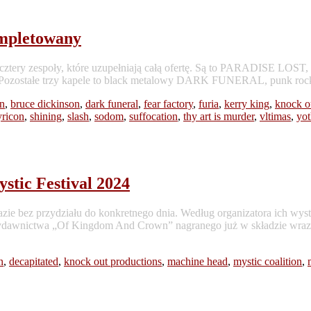
mpletowany
ie cztery zespoły, które uzupełniają całą ofertę. Są to PARADISE LOST, 
iscyt. Pozostałe trzy kapele to black metalowy DARK FUNERAL, p
on
,
bruce dickinson
,
dark funeral
,
fear factory
,
furia
,
kerry king
,
knock o
yricon
,
shining
,
slash
,
sodom
,
suffocation
,
thy art is murder
,
vltimas
,
yot
ic Festival 2024
e bez przydziału do konkretnego dnia. Według organizatora ich wyst
ydawnictwa „Of Kingdom And Crown” nagranego już w składzie wra
n
,
decapitated
,
knock out productions
,
machine head
,
mystic coalition
,