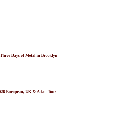
”
ee Days of Metal in Brooklyn
26 European, UK & Asian Tour