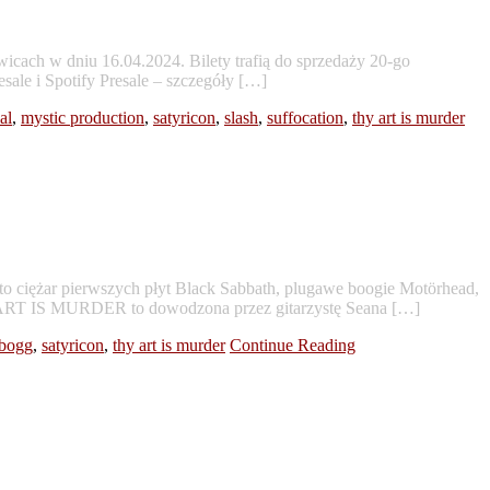
ach w dniu 16.04.2024. Bilety trafią do sprzedaży 20-go
esale i Spotify Presale – szczegóły […]
al
,
mystic production
,
satyricon
,
slash
,
suffocation
,
thy art is murder
ciężar pierwszych płyt Black Sabbath, plugawe boogie Motörhead,
THY ART IS MURDER to dowodzona przez gitarzystę Seana […]
abogg
,
satyricon
,
thy art is murder
Continue Reading