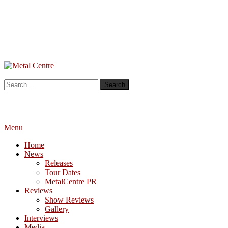
Skip
To
Metal Centre
Mailorder & Webzine
Content
Search
for:
Menu
Home
News
Releases
Tour Dates
MetalCentre PR
Reviews
Show Reviews
Gallery
Interviews
Media