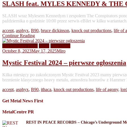
SLASH feat. MYLES KENNEDY & THE C
SLASH wraz Mylesem Kennedym i zespołem The Conspirators ponowni
października o godzinie 10:00 przez serwis eBilet w kilku wariantach.
accept
,
asphyx
,
B90
,
bruce dickinson
,
knock out productions
,
life of
Continue Reading
Documentary Films
News
Tour Dates
October 8, 2023
May 17, 2025
Miro
Mystic Festival 2024 – pierwsze ogłoszenia
Kilka miesięcy po zakończonym Mystic Festival 2023 mamy pierwsz
brzmienie klasycznego heavy metalu, atmosfera horrorów z Hammer 
accept
,
asphyx
,
B90
,
ithaca
,
knock out productions
,
life of agony
,
lord
Get Metal News First
MetalCentre PR
REST IN PEACE RECORDS – Chicago’s Underground Meta