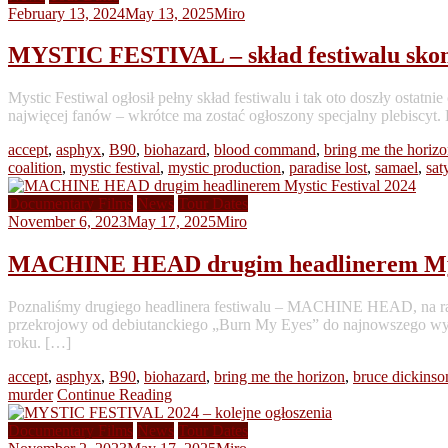
February 13, 2024
May 13, 2025
Miro
MYSTIC FESTIVAL – skład festiwalu sko
Mystic Festiwal ogłosił pełny skład festiwalu i tak oto doszły ostatn
najwięcej fanów – wkrótce ma zostać ogłoszony specjalny pleb
accept
,
asphyx
,
B90
,
biohazard
,
blood command
,
bring me the horiz
coalition
,
mystic festival
,
mystic production
,
paradise lost
,
samael
,
sat
Documentary Films
News
Tour Dates
November 6, 2023
May 17, 2025
Miro
MACHINE HEAD drugim headlinerem Myst
Poznaliśmy drugiego headlinera festiwalu – MACHINE HEAD, na razi
przekrojowy od debiutanckiego „Burn My Eyes” do najnowszego w
roku. […]
accept
,
asphyx
,
B90
,
biohazard
,
bring me the horizon
,
bruce dickinso
murder
Continue Reading
Documentary Films
News
Tour Dates