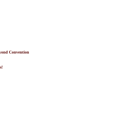
yond Convention
s!