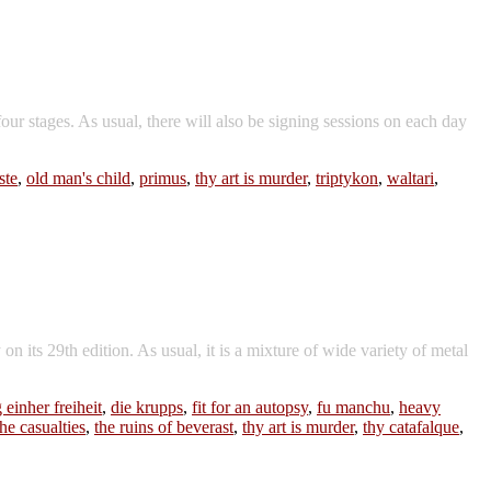
four stages. As usual, there will also be signing sessions on each day
ste
,
old man's child
,
primus
,
thy art is murder
,
triptykon
,
waltari
,
its 29th edition. As usual, it is a mixture of wide variety of metal
 einher freiheit
,
die krupps
,
fit for an autopsy
,
fu manchu
,
heavy
the casualties
,
the ruins of beverast
,
thy art is murder
,
thy catafalque
,