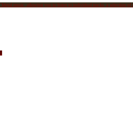
Metal music, allowing you to listen to individual tracks, a selection of s
c.