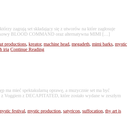
którzy zagrają set składający się z utworów na które zagłosuje
unk rockowy BLOOD COMMAND oraz alternatywna MIMI […]
ut productions
,
kreator
,
machine head
,
megadeth
,
mimi barks
,
mystic
h iria
Continue Reading
ęp ma mieć spektakularną oprawę, a muzycznie set ma być
z z Voggiem z DECAPITATED, które zostało wydane w zeszłym
mystic festival
,
mystic production
,
satyricon
,
suffocation
,
thy art is