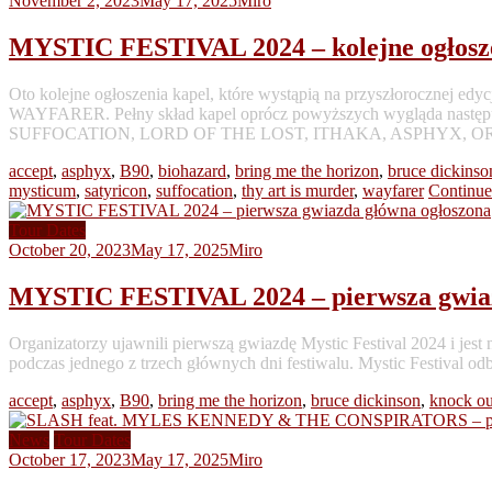
November 2, 2023
May 17, 2025
Miro
MYSTIC FESTIVAL 2024 – kolejne ogłosz
Oto kolejne ogłoszenia kapel, które wystąpią na przyszło
WAYFARER. Pełny skład kapel oprócz powyższych wygląda
SUFFOCATION, LORD OF THE LOST, ITHAKA, ASPHYX, 
accept
,
asphyx
,
B90
,
biohazard
,
bring me the horizon
,
bruce dickinso
mysticum
,
satyricon
,
suffocation
,
thy art is murder
,
wayfarer
Continue
Tour Dates
October 20, 2023
May 17, 2025
Miro
MYSTIC FESTIVAL 2024 – pierwsza gwiaz
Organizatorzy ujawnili pierwszą gwiazdę Mystic Festival 2024 i 
podczas jednego z trzech głównych dni festiwalu. Mystic Festival o
accept
,
asphyx
,
B90
,
bring me the horizon
,
bruce dickinson
,
knock ou
News
Tour Dates
October 17, 2023
May 17, 2025
Miro