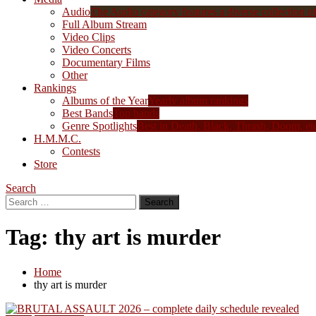
Audio
The Audio category features a diverse collection of 
Full Album Stream
Video Clips
Video Concerts
Documentary Films
Other
Rankings
Albums of the Year
Yearly album rankings
Best Bands
Top bands
Genre Spotlights
Best in Death, Black, Thrash, Doom, et
H.M.M.C.
Contests
Store
Search
Search
for:
Tag:
thy art is murder
Home
thy art is murder