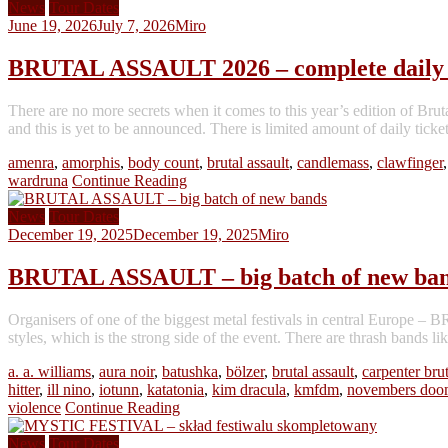
News
Tour Dates
June 19, 2026
July 7, 2026
Miro
BRUTAL ASSAULT 2026 – complete daily s
There are no more secrets when it comes to this year’s edition of Bruta
and this is yet to be announced. There is limited amount of daily ticke
amenra
,
amorphis
,
body count
,
brutal assault
,
candlemass
,
clawfinger
wardruna
Continue Reading
News
Tour Dates
December 19, 2025
December 19, 2025
Miro
BRUTAL ASSAULT – big batch of new ba
Organisers of one of the biggest metal festivals in central Europe – 
styles, which is the strong side of the event. There are thrash ba
a. a. williams
,
aura noir
,
batushka
,
bölzer
,
brutal assault
,
carpenter bru
hitter
,
ill nino
,
iotunn
,
katatonia
,
kim dracula
,
kmfdm
,
novembers do
violence
Continue Reading
News
Tour Dates