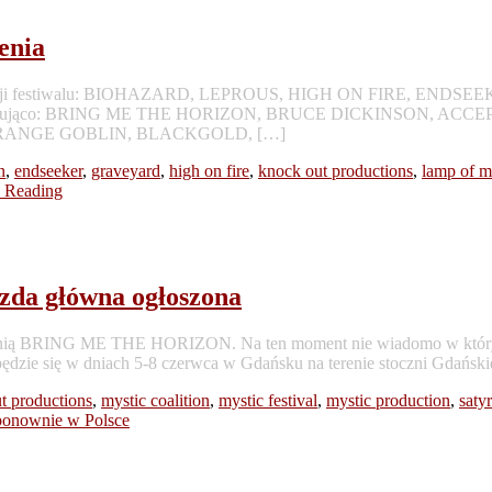
enia
rocznej edycji festiwalu: BIOHAZARD, LEPROUS, HIGH ON FIR
 następująco: BRING ME THE HORIZON, BRUCE DICKINSON, A
ORANGE GOBLIN, BLACKGOLD, […]
n
,
endseeker
,
graveyard
,
high on fire
,
knock out productions
,
lamp of 
 Reading
da główna ogłoszona
jest nią BRING ME THE HORIZON. Na ten moment nie wiadomo w który 
dbędzie się w dniach 5-8 czerwca w Gdańsku na terenie stoczni Gdański
t productions
,
mystic coalition
,
mystic festival
,
mystic production
,
saty