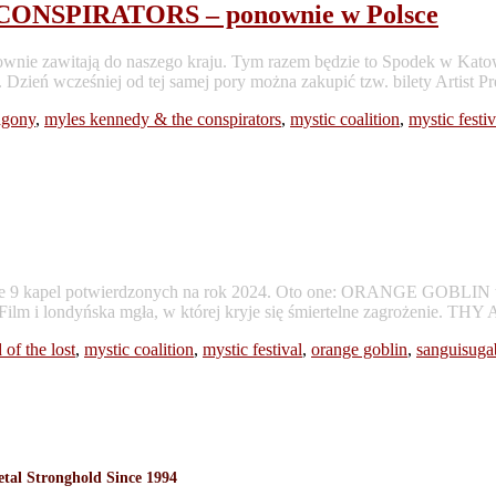
ONSPIRATORS – ponownie w Polsce
e zawitają do naszego kraju. Tym razem będzie to Spodek w Katowic
 Dzień wcześniej od tej samej pory można zakupić tzw. bilety Artist Pr
 agony
,
myles kennedy & the conspirators
,
mystic coalition
,
mystic festiv
e 9 kapel potwierdzonych na rok 2024. Oto one: ORANGE GOBLIN to 
Film i londyńska mgła, w której kryje się śmiertelne zagrożenie. 
 of the lost
,
mystic coalition
,
mystic festival
,
orange goblin
,
sanguisug
l Stronghold Since 1994