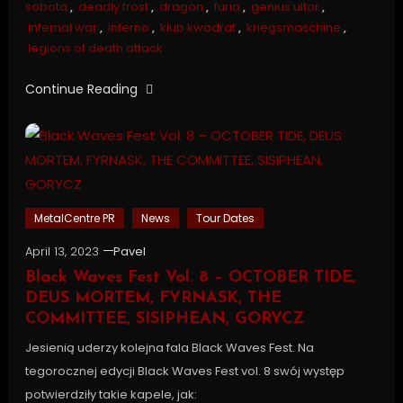
sobota
,
deadly frost
,
dragon
,
furia
,
genius ultor
,
infernal war
,
inferno
,
klub kwadrat
,
kriegsmaschine
,
legions of death attack
Continue Reading
MetalCentre PR
News
Tour Dates
April 13, 2023
Pavel
Black Waves Fest Vol. 8 – OCTOBER TIDE,
DEUS MORTEM, FYRNASK, THE
COMMITTEE, SISIPHEAN, GORYCZ
Jesienią uderzy kolejna fala Black Waves Fest. Na
tegorocznej edycji Black Waves Fest vol. 8 swój występ
potwierdziły takie kapele, jak: