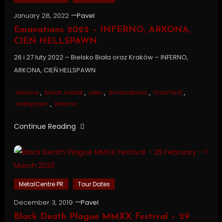
January 28, 2022
Pavel
Emanations 2022 – INFERNO, ARKONA,
CIEŃ HELLSPAWN
26 i 27 luty 2022 – Bielsko Biała oraz Kraków – INFERNO,
ARKONA, CIEŃ HELLSPAWN
arkona
,
black metal
,
cien
,
emanations
,
foad fest
,
hellspawn
,
inferno
Continue Reading
MetalCentre PR
Tour Dates
December 3, 2019
Pavel
Black Death Plague MMXX Festival – 29