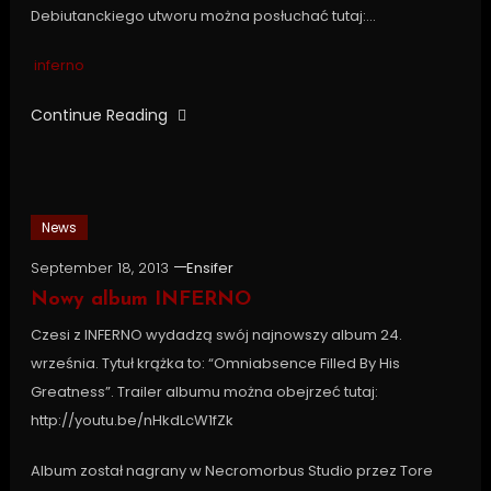
Debiutanckiego utworu można posłuchać tutaj:…
inferno
Continue Reading
News
September 18, 2013
Ensifer
Nowy album INFERNO
Czesi z INFERNO wydadzą swój najnowszy album 24.
września. Tytuł krążka to: “Omniabsence Filled By His
Greatness”. Trailer albumu można obejrzeć tutaj:
http://youtu.be/nHkdLcW1fZk
Album został nagrany w Necromorbus Studio przez Tore