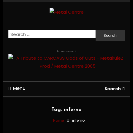
Skip
To
Content
Mailorder & Webzine
Metal Centre
Search
for:
Advertisement
Menu
Search
Tag:
inferno
Home
inferno