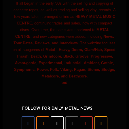
It all began in the early '80s with the selling and copying of
cassette tapes, as well as trading and selling vinyl records. A
few years later, it emerged online as
HEAVY METAL MUSIC
CENTRE
, continuing trades and sales, now with compact
discs. Over time, the name was shortened to
METAL
CENTRE
, and new categories were added, including
News,
Tour Dates, Reviews, and Interviews.
The webzine focuses
on all subgenres of
Metal—Heavy, Doom, Glam/Hair, Speed,
Thrash, Death, Grindcore, Black, Groove, Progressive,
Avant-garde, Experimental, Industrial, Ambient, Gothic,
Symphonic, Power, Folk, Viking, Pagan, Stoner, Sludge,
Metalcore, and Deathcore.
\m/
FOLLOW FOR DAILY METAL NEWS