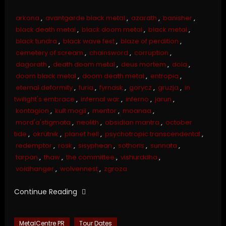
arkona
,
avantgarde black metal
,
azarath
,
banisher
,
black death metal
,
black doom metal
,
black metal
,
black tundra
,
black wave fest
,
blaze of perdition
,
cemetery of scream
,
chainsword
,
corruption
,
dagorath
,
death doom metal
,
deus mortem
,
dola
,
doom black metal
,
doom death metal
,
entropia
,
eternal deformity
,
furia
,
fyrnask
,
gorycz
,
gruzja
,
in
twilight's embrace
,
infernal war
,
inferno
,
jarun
,
kontagion
,
kult mogil
,
mentor
,
moanaa
,
mord'a'stigmata
,
neolith
,
obsidian mantra
,
october
tide
,
okrütnik
,
planet hell
,
psychotropic transcendental
,
redemptor
,
rosk
,
sisyphean
,
sothoris
,
sunnata
,
tarpan
,
thaw
,
the committee
,
vishurddha
,
voidhanger
,
wolvennest
,
zgroza
Continue Reading
MetalCentre PR
Tour Dates