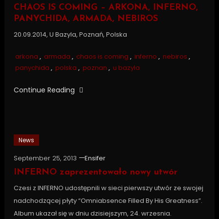
CHAOS IS COMING – ARKONA, INFERNO,
PANYCHIDA, ARMADA, NEBIROS
20.09.2014, U Bazyla, Poznań, Polska
arkona
,
armada
,
chaos is coming
,
inferno
,
nebiros
,
panychida
,
polska
,
poznan
,
u bazyla
Continue Reading
News
September 25, 2013
Ensifer
INFERNO zaprezentowało nowy utwór
Czesi z INFERNO udostępnili w sieci pierwszy utwór ze swojej
nadchodzącej płyty “Omniabsence Filled By His Greatness”.
Album ukazał się w dniu dzisiejszym, 24. wrzesnia.