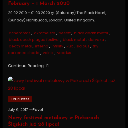
February – 1 March 2020
29.02.2010 – 01.03.2020 @ (Saturday) The Black Heart,
(Sunday) Nambucca, London, United Kingdom.
acherontas
,
akrotheism
,
besatt
,
black death metal
,
black death plague festival
,
black metal
,
darvaza
,
death metal
,
inferno
,
infinity
,
kult
,
sidious
,
thy
darkened shade
,
volniir
,
voodus
Continue Reading
Tour Dates
July 6, 2017
Pavel
Nowy festiwal metalowy w Piekarach
Śląskich już 28 lipca!