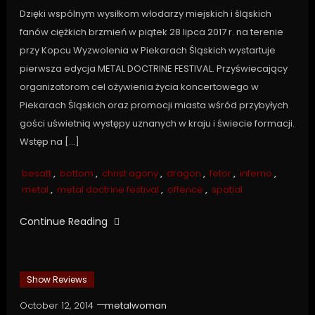
Dzięki wspólnym wysiłkom włodarzy miejskich i śląskich
fanów ciężkich brzmień w piątek 28 lipca 2017 r. na terenie
przy Kopcu Wyzwolenia w Piekarach Śląskich wystartuje
pierwsza edycja METAL DOCTRINE FESTIVAL. Przyświecający
organizatorom cel ożywienia życia koncertowego w
Piekarach Śląskich oraz promocji miasta wśród przybyłych
gości uświetnią występy uznanych w kraju i świecie formacji.
Wstęp na […]
besatt
,
bottom
,
christ agony
,
dragon
,
fetor
,
inferno
,
metal
,
metal doctrine festival
,
offence
,
spatial
Continue Reading
Show Reviews
October 12, 2014
metalwoman