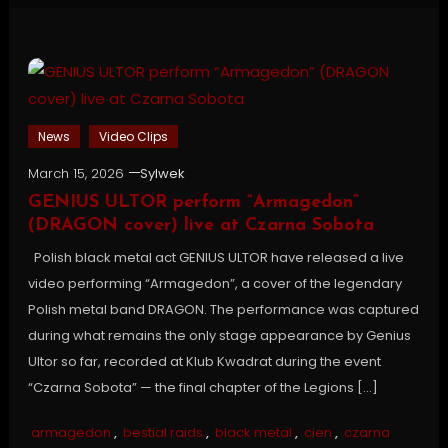
News
Video Clips
March 15, 2026
Sylwek
GENIUS ULTOR perform “Armagedon”
(DRAGON cover) live at Czarna Sobota
Polish black metal act GENIUS ULTOR have released a live
video performing “Armagedon”, a cover of the legendary
Polish metal band DRAGON. The performance was captured
during what remains the only stage appearance by Genius
Ultor so far, recorded at Klub Kwadrat during the event
“Czarna Sobota” — the final chapter of the Legions […]
armagedon
,
bestial raids
,
black metal
,
cien
,
czarna