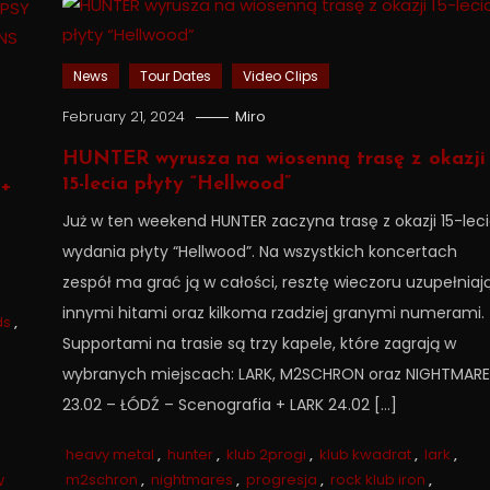
News
Tour Dates
Video Clips
February 21, 2024
Miro
HUNTER wyrusza na wiosenną trasę z okazji
15-lecia płyty “Hellwood”
+
Już w ten weekend HUNTER zaczyna trasę z okazji 15-lec
wydania płyty “Hellwood”. Na wszystkich koncertach
zespół ma grać ją w całości, resztę wieczoru uzupełniaj
innymi hitami oraz kilkoma rzadziej granymi numerami.
ds
,
Supportami na trasie są trzy kapele, które zagrają w
wybranych miejscach: LARK, M2SCHRON oraz NIGHTMARE
23.02 – ŁÓDŹ – Scenografia + LARK 24.02 […]
heavy metal
,
hunter
,
klub 2progi
,
klub kwadrat
,
lark
,
m2schron
,
nightmares
,
progresja
,
rock klub iron
,