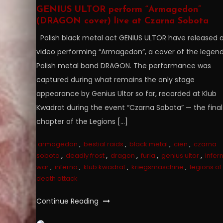
GENIUS ULTOR perform “Armagedon”
(DRAGON cover) live at Czarna Sobota
Polish black metal act GENIUS ULTOR have released a 
video performing “Armagedon”, a cover of the legen
Polish metal band DRAGON. The performance was
captured during what remains the only stage
appearance by Genius Ultor so far, recorded at Klub
Kwadrat during the event “Czarna Sobota” — the final
chapter of the Legions […]
armagedon
,
bestial raids
,
black metal
,
cien
,
czarna
sobota
,
deadly frost
,
dragon
,
furia
,
genius ultor
,
infer
war
,
inferno
,
klub kwadrat
,
kriegsmaschine
,
legions of
death attack
Continue Reading