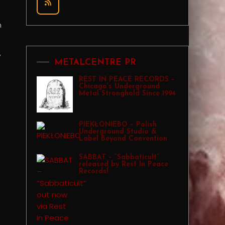
h
,
METALCENTRE PR
REST IN PEACE RECORDS –
Chicago’s Underground
Metal Stronghold Since 1994
PIEKŁONIEBO – Polish
Underground Studio &
Label Beyond Convention
SABBAT – “Sabbaticult”
released by Rest In Peace
Records!