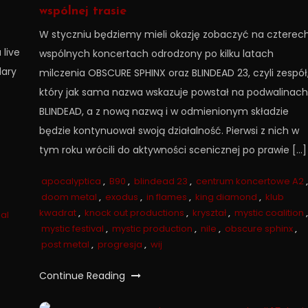
wspólnej trasie
W styczniu będziemy mieli okazję zobaczyć na czterec
live
wspólnych koncertach odrodzony po kilku latach
dary
milczenia OBSCURE SPHINX oraz BLINDEAD 23, czyli zespół
który jak sama nazwa wskazuje powstał na podwalinach
BLINDEAD, a z nową nazwą i w odmienionym składzie
będzie kontynuował swoją działalność. Pierwsi z nich w
tym roku wrócili do aktywności scenicznej po prawie […]
apocalyptica
,
B90
,
blindead 23
,
centrum koncertowe A2
,
doom metal
,
exodus
,
in flames
,
king diamond
,
klub
kwadrat
,
knock out productions
,
kryształ
,
mystic coalition
,
nal
mystic festival
,
mystic production
,
nile
,
obscure sphinx
,
post metal
,
progresja
,
wij
Continue Reading