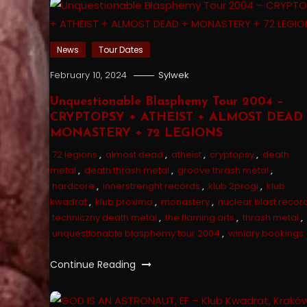
News
Tour Dates
February 10, 2024
Sylwek
Unquestionable Blasphemy Tour 2004 –
CRYPTOPSY + ATHEIST + ALMOST DEAD 
MONASTERY + 72 LEGIONS
72 legions
,
almost dead
,
atheist
,
cryptopsy
,
death
metal
,
death thrash metal
,
groove thrash metal
,
hardcore
,
innerstrenght records
,
klub 2progi
,
klub
kwadrat
,
klub proxima
,
monastery
,
nuclear blast recor
techniczny death metal
,
the flaming arts
,
thrash metal
,
unquestionable blasphemy tour 2004
,
winiary bookings
Continue Reading