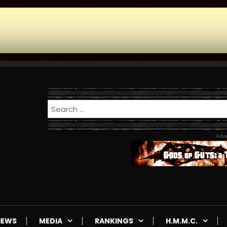
Adve
IEWS
MEDIA
RANKINGS
H.M.M.C.