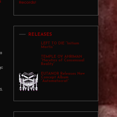
RELEASES
LEFT TO DIE “Initium
Mortis”
ia
TEMPLE OV AHRIMAN
“Heretics of Consensual
Reality”
ąc
EUTANOR Releases New
Concept Album
“Automatocrat”
S.