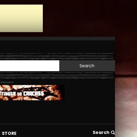
Search
for:
rtisement
Search
STORE