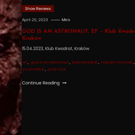
Show Reviews
April 20, 2023
Miro
GOD IS AN ASTRONAUT, EF – Klub Kwadra
Kraków
15.04.2023, Klub Kwadrat, Kraków
ef
,
god is an astronaut
,
klub kwadrat
,
napalm records
,
post metal
,
post rock
Continue Reading