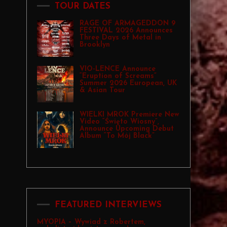
TOUR DATES
RAGE OF ARMAGEDDON 9
FESTIVAL 2026 Announces
Three Days of Metal in
Brooklyn
VIO-LENCE Announce
“Eruption of Screams”
Summer 2026 European, UK
& Asian Tour
WIELKI MROK Premiere New
Video “Święto Wiosny”,
Announce Upcoming Debut
Album “To Mój Black”
FEATURED INTERVIEWS
MYOPIA – Wywiad z Robertem,