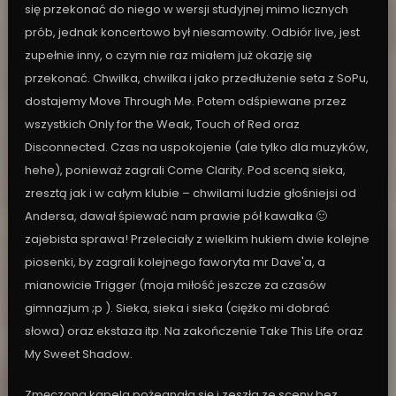
się przekonać do niego w wersji studyjnej mimo licznych
prób, jednak koncertowo był niesamowity. Odbiór live, jest
zupełnie inny, o czym nie raz miałem już okazję się
przekonać. Chwilka, chwilka i jako przedłużenie seta z SoPu,
dostajemy Move Through Me. Potem odśpiewane przez
wszystkich Only for the Weak, Touch of Red oraz
Disconnected. Czas na uspokojenie (ale tylko dla muzyków,
hehe), ponieważ zagrali Come Clarity. Pod sceną sieka,
zresztą jak i w całym klubie – chwilami ludzie głośniejsi od
Andersa, dawał śpiewać nam prawie pół kawałka 🙂
zajebista sprawa! Przeleciały z wielkim hukiem dwie kolejne
piosenki, by zagrali kolejnego faworyta mr Dave'a, a
mianowicie Trigger (moja miłość jeszcze za czasów
gimnazjum ;p ). Sieka, sieka i sieka (ciężko mi dobrać
słowa) oraz ekstaza itp. Na zakończenie Take This Life oraz
My Sweet Shadow.
Zmęczona kapela pożegnała się i zeszła ze sceny bez