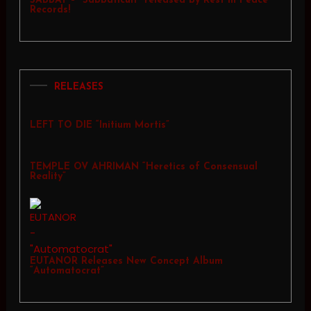
SABBAT – “Sabbaticult” released by Rest In Peace
Records!
RELEASES
LEFT TO DIE “Initium Mortis”
TEMPLE OV AHRIMAN “Heretics of Consensual
Reality”
EUTANOR Releases New Concept Album
“Automatocrat”