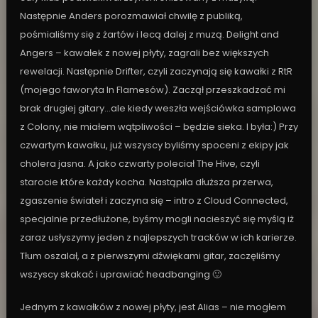
Następnie Anders porozmawiał chwilę z publiką,
pośmialiśmy się z żartów i lecą dalej z muzą. Delight and
Angers – kawałek z nowej płyty, zagrali bez większych
rewelacji. Następnie Drifter, czyli zaczynają się kawałki z RtR
(mojego faworyta In Flamesów). Zaczął przeszkadzać mi
brak drugiej gitary…ale kiedy weszła wejściówka samplowa
z Colony, nie miałem wątpliwości – będzie sieka. I była:) Przy
czwartym kawałku, już wszyscy byliśmy spoceni z ekipy jak
cholera jasna. A jako czwarty poleciał The Hive, czyli
starocie które każdy kocha. Nastąpiła dłuższa przerwa,
zgaszenie świateł i zaczyna się – intro z Cloud Connected,
specjalnie przedłużone, byśmy mogli nacieszyć się myślą iż
zaraz usłyszymy jeden z najlepszych tracków w ich karierze.
Tłum oszalał, a z pierwszymi dźwiękami gitar, zaczęliśmy
wszyscy skakać i uprawiać headbanging 🙂
Jednym z kawałków z nowej płyty, jest Alias – nie mogłem