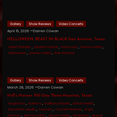
Gallery
Show Reviews
Video Concerts
April 15, 2026
Darren Cowan
HELLOWEEN, BEAST IN BLACK-San Antonio, Texas
aztec theater
,
beast in black
,
hard rock
,
heavy metal
,
helloween
,
power metal
,
San Antonio
Gallery
Show Reviews
Video Concerts
March 28, 2026
Darren Cowan
Hell’s Heroes VIII-Day Three-Houston, Texas
angel fury
,
bathory
,
bathory tribute
,
black metal
,
blood fire death
,
concert
,
concert festival
,
crypt
sermon
,
demon bitch
,
doom metal
,
enslaved
,
grand