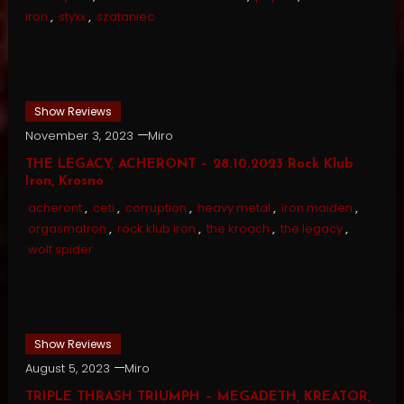
iron
,
styxx
,
szataniec
Show Reviews
November 3, 2023
Miro
THE LEGACY, ACHERONT – 28.10.2023 Rock Klub
Iron, Krosno
acheront
,
ceti
,
corruption
,
heavy metal
,
iron maiden
,
orgasmatron
,
rock klub iron
,
the kroach
,
the legacy
,
wolf spider
Show Reviews
August 5, 2023
Miro
TRIPLE THRASH TRIUMPH – MEGADETH, KREATOR,