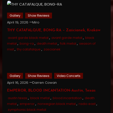
Gallery
Show Reviews
April 19, 2026
Miro
THY CATAFALQUE, BONG-RA – Zaścianek, Kraków
avant garde black metal
,
avant garde metal
,
black
metal
,
bong-ra
,
death metal
,
folk metal
,
season of
mist
,
thy catafalque
,
zascianek
Gallery
Show Reviews
Video Concerts
April 16, 2026
Darren Cowan
EMPEROR, BLOOD INCANTATION-Austin, Texas
austin texas
,
black metal
,
blood incantation
,
death
metal
,
emperor
,
norwegian black metal
,
radio east
,
symphonic black metal