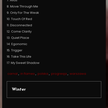
7. Alias
8. Move Through Me
9. Only For The Weak
10. Touch Of Red
11. Disconnected
12. Come Clarity
13. Quiet Place
14. Egonomic
15. Trigger
16. Take This Life
17. My Sweet Shadow
carnal
,
in flames
,
polska
,
progresja
,
warszawa
Winter