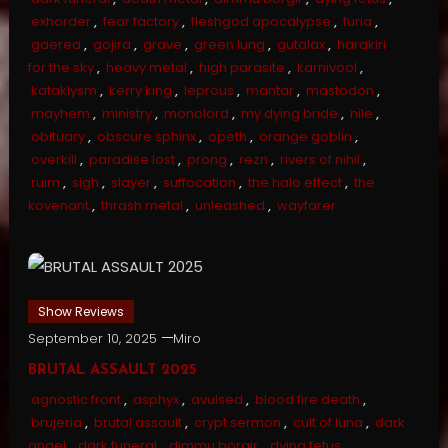
exhorder
,
fear factory
,
fleshgod apocalypse
,
furia
,
gaerea
,
gojira
,
grave
,
green lung
,
gutalax
,
harakiri
for the sky
,
heavy metal
,
high parasite
,
karnivool
,
kataklysm
,
kerry king
,
leprous
,
mantar
,
mastodon
,
mayhem
,
ministry
,
monolord
,
my dying bride
,
nile
,
obituary
,
obscure sphinx
,
opeth
,
orange goblin
,
overkill
,
paradise lost
,
prong
,
rezn
,
rivers of nihil
,
ruim
,
sigh
,
slayer
,
suffocation
,
the halo effect
,
the
kovenant
,
thrash metal
,
unleashed
,
wayfarer
Show Reviews
September 10, 2025
Miro
BRUTAL ASSAULT 2025
agnostic front
,
asphyx
,
avulsed
,
blood fire death
,
brujeria
,
brutal assault
,
crypt sermon
,
cult of luna
,
dark
angel
,
dark funeral
,
dimmu borgir
,
dying fetus
,