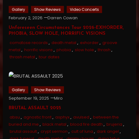
Gallery
Show Reviews
Video Concerts
February 2, 2026
Darren Cowan
Unforeseen Circumstances Tour 2026-EXHORDER,
PHOBIA, SLOW HOLE, HORRIFIC VISIONS
comatose records
,
death metal
,
exhorder
,
groove
metal
,
horrific visions
,
phobia
,
slow hole
,
thrash
,
thrash metal
,
tour dates
Gallery
Show Reviews
September 19, 2025
Miro
BRUTAL ASSAULT 2025
absu
,
agnostic front
,
asphyx
,
avulsed
,
between the
buried and me
,
black metal
,
blood fire death
,
brujeria
,
brutal assault
,
crypt sermon
,
cult of luna
,
dark angel
,
dark funeral
,
death metal
,
dimmu borgir
,
dying fetus
,