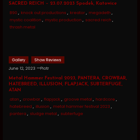
SACRED REICH – 23.07.2023 Spodek, Katowice
B90
,
knock out productions
,
kreator
,
megadeth
,
mystic coalition
,
mystic production
,
sacred reich
,
thrash metal
Gallery
Show Reviews
June 12, 2023
Piotr
Metal Hammer Festival 2023, PANTERA, CROWBAR,
HATEBREED, ILLUSION, FLAPJACK, SUBTERFUGE,
ATAN
atan
,
crowbar
,
flapjack
,
groove metal
,
hardcore
,
hatebreed
,
illusion
,
metal hammer festival 2023
,
pantera
,
sludge metal
,
subterfuge