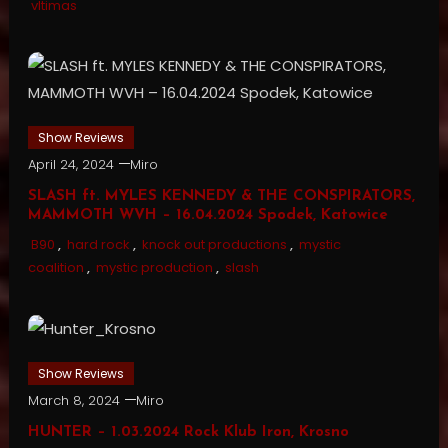
vltimas
Show Reviews
April 24, 2024
Miro
SLASH ft. MYLES KENNEDY & THE CONSPIRATORS,
MAMMOTH WVH – 16.04.2024 Spodek, Katowice
B90
,
hard rock
,
knock out productions
,
mystic
coalition
,
mystic production
,
slash
Show Reviews
March 8, 2024
Miro
HUNTER – 1.03.2024 Rock Klub Iron, Krosno