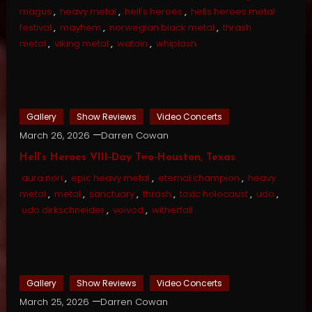
magus
,
heavy metal
,
hell's heroes
,
hells heroes metal
festival
,
mayhem
,
norwegian black metal
,
thrash
metal
,
viking metal
,
watain
,
whiplash
Gallery
Show Reviews
Video Concerts
March 26, 2026
Darren Cowan
Hell’s Heroes VIII-Day Two-Houston, Texas
aura nori
,
epic heavy metal
,
eternal champion
,
heavy
metal
,
metal
,
sanctuary
,
thrash
,
toxic holocaust
,
udo
,
udo dirkschneider
,
voivod
,
witherfall
Gallery
Show Reviews
Video Concerts
March 25, 2026
Darren Cowan