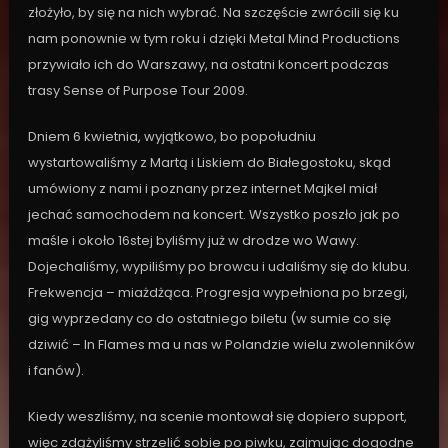
złożyło, by się na nich wybrać. Na szczęście zwrócili się ku
nam ponownie w tym roku i dzięki Metal Mind Productions
przywiało ich do Warszawy, na ostatni koncert podczas
trasy Sense of Purpose Tour 2009.
Dniem 6 kwietnia, wyjątkowo, bo popołudniu
wystartowaliśmy z Martą i Liskiem do Białegostoku, skąd
umówiony z nami i poznany przez internet Majkel miał
jechać samochodem na koncert. Wszystko poszło jak po
maśle i około 16stej byliśmy już w drodze wo Wawy.
Dojechaliśmy, wypiliśmy po browcu i udaliśmy się do klubu.
Frekwencja – miażdżąca. Progresja wypełniona po brzegi,
gig wyprzedany co do ostatniego biletu (w sumie co się
dziwić – In Flames ma u nas w Polandzie wielu zwolenników
i fanów).
Kiedy weszliśmy, na scenie montował się dopiero support,
więc zdążyliśmy strzelić sobie po piwku, zajmując dogodne