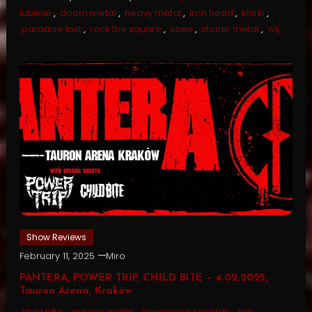
lublinie
,
doom metal
,
heavy metal
,
iron head
,
khirki
,
paradise lost
,
rock the square
,
soen
,
stoner metal
,
wij
Show Reviews
February 11, 2025
Miro
PANTERA, POWER TRIP, CHILD BITE – 4.02.2025,
Tauron Arena, Kraków
child bite
,
groove metal
,
housecore records
,
live