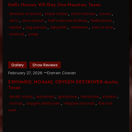
Hell’s Heroes VIII-Day One-Houston, Texas
3inches of blood
,
black metal
,
chris holmes
,
coven
,
doro
,
doro pesch
,
hell's heroes festival
,
hellbutcher
,
helstar
,
jag panzer
,
labyrinth
,
nifelheim
,
one of nine
,
warlock
,
wasp
Gallery
Show Reviews
February 27, 2026
Darren Cowan
EXHUMED, NO/MAS, OXYGEN DESTROYER-Austin,
Texas
death metal
,
exhumed
,
grindcore
,
hardcore
,
kreator
,
nomas
,
oxygen destroyer
,
relapse records
,
the lost
well