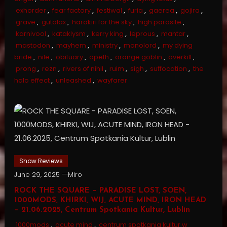
exhorder
,
fear factory
,
festiwal
,
furia
,
gaerea
,
gojira
,
grave
,
gutalax
,
harakiri for the sky
,
high parasite
,
karnivool
,
kataklysm
,
kerry king
,
leprous
,
mantar
,
mastodon
,
mayhem
,
ministry
,
monolord
,
my dying
bride
,
nile
,
obituary
,
opeth
,
orange goblin
,
overkill
,
prong
,
rezn
,
rivers of nihil
,
ruim
,
sigh
,
suffocation
,
the
halo effect
,
unleashed
,
wayfarer
Show Reviews
June 29, 2025
Miro
ROCK THE SQUARE – PARADISE LOST, SOEN,
1000MODS, KHIRKI, WIJ, ACUTE MIND, IRON HEAD
– 21.06.2025, Centrum Spotkania Kultur, Lublin
1000mods
,
acute mind
,
centrum spotkania kultur w