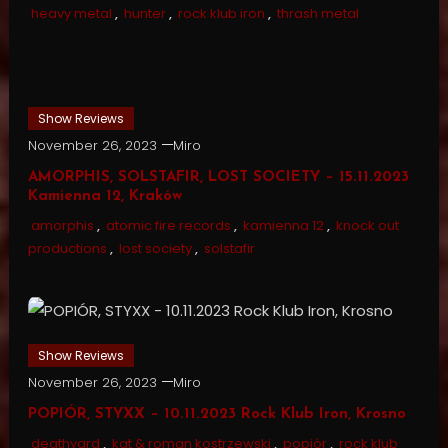
heavy metal
,
hunter
,
rock klub iron
,
thrash metal
Show Reviews
November 26, 2023
Miro
AMORPHIS, SOLSTAFIR, LOST SOCIETY – 15.11.2023
Kamienna 12, Kraków
amorphis
,
atomic fire records
,
kamienna 12
,
knock out
productions
,
lost society
,
solstafir
Show Reviews
November 26, 2023
Miro
POPIÓR, STYXX – 10.11.2023 Rock Klub Iron, Krosno
deathyard
,
kat & roman kostrzewski
,
popiór
,
rock klub