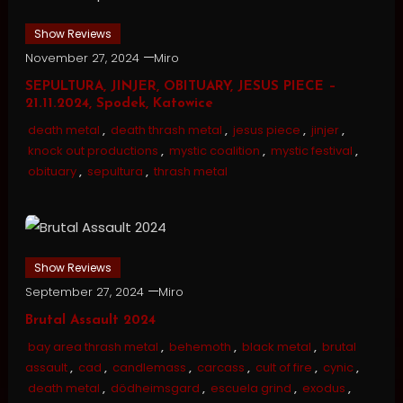
Show Reviews
November 27, 2024
Miro
SEPULTURA, JINJER, OBITUARY, JESUS PIECE –
21.11.2024, Spodek, Katowice
death metal
,
death thrash metal
,
jesus piece
,
jinjer
,
knock out productions
,
mystic coalition
,
mystic festival
,
obituary
,
sepultura
,
thrash metal
Show Reviews
September 27, 2024
Miro
Brutal Assault 2024
bay area thrash metal
,
behemoth
,
black metal
,
brutal
assault
,
cad
,
candlemass
,
carcass
,
cult of fire
,
cynic
,
death metal
,
dödheimsgard
,
escuela grind
,
exodus
,