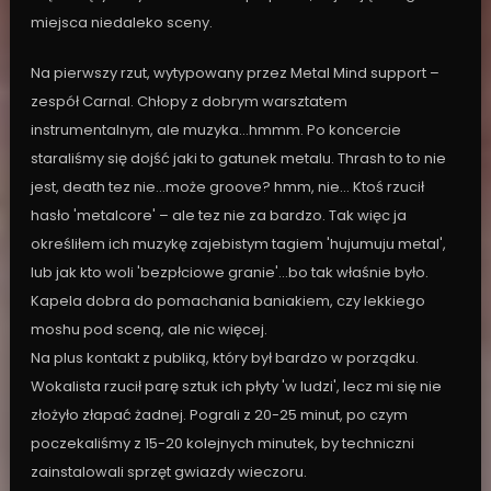
miejsca niedaleko sceny.
Na pierwszy rzut, wytypowany przez Metal Mind support –
zespół Carnal. Chłopy z dobrym warsztatem
instrumentalnym, ale muzyka…hmmm. Po koncercie
staraliśmy się dojść jaki to gatunek metalu. Thrash to to nie
jest, death tez nie…może groove? hmm, nie… Ktoś rzucił
hasło 'metalcore' – ale tez nie za bardzo. Tak więc ja
określiłem ich muzykę zajebistym tagiem 'hujumuju metal',
lub jak kto woli 'bezpłciowe granie'…bo tak właśnie było.
Kapela dobra do pomachania baniakiem, czy lekkiego
moshu pod sceną, ale nic więcej.
Na plus kontakt z publiką, który był bardzo w porządku.
Wokalista rzucił parę sztuk ich płyty 'w ludzi', lecz mi się nie
złożyło złapać żadnej. Pograli z 20-25 minut, po czym
poczekaliśmy z 15-20 kolejnych minutek, by techniczni
zainstalowali sprzęt gwiazdy wieczoru.