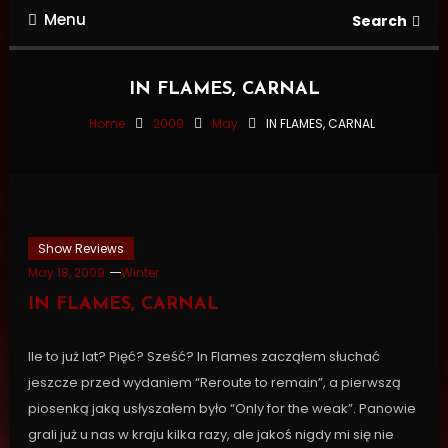
Menu
Search
IN FLAMES, CARNAL
Home
2009
May
IN FLAMES, CARNAL
Show Reviews
May 18, 2009
Winter
IN FLAMES, CARNAL
Ile to już lat? Pięć? Sześć? In Flames zacząłem słuchać
jeszcze przed wydaniem “Reroute to remain”, a pierwszą
piosenką jaką usłyszałem było “Only for the weak”. Panowie
grali już u nas w kraju kilka razy, ale jakoś nigdy mi się nie