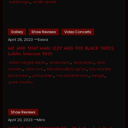
subterfuge
,
wrath opiate
Gallery
Show Reviews
Video Concerts
April 28, 2023
Sawa
ME AND THAT MAN, IZZY AND THE BLACK TREES,
Lublin, kwiecień 2023
adam nergal darski
,
americana
,
dark blues
,
dark
country
,
dark rock
,
fabryka kultury zgrzyt
,
izzy and the
black trees
,
john porter
,
me and that man
,
nergal
,
punk country
Show Reviews
April 20, 2023
Miro