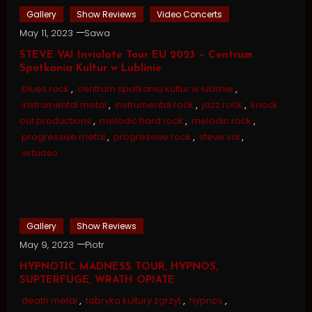
Gallery
Show Reviews
Video Concerts
May 11, 2023
Sawa
STEVE VAI Inviolate Tour EU 2023 – Centrum
Spotkania Kultur w Lublinie
blues rock
,
centrum spotkania kultur w lublinie
,
instrumental metal
,
instrumental rock
,
jazz rock
,
knock
out productions
,
melodic hard rock
,
melodic rock
,
progressive metal
,
progressive rock
,
steve vai
,
virtuoso
Gallery
Show Reviews
May 9, 2023
Piotr
HYPNOTIC MADNESS TOUR, HYPNOS,
SUPTERFUGE, WRATH OPIATE
death metal
,
fabryka kultury zgrzyt
,
hypnos
,