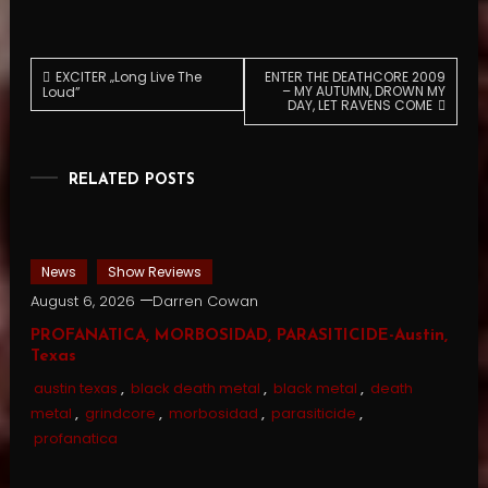
Post
EXCITER „Long Live The
ENTER THE DEATHCORE 2009
– MY AUTUMN, DROWN MY
Loud”
DAY, LET RAVENS COME
navigation
RELATED POSTS
News
Show Reviews
August 6, 2026
Darren Cowan
PROFANATICA, MORBOSIDAD, PARASITICIDE-Austin,
Texas
austin texas
,
black death metal
,
black metal
,
death
metal
,
grindcore
,
morbosidad
,
parasiticide
,
profanatica