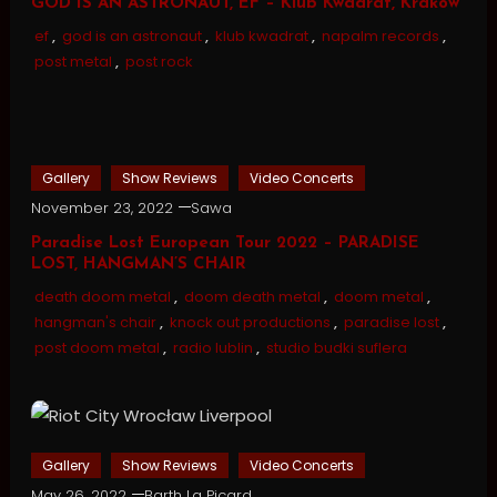
GOD IS AN ASTRONAUT, EF – Klub Kwadrat, Kraków
ef
,
god is an astronaut
,
klub kwadrat
,
napalm records
,
post metal
,
post rock
Gallery
Show Reviews
Video Concerts
November 23, 2022
Sawa
Paradise Lost European Tour 2022 – PARADISE
LOST, HANGMAN’S CHAIR
death doom metal
,
doom death metal
,
doom metal
,
hangman's chair
,
knock out productions
,
paradise lost
,
post doom metal
,
radio lublin
,
studio budki suflera
Gallery
Show Reviews
Video Concerts
May 26, 2022
Barth La Picard