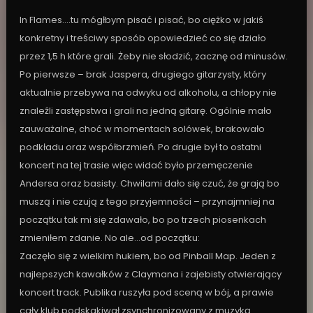
In Flames….tu mógłbym pisać i pisać, bo ciężko w jakiś
konkretny i treściwy sposób opowiedzieć co się działo
przez 1,5 h które grali. Żeby nie słodzić, zacznę od minusów.
Po pierwsze – brak Jaspera, drugiego gitarzysty, który
aktualnie przebywa na odwyku od alkoholu, a chłopy nie
znaleźli zastępstwa i grali na jedną gitarę. Ogólnie mało
zauważalne, choć w momentach solówek, brakowało
podkładu oraz współbrzmień. Po drugie był to ostatni
koncert na tej trasie więc widać było przemęczenie
Andersa oraz basisty. Chwilami dało się czuć, że grają bo
muszą i nie czują z tego przyjemności – przynajmniej na
początku tak mi się zdawało, bo po trzech piosenkach
zmieniłem zdanie. No ale…od początku:
Zaczęło się z wielkim hukiem, bo od Pinball Map. Jeden z
najlepszych kawałków z Claymana i zajebisty otwierający
koncert track. Publika ruszyła pod sceną w bój, a prawie
cały klub podskakiwał zsynchronizowany z muzyką.