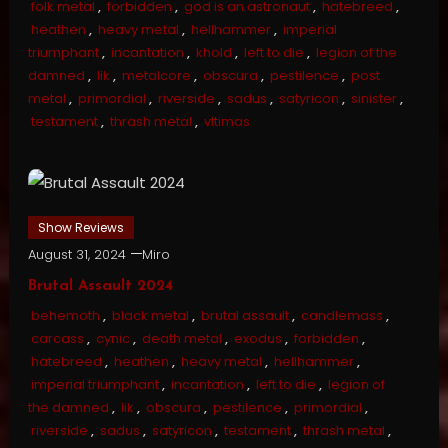
folk metal
,
forbidden
,
god is an astronaut
,
hatebreed
,
heathen
,
heavy metal
,
hellhammer
,
imperial
triumphant
,
incantation
,
khold
,
left to die
,
legion of the
damned
,
lik
,
metalcore
,
obscura
,
pestilence
,
post
metal
,
primordial
,
riverside
,
sadus
,
satyricon
,
sinister
,
testament
,
thrash metal
,
vltimas
Show Reviews
August 31, 2024
Miro
Brutal Assault 2024
behemoth
,
black metal
,
brutal assault
,
candlemass
,
carcass
,
cynic
,
death metal
,
exodus
,
forbidden
,
hatebreed
,
heathen
,
heavy metal
,
hellhammer
,
imperial triumphant
,
incantation
,
left to die
,
legion of
the damned
,
lik
,
obscura
,
pestilence
,
primordial
,
riverside
,
sadus
,
satyricon
,
testament
,
thrash metal
,