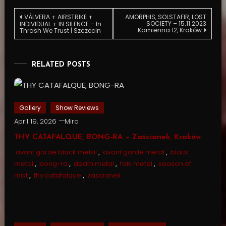
Post
VÁLVERA + AIRSTRIKE +
AMORPHIS, SOLSTAFIR, LOST
SOCIETY – 15.11.2023
INDIVIDUAL + IN SILENCE – In
Kamienna 12, Kraków
Thrash We Trust | Szczecin
navigation
RELATED POSTS
Gallery
Show Reviews
April 19, 2026
Miro
THY CATAFALQUE, BONG-RA – Zaścianek, Kraków
avant garde black metal
,
avant garde metal
,
black
metal
,
bong-ra
,
death metal
,
folk metal
,
season of
mist
,
thy catafalque
,
zascianek