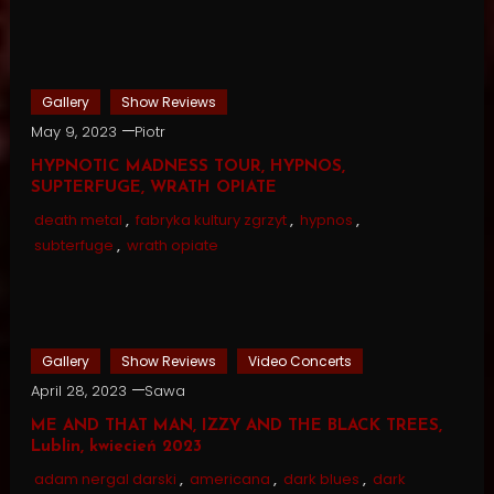
Gallery
Show Reviews
May 9, 2023
Piotr
HYPNOTIC MADNESS TOUR, HYPNOS,
SUPTERFUGE, WRATH OPIATE
death metal
,
fabryka kultury zgrzyt
,
hypnos
,
subterfuge
,
wrath opiate
Gallery
Show Reviews
Video Concerts
April 28, 2023
Sawa
ME AND THAT MAN, IZZY AND THE BLACK TREES,
Lublin, kwiecień 2023
adam nergal darski
,
americana
,
dark blues
,
dark