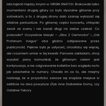
lata bębnił między innymi w VIRGIN SNATCH. Brakowało tylko
momentami drugiej gitary co było słyszalne głównie przy
solówkach, a to z drugiej strony dało szansę wykazać się
właśnie perkusiście. Po głównej części koncertu, chłopaki
zeszli ze sceny i nie kazali długi na siebie czekać. Co
poleciało? Oczywiście klasyki – „Głos Z Ciemności” i „Odi
Profanum Vulgus” oba głośno odśpiewane przez
publiczność. Pięknie było je usłyszeć, chciałoby się więcej,
ale rozumiem umiar w tej kwestii. Panowie zakładam, chcą
wysyłać jasny komunikat, że głównym celem jest
kontynuacja, a nie odgrzewanie kotletów bez względu na to
jak szlachetne to numery. Chwała im za to, ale miejmy
nadzieję, że w przyszłości zawsze się znajdzie miejsce w
setliście na dwa powyższe i/lub inne Diabelskie Domy, czy
Ostatnie Tabory.