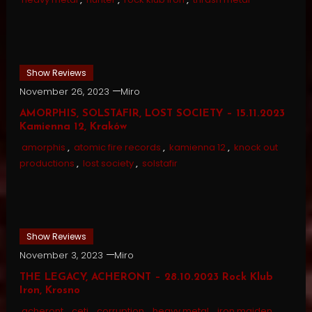
Show Reviews
November 26, 2023
Miro
AMORPHIS, SOLSTAFIR, LOST SOCIETY – 15.11.2023
Kamienna 12, Kraków
amorphis
,
atomic fire records
,
kamienna 12
,
knock out
productions
,
lost society
,
solstafir
Show Reviews
November 3, 2023
Miro
THE LEGACY, ACHERONT – 28.10.2023 Rock Klub
Iron, Krosno
acheront
,
ceti
,
corruption
,
heavy metal
,
iron maiden
,