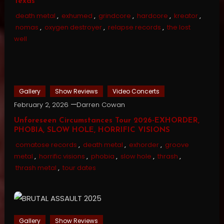
Texas
death metal
,
exhumed
,
grindcore
,
hardcore
,
kreator
,
nomas
,
oxygen destroyer
,
relapse records
,
the lost
well
Gallery
Show Reviews
Video Concerts
February 2, 2026
Darren Cowan
Unforeseen Circumstances Tour 2026-EXHORDER,
PHOBIA, SLOW HOLE, HORRIFIC VISIONS
comatose records
,
death metal
,
exhorder
,
groove
metal
,
horrific visions
,
phobia
,
slow hole
,
thrash
,
thrash metal
,
tour dates
Gallery
Show Reviews