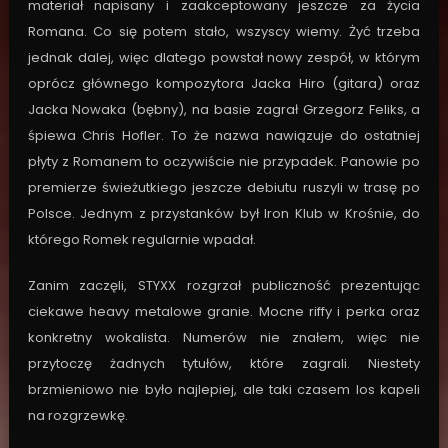
materiał napisany i zaakceptowany jeszcze za życia
Romana. Co się potem stało, wszyscy wiemy. Żyć trzeba
jednak dalej, więc dlatego powstał nowy zespół, w którym
oprócz głównego kompozytora Jacka Hiro (gitara) oraz
Jacka Nowaka (bębny), na basie zagrał Grzegorz Feliks, a
śpiewa Chris Hofler. To że nazwa nawiązuje do ostatniej
płyty z Romanem to oczywiście nie przypadek. Panowie po
premierze świeżutkiego jeszcze debiutu ruszyli w trasę po
Polsce. Jednym z przystanków był Iron Klub w Krośnie, do
którego Romek regularnie wpadał.
Zanim zaczęli, STYXX rozgrzał publiczność prezentując
ciekawe heavy metalowe granie. Mocne riffy i perka oraz
konkretny wokalista. Numerów nie znałem, więc nie
przytoczę żadnych tytułów, które zagrali. Niestety
brzmieniowo nie było najlepiej, ale taki czasem los kapeli
na rozgrzewkę.