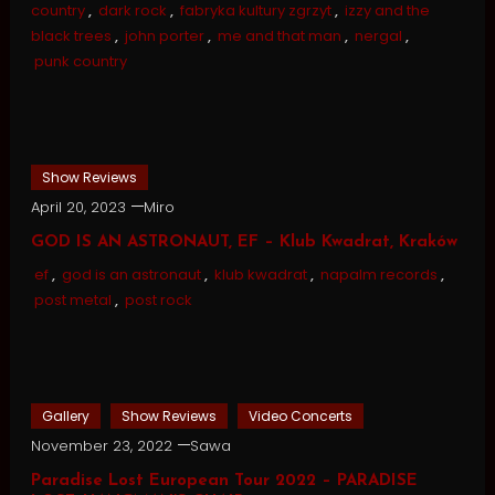
country
,
dark rock
,
fabryka kultury zgrzyt
,
izzy and the
black trees
,
john porter
,
me and that man
,
nergal
,
punk country
Show Reviews
April 20, 2023
Miro
GOD IS AN ASTRONAUT, EF – Klub Kwadrat, Kraków
ef
,
god is an astronaut
,
klub kwadrat
,
napalm records
,
post metal
,
post rock
Gallery
Show Reviews
Video Concerts
November 23, 2022
Sawa
Paradise Lost European Tour 2022 – PARADISE