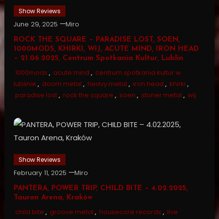
Show Reviews
June 29, 2025
Miro
ROCK THE SQUARE – PARADISE LOST, SOEN,
1000MODS, KHIRKI, WIJ, ACUTE MIND, IRON HEAD
– 21.06.2025, Centrum Spotkania Kultur, Lublin
1000mods
,
acute mind
,
centrum spotkania kultur w
lublinie
,
doom metal
,
heavy metal
,
iron head
,
khirki
,
paradise lost
,
rock the square
,
soen
,
stoner metal
,
wij
Show Reviews
February 11, 2025
Miro
PANTERA, POWER TRIP, CHILD BITE – 4.02.2025,
Tauron Arena, Kraków
child bite
,
groove metal
,
housecore records
,
live