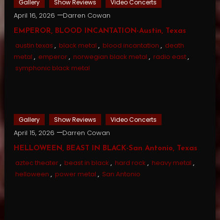
Gallery
Show Reviews
Video Concerts
April 16, 2026
Darren Cowan
EMPEROR, BLOOD INCANTATION-Austin, Texas
austin texas
,
black metal
,
blood incantation
,
death
metal
,
emperor
,
norwegian black metal
,
radio east
,
symphonic black metal
Gallery
Show Reviews
Video Concerts
April 15, 2026
Darren Cowan
HELLOWEEN, BEAST IN BLACK-San Antonio, Texas
aztec theater
,
beast in black
,
hard rock
,
heavy metal
,
helloween
,
power metal
,
San Antonio