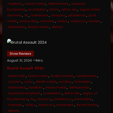
heathen
,
heavy metal
,
hellhammer
,
imperial
triumphant
,
incantation
,
khold
,
left to die
,
legion of the
damned
,
lik
,
metalcore
,
obscura
,
pestilence
,
post
metal
,
primordial
,
riverside
,
sadus
,
satyricon
,
sinister
,
testament
,
thrash metal
,
vltimas
Show Reviews
August 31, 2024
Miro
Brutal Assault 2024
behemoth
,
black metal
,
brutal assault
,
candlemass
,
carcass
,
cynic
,
death metal
,
exodus
,
forbidden
,
hatebreed
,
heathen
,
heavy metal
,
hellhammer
,
imperial triumphant
,
incantation
,
left to die
,
legion of
the damned
,
lik
,
obscura
,
pestilence
,
primordial
,
riverside
,
sadus
,
satyricon
,
testament
,
thrash metal
,
vltimas