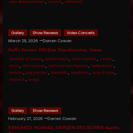
udo dirkschneider
,
voivod
,
witherfall
Gallery
Show Reviews
Video Concerts
March 25, 2026
Darren Cowan
Hell’s Heroes VIII-Day One-Houston, Texas
3inches of blood
,
black metal
,
chris holmes
,
coven
,
doro
,
doro pesch
,
hell's heroes festival
,
hellbutcher
,
helstar
,
jag panzer
,
labyrinth
,
nifelheim
,
one of nine
,
warlock
,
wasp
Gallery
Show Reviews
February 27, 2026
Darren Cowan
EXHUMED, NO/MAS, OXYGEN DESTROYER-Austin,