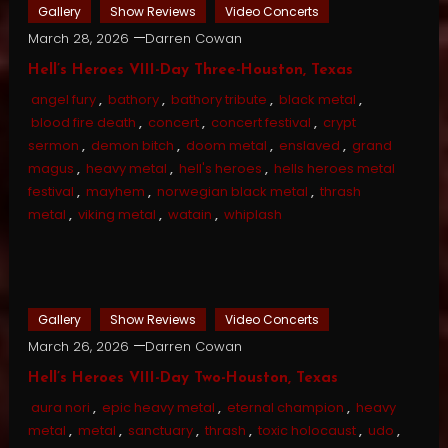
Gallery
Show Reviews
Video Concerts
March 28, 2026
Darren Cowan
Hell’s Heroes VIII-Day Three-Houston, Texas
angel fury
,
bathory
,
bathory tribute
,
black metal
,
blood fire death
,
concert
,
concert festival
,
crypt
sermon
,
demon bitch
,
doom metal
,
enslaved
,
grand
magus
,
heavy metal
,
hell's heroes
,
hells heroes metal
festival
,
mayhem
,
norwegian black metal
,
thrash
metal
,
viking metal
,
watain
,
whiplash
Gallery
Show Reviews
Video Concerts
March 26, 2026
Darren Cowan
Hell’s Heroes VIII-Day Two-Houston, Texas
aura nori
,
epic heavy metal
,
eternal champion
,
heavy
metal
,
metal
,
sanctuary
,
thrash
,
toxic holocaust
,
udo
,