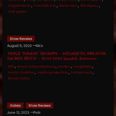
orgasmatron
,
rock klub iron
,
the kroach
,
the legacy
,
wolf spider
Show Reviews
August 5, 2023
Miro
TRIPLE THRASH TRIUMPH – MEGADETH, KREATOR,
SACRED REICH – 23.07.2023 Spodek, Katowice
B90
,
knock out productions
,
kreator
,
megadeth
,
mystic coalition
,
mystic production
,
sacred reich
,
thrash metal
Gallery
Show Reviews
June 12, 2023
Piotr