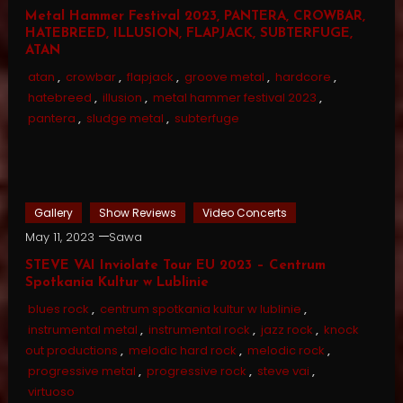
Metal Hammer Festival 2023, PANTERA, CROWBAR,
HATEBREED, ILLUSION, FLAPJACK, SUBTERFUGE,
ATAN
atan
,
crowbar
,
flapjack
,
groove metal
,
hardcore
,
hatebreed
,
illusion
,
metal hammer festival 2023
,
pantera
,
sludge metal
,
subterfuge
Gallery
Show Reviews
Video Concerts
May 11, 2023
Sawa
STEVE VAI Inviolate Tour EU 2023 – Centrum
Spotkania Kultur w Lublinie
blues rock
,
centrum spotkania kultur w lublinie
,
instrumental metal
,
instrumental rock
,
jazz rock
,
knock
out productions
,
melodic hard rock
,
melodic rock
,
progressive metal
,
progressive rock
,
steve vai
,
virtuoso