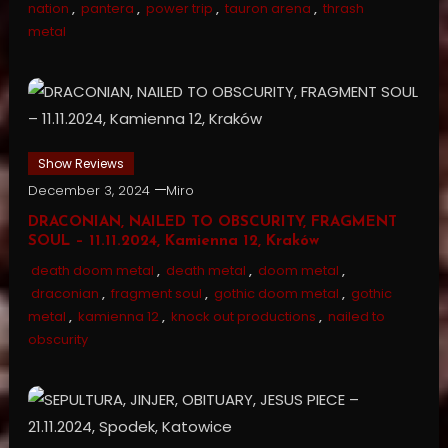
nation
,
pantera
,
power trip
,
tauron arena
,
thrash
metal
Show Reviews
December 3, 2024
Miro
DRACONIAN, NAILED TO OBSCURITY, FRAGMENT
SOUL – 11.11.2024, Kamienna 12, Kraków
death doom metal
,
death metal
,
doom metal
,
draconian
,
fragment soul
,
gothic doom metal
,
gothic
metal
,
kamienna 12
,
knock out productions
,
nailed to
obscurity