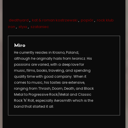
deathyard
,
kat & roman kostrzewski
,
popiór
,
rock klub
iron
,
styxx
,
szataniec
Miro
He currently resides in Krosno, Poland,
although he originally hails from Iwonicz. His
passions are varied, with a deep love for
music, films, books, traveling, and spending
quality time with good company. When it
comes to music, his tastes are extensive,
ranging from Thrash, Doom, Death, and Black
Metal to Progressive Rock/Metal and Classic
Rock 'N' Roll, especially Aerosmith which is the
band that started it all.