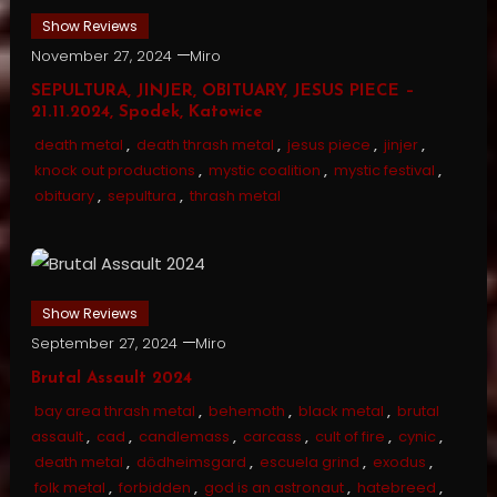
Show Reviews
November 27, 2024
Miro
SEPULTURA, JINJER, OBITUARY, JESUS PIECE –
21.11.2024, Spodek, Katowice
death metal
,
death thrash metal
,
jesus piece
,
jinjer
,
knock out productions
,
mystic coalition
,
mystic festival
,
obituary
,
sepultura
,
thrash metal
Show Reviews
September 27, 2024
Miro
Brutal Assault 2024
bay area thrash metal
,
behemoth
,
black metal
,
brutal
assault
,
cad
,
candlemass
,
carcass
,
cult of fire
,
cynic
,
death metal
,
dödheimsgard
,
escuela grind
,
exodus
,
folk metal
,
forbidden
,
god is an astronaut
,
hatebreed
,