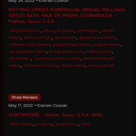
May 24, 2022
Darren Cowan
ROTTING CHRIST, BORKNAGAR, ABIGAIL WILLIAMS,
GHOST BATH, VALE OF PNATH, STORMRULER –
Haltom, Texas, U.S.A.
abigail williams
,
absu
,
arcturus
,
borknagar
,
death
metal
,
dimmu borgir
,
ghost bath
,
greek black metal
,
hellenic black metal
,
pagan black metal
,
pagan metal
,
progressive metal
,
progressive rock
,
rotting christ
,
stormruler
,
symphonic black metal
,
technical death
metal
,
the black moriah
,
viking metal
,
vlale of pnath
Show Reviews
May 17, 2022
Darren Cowan
GOATWHORE – Austin, Texas, U.S.A. 2022
black metal
,
brujeria
,
goatwhore
,
nola