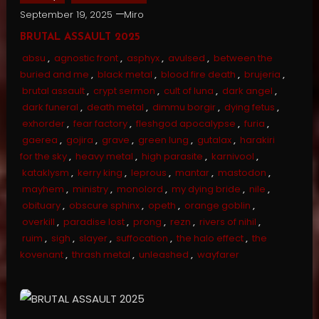
September 19, 2025
Miro
BRUTAL ASSAULT 2025
absu
,
agnostic front
,
asphyx
,
avulsed
,
between the
buried and me
,
black metal
,
blood fire death
,
brujeria
,
brutal assault
,
crypt sermon
,
cult of luna
,
dark angel
,
dark funeral
,
death metal
,
dimmu borgir
,
dying fetus
,
exhorder
,
fear factory
,
fleshgod apocalypse
,
furia
,
gaerea
,
gojira
,
grave
,
green lung
,
gutalax
,
harakiri
for the sky
,
heavy metal
,
high parasite
,
karnivool
,
kataklysm
,
kerry king
,
leprous
,
mantar
,
mastodon
,
mayhem
,
ministry
,
monolord
,
my dying bride
,
nile
,
obituary
,
obscure sphinx
,
opeth
,
orange goblin
,
overkill
,
paradise lost
,
prong
,
rezn
,
rivers of nihil
,
ruim
,
sigh
,
slayer
,
suffocation
,
the halo effect
,
the
kovenant
,
thrash metal
,
unleashed
,
wayfarer