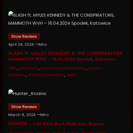
Show Reviews
April 24, 2024
Miro
SLASH ft. MYLES KENNEDY & THE CONSPIRATORS,
MAMMOTH WVH – 16.04.2024 Spodek, Katowice
B90
,
hard rock
,
knock out productions
,
mystic
coalition
,
mystic production
,
slash
Show Reviews
March 8, 2024
Miro
HUNTER – 1.03.2024 Rock Klub Iron, Krosno
heavy metal
,
hunter
,
rock klub iron
,
thrash metal