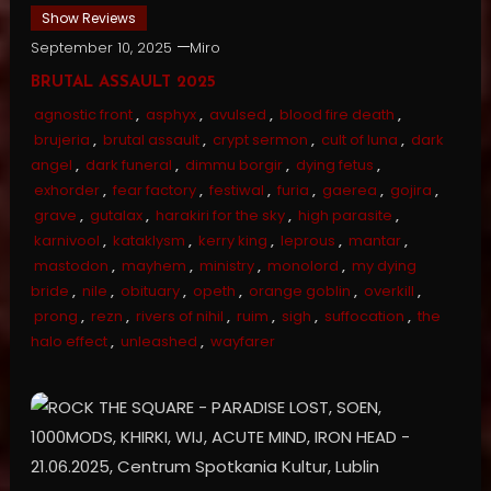
Show Reviews
September 10, 2025
Miro
BRUTAL ASSAULT 2025
agnostic front
,
asphyx
,
avulsed
,
blood fire death
,
brujeria
,
brutal assault
,
crypt sermon
,
cult of luna
,
dark
angel
,
dark funeral
,
dimmu borgir
,
dying fetus
,
exhorder
,
fear factory
,
festiwal
,
furia
,
gaerea
,
gojira
,
grave
,
gutalax
,
harakiri for the sky
,
high parasite
,
karnivool
,
kataklysm
,
kerry king
,
leprous
,
mantar
,
mastodon
,
mayhem
,
ministry
,
monolord
,
my dying
bride
,
nile
,
obituary
,
opeth
,
orange goblin
,
overkill
,
prong
,
rezn
,
rivers of nihil
,
ruim
,
sigh
,
suffocation
,
the
halo effect
,
unleashed
,
wayfarer