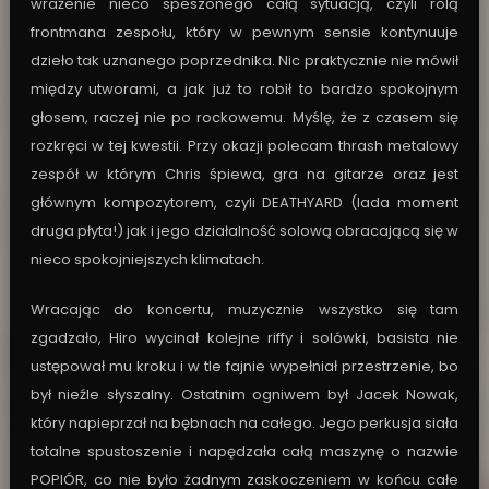
wrażenie nieco speszonego całą sytuacją, czyli rolą
frontmana zespołu, który w pewnym sensie kontynuuje
dzieło tak uznanego poprzednika. Nic praktycznie nie mówił
między utworami, a jak już to robił to bardzo spokojnym
głosem, raczej nie po rockowemu. Myślę, że z czasem się
rozkręci w tej kwestii. Przy okazji polecam thrash metalowy
zespół w którym Chris śpiewa, gra na gitarze oraz jest
głównym kompozytorem, czyli DEATHYARD (lada moment
druga płyta!) jak i jego działalność solową obracającą się w
nieco spokojniejszych klimatach.
Wracając do koncertu, muzycznie wszystko się tam
zgadzało, Hiro wycinał kolejne riffy i solówki, basista nie
ustępował mu kroku i w tle fajnie wypełniał przestrzenie, bo
był nieźle słyszalny. Ostatnim ogniwem był Jacek Nowak,
który napieprzał na bębnach na całego. Jego perkusja siała
totalne spustoszenie i napędzała całą maszynę o nazwie
POPIÓR, co nie było żadnym zaskoczeniem w końcu całe