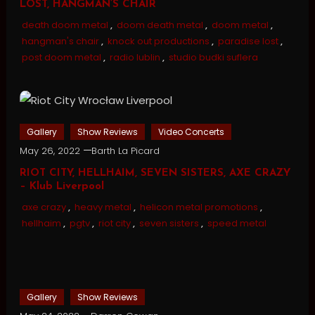
LOST, HANGMAN’S CHAIR
death doom metal
,
doom death metal
,
doom metal
,
hangman's chair
,
knock out productions
,
paradise lost
,
post doom metal
,
radio lublin
,
studio budki suflera
Gallery
Show Reviews
Video Concerts
May 26, 2022
Barth La Picard
RIOT CITY, HELLHAIM, SEVEN SISTERS, AXE CRAZY
– Klub Liverpool
axe crazy
,
heavy metal
,
helicon metal promotions
,
hellhaim
,
pgtv
,
riot city
,
seven sisters
,
speed metal
Gallery
Show Reviews