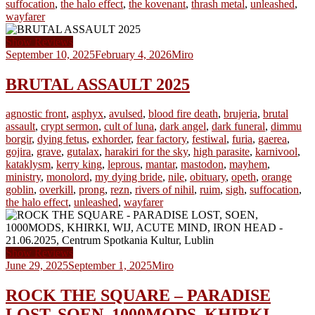
suffocation
,
the halo effect
,
the kovenant
,
thrash metal
,
unleashed
,
wayfarer
Show Reviews
September 10, 2025
February 4, 2026
Miro
BRUTAL ASSAULT 2025
agnostic front
,
asphyx
,
avulsed
,
blood fire death
,
brujeria
,
brutal
assault
,
crypt sermon
,
cult of luna
,
dark angel
,
dark funeral
,
dimmu
borgir
,
dying fetus
,
exhorder
,
fear factory
,
festiwal
,
furia
,
gaerea
,
gojira
,
grave
,
gutalax
,
harakiri for the sky
,
high parasite
,
karnivool
,
kataklysm
,
kerry king
,
leprous
,
mantar
,
mastodon
,
mayhem
,
ministry
,
monolord
,
my dying bride
,
nile
,
obituary
,
opeth
,
orange
goblin
,
overkill
,
prong
,
rezn
,
rivers of nihil
,
ruim
,
sigh
,
suffocation
,
the halo effect
,
unleashed
,
wayfarer
Show Reviews
June 29, 2025
September 1, 2025
Miro
ROCK THE SQUARE – PARADISE
LOST, SOEN, 1000MODS, KHIRKI,