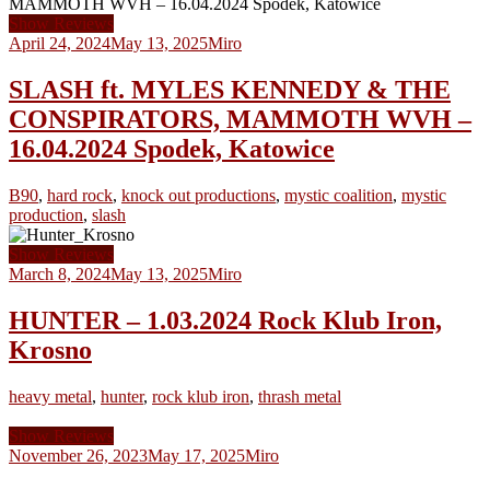
Show Reviews
April 24, 2024
May 13, 2025
Miro
SLASH ft. MYLES KENNEDY & THE
CONSPIRATORS, MAMMOTH WVH –
16.04.2024 Spodek, Katowice
B90
,
hard rock
,
knock out productions
,
mystic coalition
,
mystic
production
,
slash
Show Reviews
March 8, 2024
May 13, 2025
Miro
HUNTER – 1.03.2024 Rock Klub Iron,
Krosno
heavy metal
,
hunter
,
rock klub iron
,
thrash metal
Show Reviews
November 26, 2023
May 17, 2025
Miro