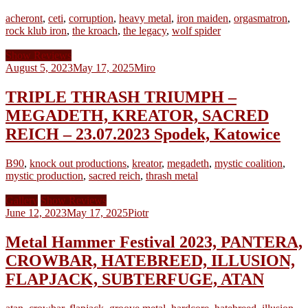
acheront
,
ceti
,
corruption
,
heavy metal
,
iron maiden
,
orgasmatron
,
rock klub iron
,
the kroach
,
the legacy
,
wolf spider
Show Reviews
August 5, 2023
May 17, 2025
Miro
TRIPLE THRASH TRIUMPH –
MEGADETH, KREATOR, SACRED
REICH – 23.07.2023 Spodek, Katowice
B90
,
knock out productions
,
kreator
,
megadeth
,
mystic coalition
,
mystic production
,
sacred reich
,
thrash metal
Gallery
Show Reviews
June 12, 2023
May 17, 2025
Piotr
Metal Hammer Festival 2023, PANTERA,
CROWBAR, HATEBREED, ILLUSION,
FLAPJACK, SUBTERFUGE, ATAN