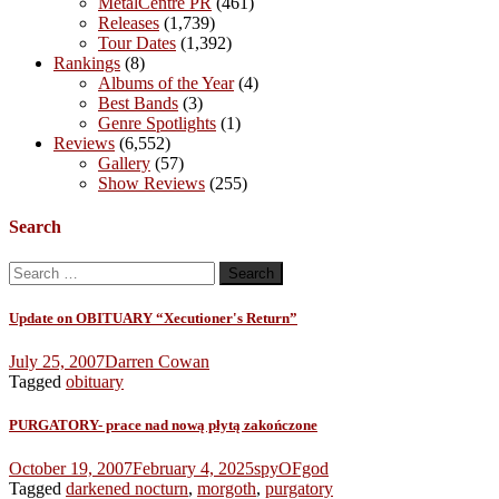
MetalCentre PR
(461)
Releases
(1,739)
Tour Dates
(1,392)
Rankings
(8)
Albums of the Year
(4)
Best Bands
(3)
Genre Spotlights
(1)
Reviews
(6,552)
Gallery
(57)
Show Reviews
(255)
Search
Search
for:
Update on OBITUARY “Xecutioner's Return”
July 25, 2007
Darren Cowan
Tagged
obituary
PURGATORY- prace nad nową płytą zakończone
October 19, 2007
February 4, 2025
spyOFgod
Tagged
darkened nocturn
,
morgoth
,
purgatory