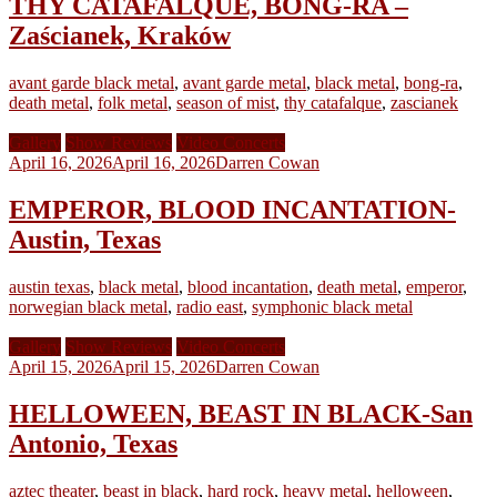
THY CATAFALQUE, BONG-RA –
Zaścianek, Kraków
avant garde black metal
,
avant garde metal
,
black metal
,
bong-ra
,
death metal
,
folk metal
,
season of mist
,
thy catafalque
,
zascianek
Gallery
Show Reviews
Video Concerts
April 16, 2026
April 16, 2026
Darren Cowan
EMPEROR, BLOOD INCANTATION-
Austin, Texas
austin texas
,
black metal
,
blood incantation
,
death metal
,
emperor
,
norwegian black metal
,
radio east
,
symphonic black metal
Gallery
Show Reviews
Video Concerts
April 15, 2026
April 15, 2026
Darren Cowan
HELLOWEEN, BEAST IN BLACK-San
Antonio, Texas
aztec theater
,
beast in black
,
hard rock
,
heavy metal
,
helloween
,