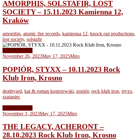
AMORPHIS, SOLSTAFIR, LOST
SOCIETY – 15.11.2023 Kamienna 12,
Kraków
amorphis
,
atomic fire records
,
kamienna 12
,
knock out productions
,
lost society
,
solstafir
Show Reviews
November 26, 2023
May 17, 2025
Miro
POPIÓR, STYXX – 10.11.2023 Rock
Klub Iron, Krosno
deathyard
,
kat & roman kostrzewski
,
popiór
,
rock klub iron
,
styxx
,
szataniec
Show Reviews
November 3, 2023
May 17, 2025
Miro
THE LEGACY, ACHERONT –
28.10.2023 Rock Klub Iron, Krosno