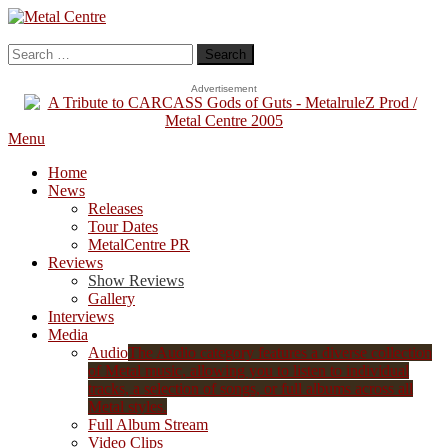
Skip
To
Metal Centre
Mailorder & Webzine
Content
Search
for:
Advertisement
Menu
Home
News
Releases
Tour Dates
MetalCentre PR
Reviews
Show Reviews
Gallery
Interviews
Media
Audio
The Audio category features a diverse collection
of Metal music, allowing you to listen to individual
tracks, a selection of songs, or full albums across all
Metal styles.
Full Album Stream
Video Clips