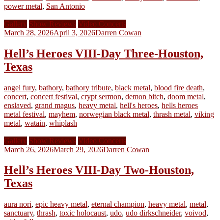
power metal
,
San Antonio
Gallery
Show Reviews
Video Concerts
March 28, 2026
April 3, 2026
Darren Cowan
Hell’s Heroes VIII-Day Three-Houston,
Texas
angel fury
,
bathory
,
bathory tribute
,
black metal
,
blood fire death
,
concert
,
concert festival
,
crypt sermon
,
demon bitch
,
doom metal
,
enslaved
,
grand magus
,
heavy metal
,
hell's heroes
,
hells heroes
metal festival
,
mayhem
,
norwegian black metal
,
thrash metal
,
viking
metal
,
watain
,
whiplash
Gallery
Show Reviews
Video Concerts
March 26, 2026
March 29, 2026
Darren Cowan
Hell’s Heroes VIII-Day Two-Houston,
Texas
aura nori
,
epic heavy metal
,
eternal champion
,
heavy metal
,
metal
,
sanctuary
,
thrash
,
toxic holocaust
,
udo
,
udo dirkschneider
,
voivod
,