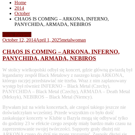
Home
2014
October
CHAOS IS COMING – ARKONA, INFERNO,
PANYCHIDA, ARMADA, NEBIROS
Show Reviews
October 12, 2014
April 1, 2025
metalwoman
CHAOS IS COMING – ARKONA, INFERNO,
PANYCHIDA, ARMADA, NEBIROS
W stolicy wielkopolski odbył się koncert, gdzie główną gwiazdą był
legandarny zespół Black Metalowy z naszego kraju ARKONA,
którego raczjej przedstawiać nie trzeba. Wraz z nim zaplanowany
występ był również INFERNO – Black Metal (Czechy),
PANYCHIDA – Black Metal (Czechy), ARMADA – Death Metal
(Meksyk), NEBIROS – Black Metal (Niemcy).
Bywałam już na wielu koncertach, ale czegoś takiego jeszcze nie
doświadczyłam wcześniej. Przede wszystkim co było dość
zaskakujące koncerty w Klubie u Bazyla mogą się odbywać tylko
do godziny 23 w efekcie czego zespoły miały bardzo mało czasu na
zaprezentowanie swojej twórczości. Supporty grały dłużej niż
ARKONA czego do dziś nie mogę zrozumieć. Zespoły dłużej się