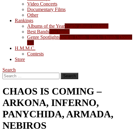
Video Concerts
Documentary Films
Other
Rankings
Albums of the Year
Yearly album rankings
Best Bands
Top bands
Genre Spotlights
Best in Death, Black, Thrash, Doom,
etc.
H.M.M.C.
Contests
Store
Search
Search
for:
CHAOS IS COMING –
ARKONA, INFERNO,
PANYCHIDA, ARMADA,
NEBIROS