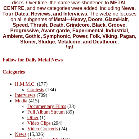
discs. Over time, the name was shortened to
METAL
CENTRE
, and new categories were added, including
News,
Tour Dates, Reviews, and Interviews.
The webzine focuses
on all subgenres of
Metal—Heavy, Doom, Glam/Hair,
Speed, Thrash, Death, Grindcore, Black, Groove,
Progressive, Avant-garde, Experimental, Industrial,
Ambient, Gothic, Symphonic, Power, Folk, Viking, Pagan,
Stoner, Sludge, Metalcore, and Deathcore.
\m/
Follow for Daily Metal News
Categories
H.M.M.C.
(177)
Contests
(134)
Interviews
(709)
Media
(415)
Documentary Films
(33)
Full Album Stream
(89)
Other
(1)
Video Clips
(294)
Video Concerts
(24)
News
(15,326)