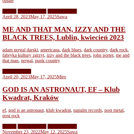
opiate
Gallery
Show Reviews
Video Concerts
April 28, 2023
May 17, 2025
Sawa
ME AND THAT MAN, IZZY AND THE
BLACK TREES, Lublin, kwiecień 2023
adam nergal darski
,
americana
,
dark blues
,
dark country
,
dark rock
,
fabryka kultury zgrzyt
,
izzy and the black trees
,
john porter
,
me and
that man
,
nergal
,
punk country
Show Reviews
April 20, 2023
May 17, 2025
Miro
GOD IS AN ASTRONAUT, EF – Klub
Kwadrat, Kraków
ef
,
god is an astronaut
,
klub kwadrat
,
napalm records
,
post metal
,
post rock
Gallery
Show Reviews
Video Concerts
November 23, 2022
May 12, 2025
Sawa