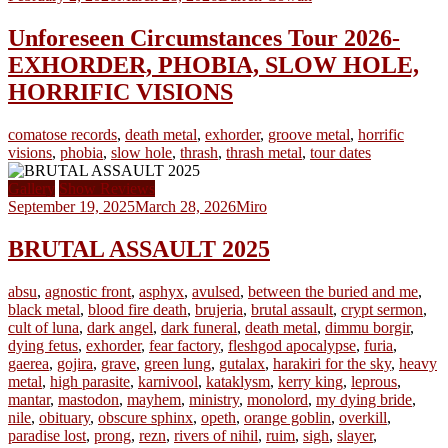
Unforeseen Circumstances Tour 2026-
EXHORDER, PHOBIA, SLOW HOLE,
HORRIFIC VISIONS
comatose records
,
death metal
,
exhorder
,
groove metal
,
horrific
visions
,
phobia
,
slow hole
,
thrash
,
thrash metal
,
tour dates
Gallery
Show Reviews
September 19, 2025
March 28, 2026
Miro
BRUTAL ASSAULT 2025
absu
,
agnostic front
,
asphyx
,
avulsed
,
between the buried and me
,
black metal
,
blood fire death
,
brujeria
,
brutal assault
,
crypt sermon
,
cult of luna
,
dark angel
,
dark funeral
,
death metal
,
dimmu borgir
,
dying fetus
,
exhorder
,
fear factory
,
fleshgod apocalypse
,
furia
,
gaerea
,
gojira
,
grave
,
green lung
,
gutalax
,
harakiri for the sky
,
heavy
metal
,
high parasite
,
karnivool
,
kataklysm
,
kerry king
,
leprous
,
mantar
,
mastodon
,
mayhem
,
ministry
,
monolord
,
my dying bride
,
nile
,
obituary
,
obscure sphinx
,
opeth
,
orange goblin
,
overkill
,
paradise lost
,
prong
,
rezn
,
rivers of nihil
,
ruim
,
sigh
,
slayer
,