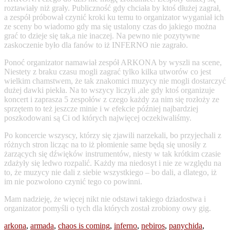
roztawiały niż grały. Publiczność gdy chciała by ktoś dłużej zagrał,
a zespół próbował czynić kroki ku temu to organizator wyganiał ich
ze sceny bo wiadomo gdy ma się ustalony czas do jakiego można
grać to dzieje się tak,a nie inaczej. Na pewno nie pozytywne
zaskoczenie było dla fanów to iż INFERNO nie zagrało.
Ponoć organizator namawiał zespół ARKONA by wyszli na scene,
Niestety z braku czasu mogli zagrać tylko kilka utworów co jest
wielkim chamstwem, że tak znakomici muzycy nie mogli dostarczyć
dużej dawki piekła. Na to wszycy liczyli ,ale gdy ktoś organizuje
koncert i zaprasza 5 zespołów z czego każdy za nim się rozłoży ze
sprzętem to też jeszcze minie i w efekcie później najbardziej
poszkodowani są Ci od których najwięcej oczekiwaliśmy.
Po koncercie wszyscy, którzy się zjawili narzekali, bo przyjechali z
różnych stron licząc na to iż płomienie same będą się unosiły z
żarzących się dźwięków instrumentów, niesty w tak krótkim czasie
zdażyły się ledwo rozpalić. Każdy ma niedosyt i nie ze względu na
to, że muzycy nie dali z siebie wszystkiego – bo dali, a dlatego, iż
im nie pozwolono czynić tego co powinni.
Mam nadzieję, że więcej nikt nie odstawi takiego dziadostwa i
organizator pomyśli o tych dla których został zrobiony owy gig.
arkona
,
armada
,
chaos is coming
,
inferno
,
nebiros
,
panychida
,