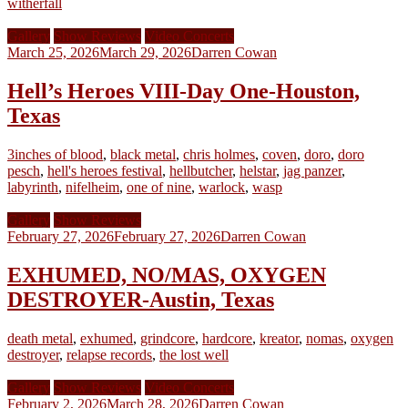
witherfall
Gallery
Show Reviews
Video Concerts
March 25, 2026
March 29, 2026
Darren Cowan
Hell’s Heroes VIII-Day One-Houston,
Texas
3inches of blood
,
black metal
,
chris holmes
,
coven
,
doro
,
doro
pesch
,
hell's heroes festival
,
hellbutcher
,
helstar
,
jag panzer
,
labyrinth
,
nifelheim
,
one of nine
,
warlock
,
wasp
Gallery
Show Reviews
February 27, 2026
February 27, 2026
Darren Cowan
EXHUMED, NO/MAS, OXYGEN
DESTROYER-Austin, Texas
death metal
,
exhumed
,
grindcore
,
hardcore
,
kreator
,
nomas
,
oxygen
destroyer
,
relapse records
,
the lost well
Gallery
Show Reviews
Video Concerts
February 2, 2026
March 28, 2026
Darren Cowan