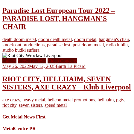
Paradise Lost European Tour 2022 –
PARADISE LOST, HANGMAN’S
CHAIR
death doom metal
,
doom death metal
,
doom metal
,
hangman's chair
,
knock out productions
,
paradise lost
,
post doom metal
,
radio lublin
,
studio budki suflera
Gallery
Show Reviews
Video Concerts
May 26, 2022
May 12, 2025
Barth La Picard
RIOT CITY, HELLHAIM, SEVEN
SISTERS, AXE CRAZY – Klub Liverpool
axe crazy
,
heavy metal
,
helicon metal promotions
,
hellhaim
,
pgtv
,
riot city
,
seven sisters
,
speed metal
Get Metal News First
MetalCentre PR