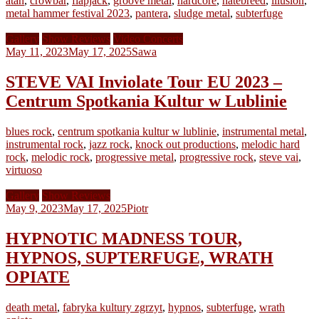
atan
,
crowbar
,
flapjack
,
groove metal
,
hardcore
,
hatebreed
,
illusion
,
metal hammer festival 2023
,
pantera
,
sludge metal
,
subterfuge
Gallery
Show Reviews
Video Concerts
May 11, 2023
May 17, 2025
Sawa
STEVE VAI Inviolate Tour EU 2023 –
Centrum Spotkania Kultur w Lublinie
blues rock
,
centrum spotkania kultur w lublinie
,
instrumental metal
,
instrumental rock
,
jazz rock
,
knock out productions
,
melodic hard
rock
,
melodic rock
,
progressive metal
,
progressive rock
,
steve vai
,
virtuoso
Gallery
Show Reviews
May 9, 2023
May 17, 2025
Piotr
HYPNOTIC MADNESS TOUR,
HYPNOS, SUPTERFUGE, WRATH
OPIATE
death metal
,
fabryka kultury zgrzyt
,
hypnos
,
subterfuge
,
wrath