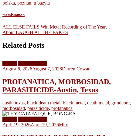
polska
,
poznan
,
u bazyla
metalwoman
Post
ALL ELSE FAILS Win Metal Recording of The Year…
About LAUGH AT THE FAKES
navigation
Related Posts
Gallery
Show Reviews
August 6, 2026
August 7, 2026
Darren Cowan
PROFANATICA, MORBOSIDAD,
PARASITICIDE-Austin, Texas
austin texas
,
black death metal
,
black metal
,
death metal
,
grindcore
,
morbosidad
,
parasiticide
,
profanatica
Gallery
Show Reviews
April 19, 2026
April 19, 2026
Miro