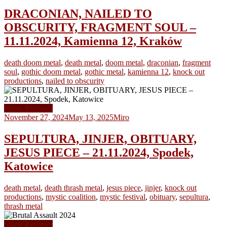
DRACONIAN, NAILED TO
OBSCURITY, FRAGMENT SOUL –
11.11.2024, Kamienna 12, Kraków
death doom metal
,
death metal
,
doom metal
,
draconian
,
fragment
soul
,
gothic doom metal
,
gothic metal
,
kamienna 12
,
knock out
productions
,
nailed to obscurity
Show Reviews
November 27, 2024
May 13, 2025
Miro
SEPULTURA, JINJER, OBITUARY,
JESUS PIECE – 21.11.2024, Spodek,
Katowice
death metal
,
death thrash metal
,
jesus piece
,
jinjer
,
knock out
productions
,
mystic coalition
,
mystic festival
,
obituary
,
sepultura
,
thrash metal
Show Reviews