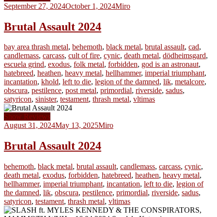
September 27, 2024
October 1, 2024
Miro
Brutal Assault 2024
bay area thrash metal
,
behemoth
,
black metal
,
brutal assault
,
cad
,
candlemass
,
carcass
,
cult of fire
,
cynic
,
death metal
,
dödheimsgard
,
escuela grind
,
exodus
,
folk metal
,
forbidden
,
god is an astronaut
,
hatebreed
,
heathen
,
heavy metal
,
hellhammer
,
imperial triumphant
,
incantation
,
khold
,
left to die
,
legion of the damned
,
lik
,
metalcore
,
obscura
,
pestilence
,
post metal
,
primordial
,
riverside
,
sadus
,
satyricon
,
sinister
,
testament
,
thrash metal
,
vltimas
Show Reviews
August 31, 2024
May 13, 2025
Miro
Brutal Assault 2024
behemoth
,
black metal
,
brutal assault
,
candlemass
,
carcass
,
cynic
,
death metal
,
exodus
,
forbidden
,
hatebreed
,
heathen
,
heavy metal
,
hellhammer
,
imperial triumphant
,
incantation
,
left to die
,
legion of
the damned
,
lik
,
obscura
,
pestilence
,
primordial
,
riverside
,
sadus
,
satyricon
,
testament
,
thrash metal
,
vltimas