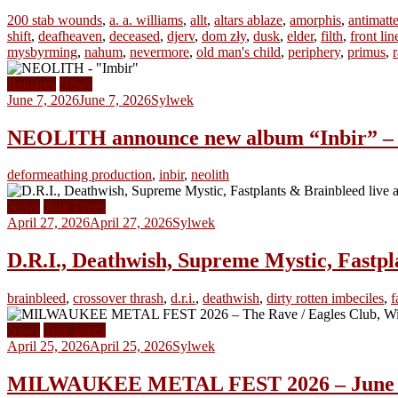
200 stab wounds
,
a. a. williams
,
allt
,
altars ablaze
,
amorphis
,
antimatte
shift
,
deafheaven
,
deceased
,
djerv
,
dom zły
,
dusk
,
elder
,
filth
,
front li
mysbyrming
,
nahum
,
nevermore
,
old man's child
,
periphery
,
primus
,
Releases
News
June 7, 2026
June 7, 2026
Sylwek
NEOLITH announce new album “Inbir” – re
deformeathing production
,
inbir
,
neolith
News
Tour Dates
April 27, 2026
April 27, 2026
Sylwek
D.R.I., Deathwish, Supreme Mystic, Fastpl
brainbleed
,
crossover thrash
,
d.r.i.
,
deathwish
,
dirty rotten imbeciles
,
f
News
Tour Dates
April 25, 2026
April 25, 2026
Sylwek
MILWAUKEE METAL FEST 2026 – June 4–7,