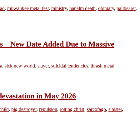
ead
,
milwaukee metal fest
,
ministry
,
napalm death
,
obituary
,
pallbearer
,
s – New Date Added Due to Massive
a
,
sick new world
,
slayer
,
suicidal tendencies
,
thrash metal
evastation in May 2026
child
,
pig destroyer
,
repulsion
,
rotting christ
,
sarcofago
,
sinister
,