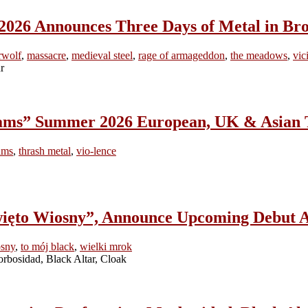
Announces Three Days of Metal in Bro
rwolf
,
massacre
,
medieval steel
,
rage of armageddon
,
the meadows
,
vic
ams” Summer 2026 European, UK & Asian 
ams
,
thrash metal
,
vio-lence
to Wiosny”, Announce Upcoming Debut A
osny
,
to mój black
,
wielki mrok