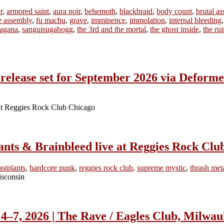
r
,
armored saint
,
aura noir
,
behemoth
,
blackbraid
,
body count
,
brutal as
ne assembly
,
fu machu
,
grave
,
imminence
,
immolation
,
internal bleeding
ragana
,
sanguisugabogg
,
the 3rd and the mortal
,
the ghost inside
,
the ru
lease set for September 2026 via Deforme
ants & Brainbleed live at Reggies Rock Clu
astplants
,
hardcore punk
,
reggies rock club
,
supreme mystic
,
thrash met
 2026 | The Rave / Eagles Club, Milwauk