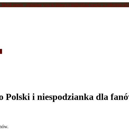
Metal music, allowing you to listen to individual tracks, a selection of s
c.
olski i niespodzianka dla fanó
anów.