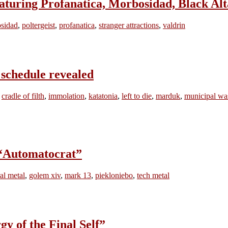
ring Profanatica, Morbosidad, Black Alt
sidad
,
poltergeist
,
profanatica
,
stranger attractions
,
valdrin
chedule revealed
,
cradle of filth
,
immolation
,
katatonia
,
left to die
,
marduk
,
municipal wa
“Automatocrat”
al metal
,
golem xiv
,
mark 13
,
piekloniebo
,
tech metal
 of the Final Self”