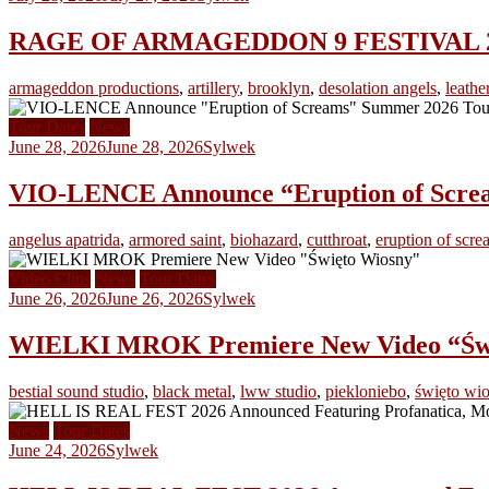
RAGE OF ARMAGEDDON 9 FESTIVAL 2026 
armageddon productions
,
artillery
,
brooklyn
,
desolation angels
,
leathe
Tour Dates
News
June 28, 2026
June 28, 2026
Sylwek
VIO-LENCE Announce “Eruption of Scre
angelus apatrida
,
armored saint
,
biohazard
,
cutthroat
,
eruption of scre
Video Clips
News
Tour Dates
June 26, 2026
June 26, 2026
Sylwek
WIELKI MROK Premiere New Video “Świę
bestial sound studio
,
black metal
,
lww studio
,
piekloniebo
,
święto wi
News
Tour Dates
June 24, 2026
Sylwek