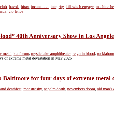
 club
,
havok
,
hirax
,
incantation
,
integrity
,
killswitch engage
,
machine h
uada
,
vio-lence
ood” 40th Anniversary Show in Los Angele
y metal
,
kia forum
,
mystic lake amphitheater
,
reign in blood
,
rocklahom
imore for four days of extreme metal d
and deathfest
,
monstrosity
,
napalm death
,
novembers doom
,
old man's 