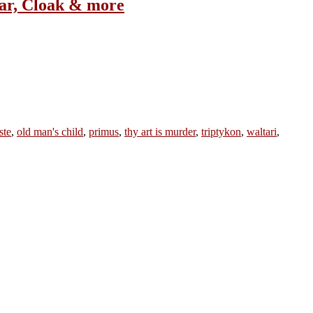
ar, Cloak & more
ste
,
old man's child
,
primus
,
thy art is murder
,
triptykon
,
waltari
,