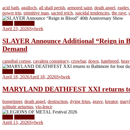
acid bath
,
agalloch
,
all shall perish
,
armored saint
,
death angel
,
eagles
power trip
,
primitive man
,
sacred reich
,
suicidal tendencies
,
the rave
,
News
Tour Dates
April 23, 2026
Sylwek
SLAYER Announce Additional “Reign in Bl
Demand
cannibal corpse
,
cavalera conspiracy
,
crowbar
,
down
,
hatebreed
,
heav
News
Tour Dates
April 18, 2026
April 18, 2026
Sylwek
MARYLAND DEATHFEST XXI returns to Balt
bongripper
,
death angel
,
destruction
,
dying fetus
,
grave
,
kreator
,
maryl
solitude aeturnus
,
vio-lence
News
Tour Dates
April 13, 2026
Sylwek