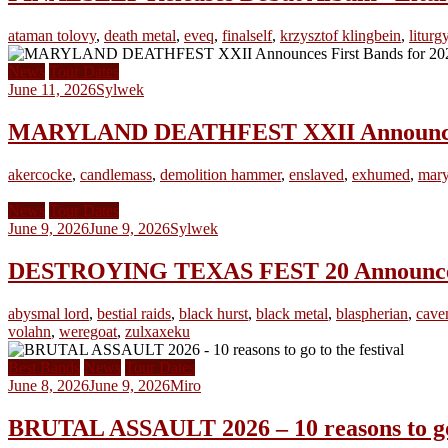
ataman tolovy
,
death metal
,
eveq
,
finalself
,
krzysztof klingbein
,
liturgy
News
Tour Dates
June 11, 2026
Sylwek
MARYLAND DEATHFEST XXII Announces F
akercocke
,
candlemass
,
demolition hammer
,
enslaved
,
exhumed
,
mary
News
Tour Dates
June 9, 2026
June 9, 2026
Sylwek
DESTROYING TEXAS FEST 20 Announces F
abysmal lord
,
bestial raids
,
black hurst
,
black metal
,
blaspherian
,
cave
volahn
,
weregoat
,
zulxaxeku
Best Bands
News
Tour Dates
June 8, 2026
June 9, 2026
Miro
BRUTAL ASSAULT 2026 – 10 reasons to go t