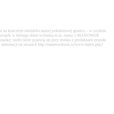
 na koncercie niedaleko naszej południowej granicy – w czeskim
(zespół, w którego skład wchodzą m.in. znany z MANOWAR
ziankę: osoby które pojawią się przy stoisku z produktami zespołu
nformacji na stronach http://mastersofrock.cz/www/index.php?