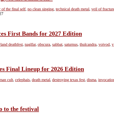
 of the final self
,
no clean singing
,
technical death metal
,
veil of fractur
irst Bands for 2027 Edition
land deathfest
,
naglfar
,
obscura
,
sabbat
,
saturnus
,
thulcandra
,
voivod
,
v
inal Lineup for 2026 Edition
man cult
,
celephais
,
death metal
,
destroying texas fest
,
disma
,
invocatio
o the festival