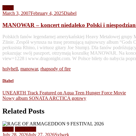
News
March 3, 2007
February 4, 2025
Diabel
MANOWAR – koncert niedaleko Polski i niespodzian
Polskich fanów legendarnej amerykańskiej Heavy Metalowej grupy M
Zlinie. Zespół wyrusza na trasę promującą najnowszy album “G
perkusista Rhino, i wirtuoz gitary Joe Stump). Dla fanów podróżujący
pokazując swój paszport, otrzymają koszulkę MANOWAR. Na koncert 
view=1228 i www.dragonight.com. W Polsce bilety do nabycia poprz
holyhell
,
manowar
,
rhapsody of fire
Diabel
Post
UNEARTH Track Featured on Aqua Teen Hunger Force Movie
Nowy album SONATA ARCTICA gotowy
navigation
Related Posts
News
Tour Dates
July 28, 2026
July 27, 2026
Sylwek