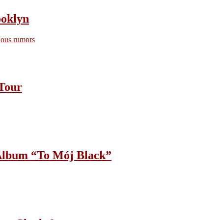
oklyn
ious rumors
Tour
lbum “To Mój Black”