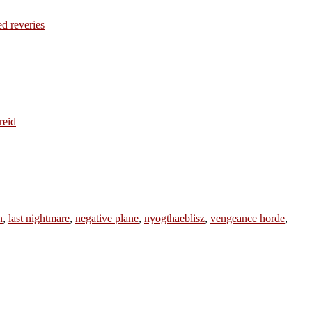
ed reveries
reid
n
,
last nightmare
,
negative plane
,
nyogthaeblisz
,
vengeance horde
,