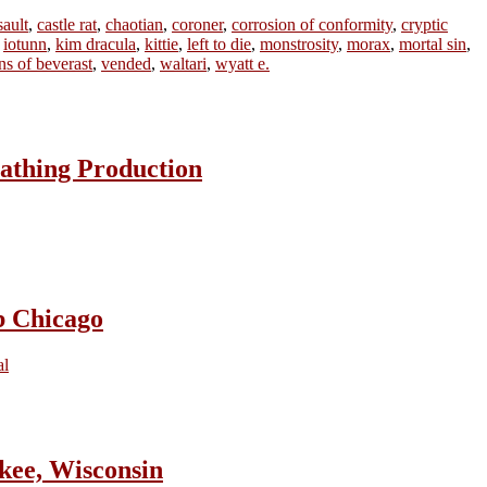
sault
,
castle rat
,
chaotian
,
coroner
,
corrosion of conformity
,
cryptic
,
iotunn
,
kim dracula
,
kittie
,
left to die
,
monstrosity
,
morax
,
mortal sin
,
ins of beverast
,
vended
,
waltari
,
wyatt e.
athing Production
b Chicago
al
ee, Wisconsin