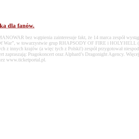
ka dla fanów.
ANOWAR bez wątpienia zainteresuje fakt, że 14 marca zespół wystąpi
ods Of War”, w towarzystwie grup RHAPSODY OF FIRE i HOLYHELL 
ch z innych krajów (a więc tych z Polski!) zespół przygotował niespod
zapraszają: Pragokoncert oraz Alphard’s Dragonight Agency. Więcej i
ez www.ticketportal.pl.