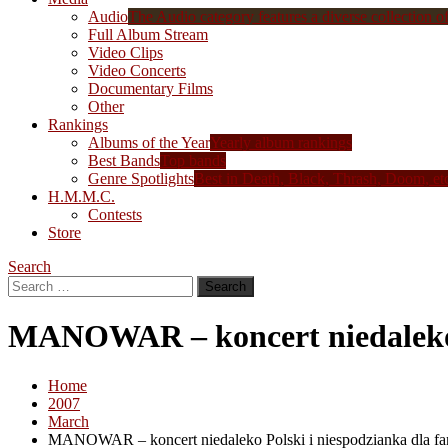
Audio
The Audio category features a diverse collection of 
Full Album Stream
Video Clips
Video Concerts
Documentary Films
Other
Rankings
Albums of the Year
Yearly album rankings
Best Bands
Top bands
Genre Spotlights
Best in Death, Black, Thrash, Doom, et
H.M.M.C.
Contests
Store
Search
Search
for:
MANOWAR – koncert niedaleko P
Home
2007
March
MANOWAR – koncert niedaleko Polski i niespodzianka dla f