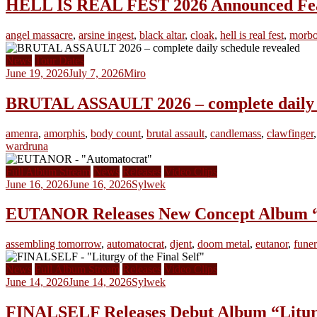
HELL IS REAL FEST 2026 Announced Featu
angel massacre
,
arsine ingest
,
black altar
,
cloak
,
hell is real fest
,
morbo
News
Tour Dates
June 19, 2026
July 7, 2026
Miro
BRUTAL ASSAULT 2026 – complete daily s
amenra
,
amorphis
,
body count
,
brutal assault
,
candlemass
,
clawfinger
wardruna
Full Album Stream
News
Releases
Video Clips
June 16, 2026
June 16, 2026
Sylwek
EUTANOR Releases New Concept Album 
assembling tomorrow
,
automatocrat
,
djent
,
doom metal
,
eutanor
,
funer
News
Full Album Stream
Releases
Video Clips
June 14, 2026
June 14, 2026
Sylwek
FINALSELF Releases Debut Album “Liturgy