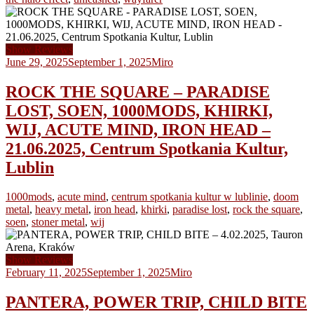
Show Reviews
June 29, 2025
September 1, 2025
Miro
ROCK THE SQUARE – PARADISE
LOST, SOEN, 1000MODS, KHIRKI,
WIJ, ACUTE MIND, IRON HEAD –
21.06.2025, Centrum Spotkania Kultur,
Lublin
1000mods
,
acute mind
,
centrum spotkania kultur w lublinie
,
doom
metal
,
heavy metal
,
iron head
,
khirki
,
paradise lost
,
rock the square
,
soen
,
stoner metal
,
wij
Show Reviews
February 11, 2025
September 1, 2025
Miro
PANTERA, POWER TRIP, CHILD BITE