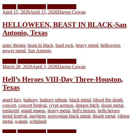
Gallery
Show Reviews
Video Concerts
April 15, 2026
April 15, 2026
Darren Cowan
HELLOWEEN, BEAST IN BLACK-San
Antonio, Texas
aztec theater
,
beast in black
,
hard rock
,
heavy metal
,
helloween
,
power metal
,
San Antonio
Gallery
Show Reviews
Video Concerts
March 28, 2026
April 3, 2026
Darren Cowan
Hell’s Heroes VIII-Day Three-Houston,
Texas
angel fury
,
bathory
,
bathory tribute
,
black metal
,
blood fire death
,
concert
,
concert festival
,
crypt sermon
,
demon bitch
,
doom metal
,
enslaved
,
grand magus
,
heavy metal
,
hell's heroes
,
hells heroes
metal festival
,
mayhem
,
norwegian black metal
,
thrash metal
,
viking
metal
,
watain
,
whiplash
Gallery
Show Reviews
Video Concerts