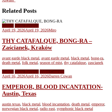
Aiwass”
Related Posts
Gallery
Show Reviews
April 19, 2026
April 19, 2026
Miro
THY CATAFALQUE, BONG-RA –
Zaścianek, Kraków
avant garde black metal
,
avant garde metal
,
black metal
,
bong-ra
,
death metal
,
folk metal
,
season of mist
,
thy catafalque
,
zascianek
Gallery
Show Reviews
Video Concerts
April 16, 2026
April 16, 2026
Darren Cowan
EMPEROR, BLOOD INCANTATION-
Austin, Texas
austin texas
,
black metal
,
blood incantation
,
death metal
,
emperor
,
norwegian black metal
,
radio east
,
symphonic black metal