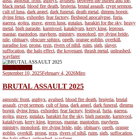
absu
,
agnostic front
,
asphyx
,
avulsed
,
between the buried and me
,
black metal
,
blood fire death
,
brujeria
,
brutal assault
,
crypt sermon
,
cult of luna
,
dark angel
,
dark funeral
,
death metal
,
dimmu borgir
,
dying fetus
,
exhorder
,
fear factory
,
fleshgod apocalypse
,
furia
,
gaerea
,
gojira
,
grave
,
green lung
,
gutalax
,
harakiri for the sky
,
heavy
metal
,
high parasite
,
karnivool
,
kataklysm
,
kerry king
,
leprous
,
mantar
,
mastodon
,
mayhem
,
ministry
,
monolord
,
my dying bride
,
nile
,
obituary
,
obscure sphinx
,
opeth
,
orange goblin
,
overkill
,
paradise lost
,
prong
,
rezn
,
rivers of nihil
,
ruim
,
sigh
,
slayer
,
suffocation
,
the halo effect
,
the kovenant
,
thrash metal
,
unleashed
,
wayfarer
Show Reviews
September 10, 2025
February 4, 2026
Miro
BRUTAL ASSAULT 2025
agnostic front
,
asphyx
,
avulsed
,
blood fire death
,
brujeria
,
brutal
assault
,
crypt sermon
,
cult of luna
,
dark angel
,
dark funeral
,
dimmu
borgir
,
dying fetus
,
exhorder
,
fear factory
,
festiwal
,
furia
,
gaerea
,
gojira
,
grave
,
gutalax
,
harakiri for the sky
,
high parasite
,
karnivool
,
kataklysm
,
kerry king
,
leprous
,
mantar
,
mastodon
,
mayhem
,
ministry
,
monolord
,
my dying bride
,
nile
,
obituary
,
opeth
,
orange
goblin
,
overkill
,
prong
,
rezn
,
rivers of nihil
,
ruim
,
sigh
,
suffocation
,
the halo effect
,
unleashed
,
wayfarer