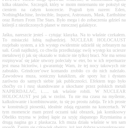
kilka oktanów. Szczegół, który w moim mniemaniu nie położył się
cieniem na całym koncercie. Pograli tym razem: Eden,
NothingMachine, Invincible, Inquest, Astronauts, Mask, Earthshine
oraz Return From The Stars. Było mega i do zobaczenia gdzieś na
którejś z niezliczonych planet w mrocznej galaktyce.
Jaśku, nareszcie jesteś – cytując klasyka. Na to właśnie czekałem.
To misiaczki lubią najbardziej. NUCLEAR HOLOCAUST
rozjebało system, a ich występ ewidentnie udzielił się zebranym na
sali. Grali najdłużej, co chwila przedłużając swój występ ku uciesze
metalowej (i jak się okazało w trakcie nie tylko) braci. Nie ma sensu
rozpisywać się jakie utwory poleciały w eter, bo w ich repertuarze
jest masa hiciorów,
i gwarantuję Wam, że tej nocy takowych nie
zabrakło. Grindcore’owe komando zrobiło co do nich należało.
Zawodowa muza, soniczny kataklizm, ale spory luz i dystans
zarówno do samych siebie jak publiczności. Efektem tego było
choćby co i rusz skandowane a ukochane przez polskich metali
NAPIERDALAĆ, i….. tak właśnie robili. W NUCLEAR
HOLOCAUST jest jak w rzeźni. Tu nie ma czasu na myślenie,
kalkulowanie i kombinowanie, tu się po prostu zabija. Te ich proste
w konstrukcji piosenki, idealnie zdają egzamin na koncertach. W
tym momencie mam przed oczami taki obrazek, jak komiksowy
Obeliks trzyma w jednej łapie za szyję złapanego Rzymianina a
drugą nagina go z plaskacza. Ich muza działa właśnie w ten sam
sposób. Zanim się człowiek obejrzy, już jest dobrze wypunktowany.