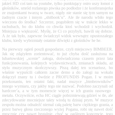
jakieś HD coś tam na youtube, tylko punktujący ostro uszy łomot z
głośników, smród rozlanego piwska po podłodze i że konferansjerka
ze znajomkami twarzą w twarz, nigdy nie stanie się tym samym na
żadnym czacie i innym „shitbook’u”. Ale ile narodu wbiło tego
wieczora do środka? Szczerze, pogubiłem się w trakcie lekko w
rachubach, bo do klubu co chwila ktoś wchodził i wychodził.
Mniejsza o większość. Myślę, że Ci co przybyli, bawili się dobrze.
A że tak było, zapewne świadczył widok wewnątrz opustoszałego
klubu, kiedy wybrzmiały ostatnie dźwięki z głośników he he.
Na pierwszy ogień poszli gospodarze, czyli miejscowy BIMBEER.
Jak się zdążyłem zorientować, to już chyba dość zasłużona na
lubartowskiej „scenie” załoga, doświadczona czasem przez lata
funkcjonowania, kolejnych wydawnictwach, zmianach składu, aż
stylu muzycznym skończywszy. Piszą dalej ten scenariusz, bo
właśnie wypuścili całkiem zacne demo a do załogi na wokalu
dołączył znany tu i ówdzie z PROFUNDIS Pogan. I w moim
przekonaniu, ten ostatni fakt, nadał muzyce „bimbrowników”
innego wymiaru, czy jakby tego nie nazwać. Podobno zaczynali od
hardcore’a, a w tym momencie więcej w ich graniu rasowego
metalu. Oczywiście, echa HC ciągle pobrzmiewają gdzieś w tle, ale
zdecydowanie mocniejsze takty wiodą tu dzisiaj prym. W muzyce
zespołu można odnaleźć niemal całą paletę barw ciężkiego grania, a
przez barwę głosu rzeczonego wyżej Pogana, robi się nawet dość
mrocznie czy nawet brutalnie, choć w ogólnym koncepcie, tego