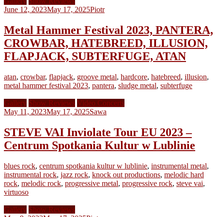
Gallery
Show Reviews
June 12, 2023
May 17, 2025
Piotr
Metal Hammer Festival 2023, PANTERA,
CROWBAR, HATEBREED, ILLUSION,
FLAPJACK, SUBTERFUGE, ATAN
atan
,
crowbar
,
flapjack
,
groove metal
,
hardcore
,
hatebreed
,
illusion
,
metal hammer festival 2023
,
pantera
,
sludge metal
,
subterfuge
Gallery
Show Reviews
Video Concerts
May 11, 2023
May 17, 2025
Sawa
STEVE VAI Inviolate Tour EU 2023 –
Centrum Spotkania Kultur w Lublinie
blues rock
,
centrum spotkania kultur w lublinie
,
instrumental metal
,
instrumental rock
,
jazz rock
,
knock out productions
,
melodic hard
rock
,
melodic rock
,
progressive metal
,
progressive rock
,
steve vai
,
virtuoso
Gallery
Show Reviews