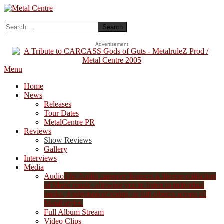
Skip
To
Metal Centre
Mailorder & Webzine
Content
Search
for:
Advertisement
Menu
Home
News
Releases
Tour Dates
MetalCentre PR
Reviews
Show Reviews
Gallery
Interviews
Media
Audio
The Audio category features a diverse collection
of Metal music, allowing you to listen to individual
tracks, a selection of songs, or full albums across all
Metal styles.
Full Album Stream
Video Clips