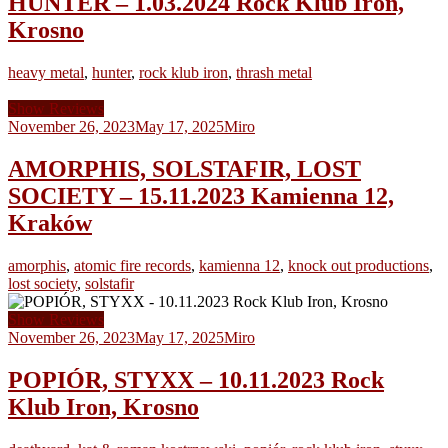
HUNTER – 1.03.2024 Rock Klub Iron,
Krosno
heavy metal
,
hunter
,
rock klub iron
,
thrash metal
Show Reviews
November 26, 2023
May 17, 2025
Miro
AMORPHIS, SOLSTAFIR, LOST
SOCIETY – 15.11.2023 Kamienna 12,
Kraków
amorphis
,
atomic fire records
,
kamienna 12
,
knock out productions
,
lost society
,
solstafir
Show Reviews
November 26, 2023
May 17, 2025
Miro
POPIÓR, STYXX – 10.11.2023 Rock
Klub Iron, Krosno