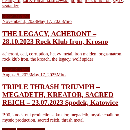
deathyard
,
kat & roman kostrzewski
,
popiór
,
rock klub iron
,
styxx
,
szataniec
Show Reviews
November 3, 2023
May 17, 2025
Miro
THE LEGACY, ACHERONT –
28.10.2023 Rock Klub Iron, Krosno
acheront
,
ceti
,
corruption
,
heavy metal
,
iron maiden
,
orgasmatron
,
rock klub iron
,
the kroach
,
the legacy
,
wolf spider
Show Reviews
August 5, 2023
May 17, 2025
Miro
TRIPLE THRASH TRIUMPH –
MEGADETH, KREATOR, SACRED
REICH – 23.07.2023 Spodek, Katowice
B90
,
knock out productions
,
kreator
,
megadeth
,
mystic coalition
,
mystic production
,
sacred reich
,
thrash metal