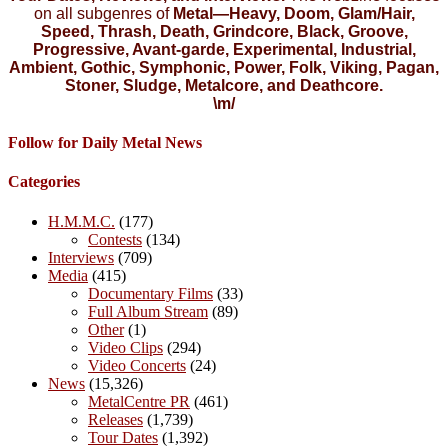
on all subgenres of
Metal—Heavy, Doom, Glam/Hair,
Speed, Thrash, Death, Grindcore, Black, Groove,
Progressive, Avant-garde, Experimental, Industrial,
Ambient, Gothic, Symphonic, Power, Folk, Viking, Pagan,
Stoner, Sludge, Metalcore, and Deathcore.
\m/
Follow for Daily Metal News
Categories
H.M.M.C.
(177)
Contests
(134)
Interviews
(709)
Media
(415)
Documentary Films
(33)
Full Album Stream
(89)
Other
(1)
Video Clips
(294)
Video Concerts
(24)
News
(15,326)
MetalCentre PR
(461)
Releases
(1,739)
Tour Dates
(1,392)