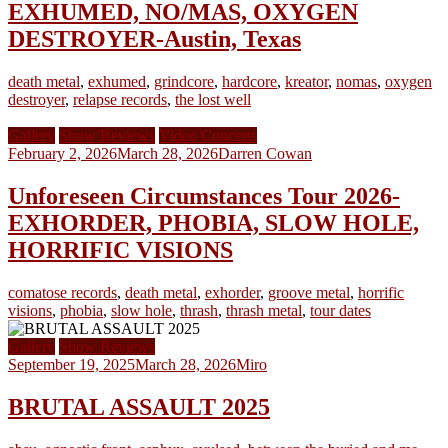
EXHUMED, NO/MAS, OXYGEN
DESTROYER-Austin, Texas
death metal
,
exhumed
,
grindcore
,
hardcore
,
kreator
,
nomas
,
oxygen
destroyer
,
relapse records
,
the lost well
Gallery
Show Reviews
Video Concerts
February 2, 2026
March 28, 2026
Darren Cowan
Unforeseen Circumstances Tour 2026-
EXHORDER, PHOBIA, SLOW HOLE,
HORRIFIC VISIONS
comatose records
,
death metal
,
exhorder
,
groove metal
,
horrific
visions
,
phobia
,
slow hole
,
thrash
,
thrash metal
,
tour dates
Gallery
Show Reviews
September 19, 2025
March 28, 2026
Miro
BRUTAL ASSAULT 2025