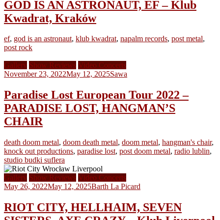
GOD IS AN ASTRONAUT, EF – Klub
Kwadrat, Kraków
ef
,
god is an astronaut
,
klub kwadrat
,
napalm records
,
post metal
,
post rock
Gallery
Show Reviews
Video Concerts
November 23, 2022
May 12, 2025
Sawa
Paradise Lost European Tour 2022 –
PARADISE LOST, HANGMAN’S
CHAIR
death doom metal
,
doom death metal
,
doom metal
,
hangman's chair
,
knock out productions
,
paradise lost
,
post doom metal
,
radio lublin
,
studio budki suflera
Gallery
Show Reviews
Video Concerts
May 26, 2022
May 12, 2025
Barth La Picard
RIOT CITY, HELLHAIM, SEVEN