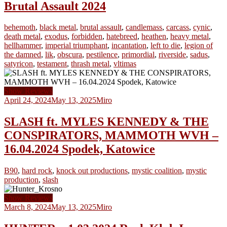
Brutal Assault 2024
behemoth
,
black metal
,
brutal assault
,
candlemass
,
carcass
,
cynic
,
death metal
,
exodus
,
forbidden
,
hatebreed
,
heathen
,
heavy metal
,
hellhammer
,
imperial triumphant
,
incantation
,
left to die
,
legion of
the damned
,
lik
,
obscura
,
pestilence
,
primordial
,
riverside
,
sadus
,
satyricon
,
testament
,
thrash metal
,
vltimas
Show Reviews
April 24, 2024
May 13, 2025
Miro
SLASH ft. MYLES KENNEDY & THE
CONSPIRATORS, MAMMOTH WVH –
16.04.2024 Spodek, Katowice
B90
,
hard rock
,
knock out productions
,
mystic coalition
,
mystic
production
,
slash
Show Reviews
March 8, 2024
May 13, 2025
Miro