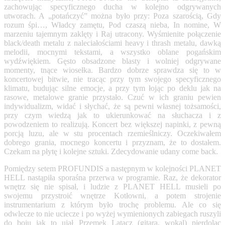
zachowując specyficznego ducha w kolejno odgrywanych
utworach. A „potańczyć” można było przy: Poza szarością, Gdy
rozum śpi…, Władcy zamętu, Pod czaszą nieba, In nomine, W
marzeniu tajemnym zaklęty i Raj utracony. Wyśmienite połączenie
black/death metalu z naleciałościami heavy i thrash metalu, dawką
melodii, mocnymi tekstami, a wszystko oblane pogańskim
wydźwiękiem. Gęsto obsadzone blasty i wolniej odgrywane
momenty, tnące wiosełka. Bardzo dobrze sprawdza się to w
koncertowej bitwie, nie tracąc przy tym swojego specyficznego
klimatu, budując silne emocje, a przy tym łojąc po deklu jak na
rasowe, metalowe granie przystało. Czuć w ich graniu pewien
indywidualizm, widać i słychać, że są pewni własnej tożsamości,
przy czym wiedzą jak to ukierunkować na słuchacza i z
powodzeniem to realizują. Koncert bez większej napinki, z pewną
porcją luzu, ale w stu procentach rzemieślniczy. Oczekiwałem
dobrego grania, mocnego koncertu i przyznam, że to dostałem.
Czekam na płytę i kolejne sztuki. Zdecydowanie udany come back.
Pomiędzy setem PROFUNDIS a następnym w kolejności PLANET
HELL nastąpiła sporaśna przerwa w programie. Raz, że dekorator
wnętrz się nie spisał, i ludzie z PLANET HELL musieli po
swojemu przystroić wnętrze Kotłowni, a potem strojenie
instrumentarium z którym było trochę problemu. Ale co się
odwlecze to nie uciecze i po wyżej wymienionych zabiegach ruszyli
do boju jak to ujął Przemek Latacz (gitara, wokal) pierdoląc