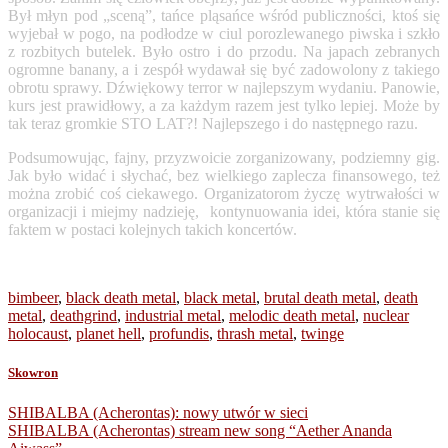
Był młyn pod „sceną”, tańce pląsańce wśród publiczności, ktoś się
wyjebał w pogo, na podłodze w ciul porozlewanego piwska i szkło
z rozbitych butelek. Było ostro i do przodu. Na japach zebranych
ogromne banany, a i zespół wydawał się być zadowolony z takiego
obrotu sprawy. Dźwiękowy terror w najlepszym wydaniu. Panowie,
kurs jest prawidłowy, a za każdym razem jest tylko lepiej. Może by
tak teraz gromkie STO LAT?! Najlepszego i do następnego razu.
Podsumowując, fajny, przyzwoicie zorganizowany, podziemny gig.
Jak było widać i słychać, bez wielkiego zaplecza finansowego, też
można zrobić coś ciekawego. Organizatorom życzę wytrwałości w
organizacji i miejmy nadzieję, kontynuowania idei, która stanie się
faktem w postaci kolejnych takich koncertów.
bimbeer
,
black death metal
,
black metal
,
brutal death metal
,
death
metal
,
deathgrind
,
industrial metal
,
melodic death metal
,
nuclear
holocaust
,
planet hell
,
profundis
,
thrash metal
,
twinge
Skowron
Post
SHIBALBA (Acherontas): nowy utwór w sieci
SHIBALBA (Acherontas) stream new song “Aether Ananda
navigation