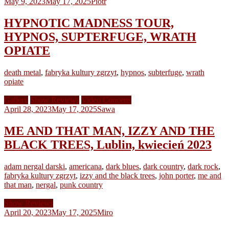
May 9, 2023
May 17, 2025
Piotr
HYPNOTIC MADNESS TOUR,
HYPNOS, SUPTERFUGE, WRATH
OPIATE
death metal
,
fabryka kultury zgrzyt
,
hypnos
,
subterfuge
,
wrath
opiate
Gallery
Show Reviews
Video Concerts
April 28, 2023
May 17, 2025
Sawa
ME AND THAT MAN, IZZY AND THE
BLACK TREES, Lublin, kwiecień 2023
adam nergal darski
,
americana
,
dark blues
,
dark country
,
dark rock
,
fabryka kultury zgrzyt
,
izzy and the black trees
,
john porter
,
me and
that man
,
nergal
,
punk country
Show Reviews
April 20, 2023
May 17, 2025
Miro