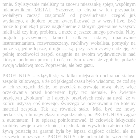
mnie. Stylistycznie mieliśmy tu znowu mieszankę spiętą wspólnym
mianownikiem METAL. Szczerze, to chyba w ich przypadku
wolałbym zacząć znajomość od przesłuchania czegoś już
wydanego, a dopiero potem zweryfikować to w wersji live. Być
może to poniekąd przez nagłośnienie z którym generalnie wszyscy
mieli taki czy inny problem, a może z jeszcze innego powodu. Niby
pograli przyzwoicie, koncert całkiem udany, opanowane
instrumentarium, rozwrzeszczany, ruchliwy wokalista, pomysły na
muzę są, jedne lepsze, drugie…. są, przy czym żywię nadzieję, że
pełnię możliwości zespół osiągnie na swoim wydawnictwie nad
którym podobno pracują i coś, co tym razem się zgubiło, pokaże
swoją właściwą moc. Poprawnie, ale bez gazu.
PROFUNDIS – zdążyli się w kilku miejscach dochrapać statusu
zespołu kultowego, a że od jakiegoś czasu było wiadomo, że coś się
w ich szeregach dzieje, bo przecież nagrywają nową płytę, więc
oczekiwania przed koncertem były też niemałe. Po świetnie
przyjętym „Nokturn” to i apetyty przybyłych rosły na myśl, że w
końcu usłyszą coś nowego, świeżego w oczekiwaniu na kolejny
materiał zespołu. Tak się również stało. Miał być też nowy
perkusista, a tu największa niespodzianka, bo PROFUNDIS zagrał
z automatem.
I tu śpieszę poinformować, iż człowiek faktycznie
zrobiłby swoje o wiele lepiej, to jednak nie wyszło to całkiem źle. Z
żywą postacią za garami była by lepsza ciągłość całości, ale na
szczęście muzycznie, PROFUNDIS nie ucierpiał tu szczególnie,