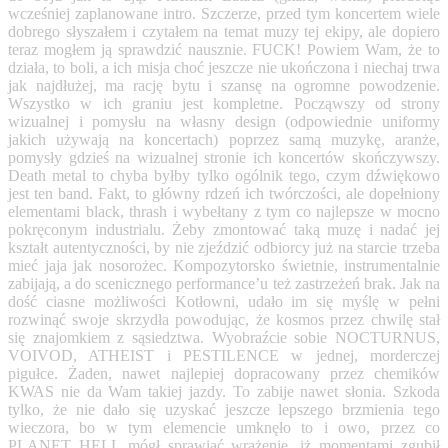
wcześniej zaplanowane intro. Szczerze, przed tym koncertem wiele
dobrego słyszałem i czytałem na temat muzy tej ekipy, ale dopiero
teraz mogłem ją sprawdzić nausznie. FUCK! Powiem
Wam, że to
działa, to boli, a ich misja choć jeszcze nie ukończona i niechaj trwa
jak najdłużej, ma rację bytu i szansę na ogromne powodzenie.
Wszystko w ich graniu jest kompletne. Począwszy od strony
wizualnej i pomysłu na własny design (odpowiednie uniformy
jakich używają na koncertach) poprzez samą muzykę, aranże,
pomysły gdzieś na wizualnej stronie ich koncertów skończywszy.
Death metal to chyba byłby tylko ogólnik tego, czym dźwiękowo
jest ten band. Fakt, to główny rdzeń ich twórczości, ale dopełniony
elementami black, thrash i wybełtany z tym co najlepsze w mocno
pokręconym industrialu. Żeby zmontować taką muzę i nadać jej
kształt autentyczności, by nie zjeździć odbiorcy już na starcie trzeba
mieć jaja jak nosorożec. Kompozytorsko świetnie, instrumentalnie
zabijają, a do scenicznego performance’u też zastrzeżeń brak. Jak na
dość ciasne możliwości Kotłowni, udało im się myślę w pełni
rozwinąć swoje skrzydła powodując, że kosmos przez chwilę stał
się znajomkiem z sąsiedztwa. Wyobraźcie sobie NOCTURNUS,
VOIVOD, ATHEIST i PESTILENCE w jednej, morderczej
pigułce. Żaden, nawet najlepiej dopracowany przez chemików
KWAS nie da Wam takiej jazdy. To zabije nawet słonia. Szkoda
tylko, że nie dało się uzyskać jeszcze lepszego brzmienia tego
wieczora, bo w tym elemencie umknęło to i owo, przez co
PLANET HELL mógł sprawiać wrażenie, iż momentami zgubił