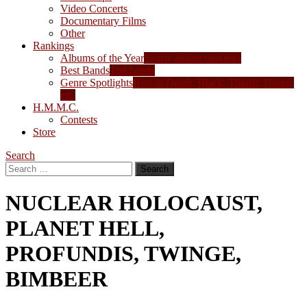
Video Concerts
Documentary Films
Other
Rankings
Albums of the Year
Yearly album rankings
Best Bands
Top bands
Genre Spotlights
Best in Death, Black, Thrash, Doom,
etc.
H.M.M.C.
Contests
Store
Search
Search
for:
NUCLEAR HOLOCAUST,
PLANET HELL,
PROFUNDIS, TWINGE,
BIMBEER