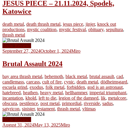
JESUS PIECE – 21.11.2024, Spodek,
Katowice
death metal
,
death thrash metal
,
jesus piece
,
jinjer
,
knock out
productions
,
mystic coalition
,
mystic festival
,
obituary
,
sepultura
,
thrash metal
Show Reviews
September 27, 2024
October 1, 2024
Miro
Brutal Assault 2024
bay area thrash metal
,
behemoth
,
black metal
,
brutal assault
,
cad
,
candlemass
,
carcass
,
cult of fire
,
cynic
,
death metal
,
dödheimsgard
,
escuela grind
,
exodus
,
folk metal
,
forbidden
,
god is an astronaut
,
hatebreed
,
heathen
,
heavy metal
,
hellhammer
,
imperial triumphant
,
incantation
,
khold
,
left to die
,
legion of the damned
,
lik
,
metalcore
,
obscura
,
pestilence
,
post metal
,
primordial
,
riverside
,
sadus
,
satyricon
,
sinister
,
testament
,
thrash metal
,
vltimas
Show Reviews
August 31, 2024
May 13, 2025
Miro