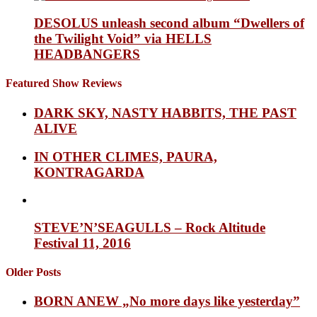
DESOLUS unleash second album “Dwellers of
the Twilight Void” via HELLS
HEADBANGERS
Featured Show Reviews
DARK SKY, NASTY HABBITS, THE PAST
ALIVE
IN OTHER CLIMES, PAURA,
KONTRAGARDA
STEVE’N’SEAGULLS – Rock Altitude
Festival 11, 2016
Older Posts
BORN ANEW „No more days like yesterday”