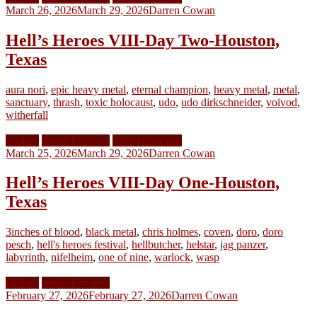
March 26, 2026
March 29, 2026
Darren Cowan
Hell’s Heroes VIII-Day Two-Houston,
Texas
aura nori
,
epic heavy metal
,
eternal champion
,
heavy metal
,
metal
,
sanctuary
,
thrash
,
toxic holocaust
,
udo
,
udo dirkschneider
,
voivod
,
witherfall
Gallery
Show Reviews
Video Concerts
March 25, 2026
March 29, 2026
Darren Cowan
Hell’s Heroes VIII-Day One-Houston,
Texas
3inches of blood
,
black metal
,
chris holmes
,
coven
,
doro
,
doro
pesch
,
hell's heroes festival
,
hellbutcher
,
helstar
,
jag panzer
,
labyrinth
,
nifelheim
,
one of nine
,
warlock
,
wasp
Gallery
Show Reviews
February 27, 2026
February 27, 2026
Darren Cowan