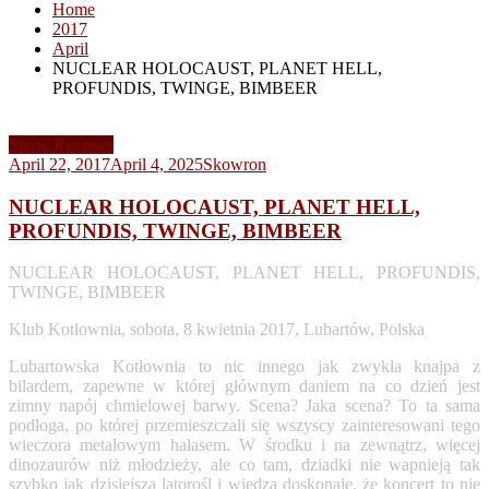
Home
2017
April
NUCLEAR HOLOCAUST, PLANET HELL,
PROFUNDIS, TWINGE, BIMBEER
Show Reviews
April 22, 2017
April 4, 2025
Skowron
NUCLEAR HOLOCAUST, PLANET HELL,
PROFUNDIS, TWINGE, BIMBEER
NUCLEAR HOLOCAUST, PLANET HELL, PROFUNDIS,
TWINGE, BIMBEER
Klub Kotłownia, sobota, 8 kwietnia 2017, Lubartów, Polska
Lubartowska Kotłownia to nic innego jak zwykła knajpa z
bilardem, zapewne w której głównym daniem na co dzień jest
zimny napój chmielowej barwy. Scena? Jaka scena? To ta sama
podłoga, po której przemieszczali się wszyscy zainteresowani tego
wieczora metalowym hałasem. W środku i na zewnątrz, więcej
dinozaurów niż młodzieży, ale co tam, dziadki nie wapnieją tak
szybko jak dzisiejsza latorośl i wiedzą doskonale, że koncert to nie