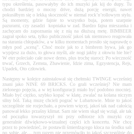
typu określenia, pasowałyby do ich muzyki jak kij do dupy. Tu
chodzi bardziej o mocny drive, dużą porcję energii, nawet
pokusiłbym się o lekką skoczność w niemal rock’n’rollowym stylu.
Są momenty, gdzie fajnie to wszystko buja, potem szarpnie
pazurami, czy zasadzi kopniaka w zad. Bardzo fajna mieszanka i
zachęcam do zapoznania się z nią na dłuższą metę. BIMBEER
zagrał spoko seta, tylko publiczność jakoś tak niemrawo reagowała
na starania chłopaków, a w kilku momentach prosiło się naprawdę o
młyn pod „sceną”. Choć może jak to z bimbrem bywa, jak go
wypijesz za dużo, to głowa myśli, ale nogi jakby z ołowiu hie hie?
W eter poleciało całe nowe demo, plus trochę staroci: Po wieczność
trwać, Grzech, Zemsta, Zbawienie, Idzie zima, Egzystencja, Rejs,
Upadek, Oto człowiek.
Następny w kolejce zainstalował się chełmski TWINGE wcześniej
znani jako NINE 69 BRICKS. Co grali wcześniej? Nie mam
zielonego pojęcia, a w tej konfiguracji miało być podobno mocniej.
Miało być ciężko, szybko kopać w klatę, zwalać na kolana niczym
silny ból. Taką muzę chcieli pograć w Lubartowie. Mnie to jakoś
szczególnie nie rozjechało, a powiem więcej, jakoś tak nad całością
panował lekko
przaśny klimat. Sam nie wiem skąd się wziął, ale tak
od początku towarzyszył mi przy odbiorze ich muzyki czy
generalnie dźwiękowo-wizualnej części ich koncertu. Nie chcę
przez to powiedzieć, że postawili śmierdzącego kloca na środku sali
po sobie, ale… tym razem nie przemówiło to jakoś szczególnie do