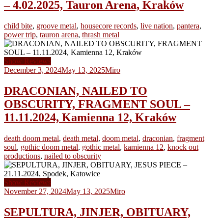
– 4.02.2025, Tauron Arena, Kraków
child bite
,
groove metal
,
housecore records
,
live nation
,
pantera
,
power trip
,
tauron arena
,
thrash metal
Show Reviews
December 3, 2024
May 13, 2025
Miro
DRACONIAN, NAILED TO
OBSCURITY, FRAGMENT SOUL –
11.11.2024, Kamienna 12, Kraków
death doom metal
,
death metal
,
doom metal
,
draconian
,
fragment
soul
,
gothic doom metal
,
gothic metal
,
kamienna 12
,
knock out
productions
,
nailed to obscurity
Show Reviews
November 27, 2024
May 13, 2025
Miro
SEPULTURA, JINJER, OBITUARY,