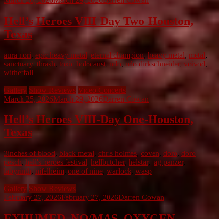
March 26, 2026
March 29, 2026
Darren Cowan
Hell’s Heroes VIII-Day Two-Houston,
Texas
aura nori
,
epic heavy metal
,
eternal champion
,
heavy metal
,
metal
,
sanctuary
,
thrash
,
toxic holocaust
,
udo
,
udo dirkschneider
,
voivod
,
witherfall
Gallery
Show Reviews
Video Concerts
March 25, 2026
March 29, 2026
Darren Cowan
Hell’s Heroes VIII-Day One-Houston,
Texas
3inches of blood
,
black metal
,
chris holmes
,
coven
,
doro
,
doro
pesch
,
hell's heroes festival
,
hellbutcher
,
helstar
,
jag panzer
,
labyrinth
,
nifelheim
,
one of nine
,
warlock
,
wasp
Gallery
Show Reviews
February 27, 2026
February 27, 2026
Darren Cowan
EXHUMED, NO/MAS, OXYGEN