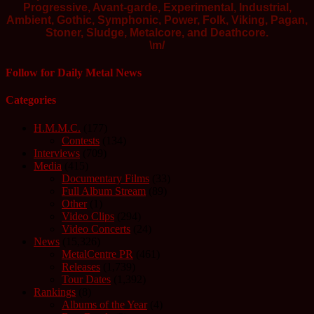
Progressive, Avant-garde, Experimental, Industrial,
Ambient, Gothic, Symphonic, Power, Folk, Viking, Pagan,
Stoner, Sludge, Metalcore, and Deathcore.
\m/
Follow for Daily Metal News
Categories
H.M.M.C.
(177)
Contests
(134)
Interviews
(709)
Media
(415)
Documentary Films
(33)
Full Album Stream
(89)
Other
(1)
Video Clips
(294)
Video Concerts
(24)
News
(15,326)
MetalCentre PR
(461)
Releases
(1,739)
Tour Dates
(1,392)
Rankings
(8)
Albums of the Year
(4)