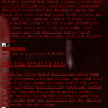
black metal
,
blood fire death
,
brujeria
,
brutal assault
,
crypt sermon
,
cult of luna
,
dark angel
,
dark funeral
,
death metal
,
dimmu borgir
,
dying fetus
,
exhorder
,
fear factory
,
fleshgod apocalypse
,
furia
,
gaerea
,
gojira
,
grave
,
green lung
,
gutalax
,
harakiri for the sky
,
heavy
metal
,
high parasite
,
karnivool
,
kataklysm
,
kerry king
,
leprous
,
mantar
,
mastodon
,
mayhem
,
ministry
,
monolord
,
my dying bride
,
nile
,
obituary
,
obscure sphinx
,
opeth
,
orange goblin
,
overkill
,
paradise lost
,
prong
,
rezn
,
rivers of nihil
,
ruim
,
sigh
,
slayer
,
suffocation
,
the halo effect
,
the kovenant
,
thrash metal
,
unleashed
,
wayfarer
Show Reviews
September 10, 2025
February 4, 2026
Miro
BRUTAL ASSAULT 2025
agnostic front
,
asphyx
,
avulsed
,
blood fire death
,
brujeria
,
brutal
assault
,
crypt sermon
,
cult of luna
,
dark angel
,
dark funeral
,
dimmu
borgir
,
dying fetus
,
exhorder
,
fear factory
,
festiwal
,
furia
,
gaerea
,
gojira
,
grave
,
gutalax
,
harakiri for the sky
,
high parasite
,
karnivool
,
kataklysm
,
kerry king
,
leprous
,
mantar
,
mastodon
,
mayhem
,
ministry
,
monolord
,
my dying bride
,
nile
,
obituary
,
opeth
,
orange
goblin
,
overkill
,
prong
,
rezn
,
rivers of nihil
,
ruim
,
sigh
,
suffocation
,
the halo effect
,
unleashed
,
wayfarer