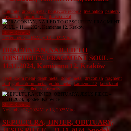
child bite
,
groove metal
,
housecore records
,
live nation
,
pantera
,
power trip
,
tauron arena
,
thrash metal
Show Reviews
December 3, 2024
May 13, 2025
Miro
DRACONIAN, NAILED TO
OBSCURITY, FRAGMENT SOUL –
11.11.2024, Kamienna 12, Kraków
death doom metal
,
death metal
,
doom metal
,
draconian
,
fragment
soul
,
gothic doom metal
,
gothic metal
,
kamienna 12
,
knock out
productions
,
nailed to obscurity
Show Reviews
November 27, 2024
May 13, 2025
Miro
SEPULTURA, JINJER, OBITUARY,
JESUS PIECE – 21.11.2024, Spodek,