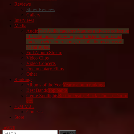
Reviews
Show Reviews
Gallery
Interviews
Media
Audio
The Audio category features a diverse collection
of Metal music, allowing you to listen to individual
tracks, a selection of songs, or full albums across all
Metal styles.
Full Album Stream
Video Clips
Video Concerts
Documentary Films
Other
Rankings
Albums of the Year
Yearly album rankings
Best Bands
Top bands
Genre Spotlights
Best in Death, Black, Thrash, Doom,
etc.
H.M.M.C.
Contests
Store
Search
Search