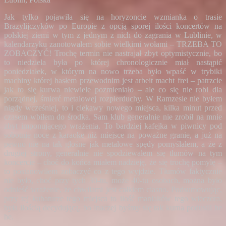
Jak tylko pojawiła się na horyzoncie wzmianka o trasie
Brazylijczyków po Europie z opcją sporej ilości koncertów na
polskiej ziemi w tym z jednym z nich do zagrania w Lublinie, w
kalendarzyku zanotowałem sobie wielkimi wołami – TRZEBA TO
ZOBACZYĆ! Trochę termin nie nastrajał zbyt optymistycznie, bo
to niedziela była po której chronologicznie miał nastąpić
poniedziałek, w którym na nowo trzeba było wpaść w trybiki
machiny której hasłem przewodnim jest arbeit macht frei – patrzcie
jak to się kurwa niewiele pozmieniało – ale co się nie robi dla
porządnej, śmierć metalowej rozpierduchy. W Ramzesie nie byłem
nigdy wcześniej, to i ciekawy nowego miejsca, kilka minut przed
czasem wbiłem do środka. Sam klub generalnie nie zrobił na mnie
zbyt imponującego wrażenia. To bardziej kafejka w piwnicy pod
sobotnie noce z karaoke niż miejsce na poważne granie, a już na
pewno nie na tak głośne jak metalowe spędy pomyślałem, a że z
drugiej strony, generalnie nie spodziewałem się tłumów na tym
koncercie – choć do końca miałem nadzieję, że się trochę pomylę –
to postanowiłem zobaczyć co z tego wyjdzie. Tłumów faktycznie
nie było, choć przy tych 30-tu, może 40-tu osobach, można było
odnieść wrażenie, że chwilami jest całkiem ciasno. Podsumowując,
przy tej kubaturze tego miejsca to ilość maniaków tego wieczora,
była ilością decydującą, bo inaczej byśmy się tak kurna podusili he
he.