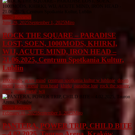
Show Reviews
June 29, 2025
September 1, 2025
Miro
ROCK THE SQUARE – PARADISE
LOST, SOEN, 1000MODS, KHIRKI,
WIJ, ACUTE MIND, IRON HEAD –
21.06.2025, Centrum Spotkania Kultur,
Lublin
1000mods
,
acute mind
,
centrum spotkania kultur w lublinie
,
doom
metal
,
heavy metal
,
iron head
,
khirki
,
paradise lost
,
rock the square
,
soen
,
stoner metal
,
wij
Show Reviews
February 11, 2025
September 1, 2025
Miro
PANTERA, POWER TRIP, CHILD BITE
– 4.02.2025, Tauron Arena, Kraków