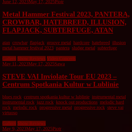
June 12, 2023
May 17, 2025
Piotr
Metal Hammer Festival 2023, PANTERA,
CROWBAR, HATEBREED, ILLUSION,
FLAPJACK, SUBTERFUGE, ATAN
atan
,
crowbar
,
flapjack
,
groove metal
,
hardcore
,
hatebreed
,
illusion
,
metal hammer festival 2023
,
pantera
,
sludge metal
,
subterfuge
Gallery
Show Reviews
Video Concerts
May 11, 2023
May 17, 2025
Sawa
STEVE VAI Inviolate Tour EU 2023 –
Centrum Spotkania Kultur w Lublinie
blues rock
,
centrum spotkania kultur w lublinie
,
instrumental metal
,
instrumental rock
,
jazz rock
,
knock out productions
,
melodic hard
rock
,
melodic rock
,
progressive metal
,
progressive rock
,
steve vai
,
virtuoso
Gallery
Show Reviews
May 9, 2023
May 17, 2025
Piotr