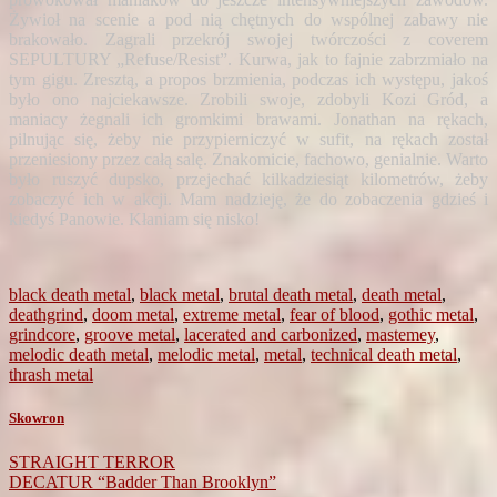
Żywioł na scenie a pod nią chętnych do wspólnej zabawy nie
brakowało. Zagrali przekrój swojej twórczości z coverem
SEPULTURY „Refuse/Resist”. Kurwa, jak to fajnie zabrzmiało na
tym gigu. Zresztą, a propos brzmienia, podczas ich występu, jakoś
było ono najciekawsze. Zrobili swoje, zdobyli Kozi Gród, a
maniacy żegnali ich gromkimi brawami. Jonathan na rękach,
pilnując się, żeby nie przypierniczyć w sufit, na rękach został
przeniesiony przez całą salę. Znakomicie, fachowo, genialnie. Warto
było ruszyć dupsko, przejechać kilkadziesiąt kilometrów, żeby
zobaczyć ich w akcji. Mam nadzieję, że do zobaczenia gdzieś i
kiedyś Panowie. Kłaniam się nisko!
black death metal
,
black metal
,
brutal death metal
,
death metal
,
deathgrind
,
doom metal
,
extreme metal
,
fear of blood
,
gothic metal
,
grindcore
,
groove metal
,
lacerated and carbonized
,
mastemey
,
melodic death metal
,
melodic metal
,
metal
,
technical death metal
,
thrash metal
Skowron
Post
STRAIGHT TERROR
DECATUR “Badder Than Brooklyn”
navigation