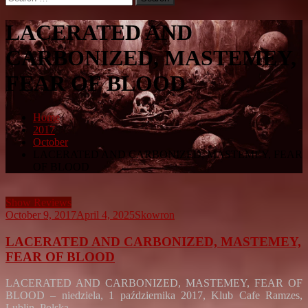
for:
LACERATED AND
CARBONIZED, MASTEMEY,
FEAR OF BLOOD
Home
2017
October
LACERATED AND CARBONIZED, MASTEMEY, FEAR
OF BLOOD
Show Reviews
October 9, 2017
April 4, 2025
Skowron
LACERATED AND CARBONIZED, MASTEMEY,
FEAR OF BLOOD
LACERATED AND CARBONIZED, MASTEMEY, FEAR OF
BLOOD – niedziela, 1 października 2017, Klub Cafe Ramzes,
Lublin, Polska