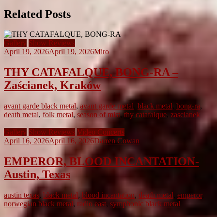
Related Posts
Gallery
Show Reviews
April 19, 2026
April 19, 2026
Miro
THY CATAFALQUE, BONG-RA –
Zaścianek, Kraków
avant garde black metal
,
avant garde metal
,
black metal
,
bong-ra
,
death metal
,
folk metal
,
season of mist
,
thy catafalque
,
zascianek
Gallery
Show Reviews
Video Concerts
April 16, 2026
April 16, 2026
Darren Cowan
EMPEROR, BLOOD INCANTATION-
Austin, Texas
austin texas
,
black metal
,
blood incantation
,
death metal
,
emperor
,
norwegian black metal
,
radio east
,
symphonic black metal