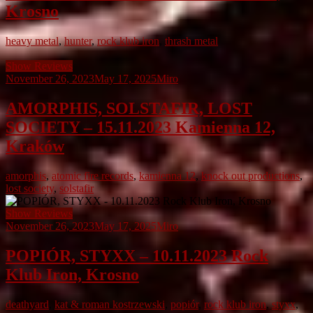
Krosno
heavy metal
,
hunter
,
rock klub iron
,
thrash metal
Show Reviews
November 26, 2023
May 17, 2025
Miro
AMORPHIS, SOLSTAFIR, LOST
SOCIETY – 15.11.2023 Kamienna 12,
Kraków
amorphis
,
atomic fire records
,
kamienna 12
,
knock out productions
,
lost society
,
solstafir
Show Reviews
November 26, 2023
May 17, 2025
Miro
POPIÓR, STYXX – 10.11.2023 Rock
Klub Iron, Krosno
deathyard
,
kat & roman kostrzewski
,
popiór
,
rock klub iron
,
styxx
,