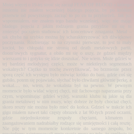
Mniej więcej o 19-tej stroić się zaczął FEAR OF BLOOD o którego
istnieniu nie miałem wcześniej bladego pojęcia, by po krótkiej
przerwie od powyższego, zacząć to po co tu przybieżeli. Jak już
wspomniałem, nie znałem tego bandu wcześniej, więc nie mając
bladego pojęcia z jakim rodzajem grania przyjdzie mi się tu
zmierzyć począłem studiować ich koncertowe zmagania. Metal –
tak chyba na szybko można by scharakteryzować ich dźwiękowe
poczynania. Rozbierając to na czynniki pierwsze, to jest tu mały
kocioł, bo chłopaki nie stronią od death metalowych partii,
doom’owych sygnatur, a obiło mi się o uszy, że gdzieś między
wierszami to i gotyku się idzie doszukać. Nie wiem. Może gdzieś w
tej bardziej melodyjnej części, może w
niektórych segmentach
wokalnych? Ciężko to trochę zweryfikować, bo brzmienie przez
sporą część ich występu było mówiąc krótko do bani, gdzie coś się
gubiło, potem się pojawiało, słychać było chwilami głównie perkę, a
wokal…. no, wiem, że wokalista był na pewno. W pewnym
momencie było widać więcej chęci, niż fachowego naparzania przy
czym, wspominając gdzieś wyżej, warunki klubu są jakie są dla
grania metalowej w nim muzy, więc dobrze że były chociaż chęci,
skoro reszty nie można było mieć do końca. Gdzieś w trakcie ich
gigu miałem nawet taki częsty obrazek z lat 90-tych przed oczami,
gdzie niejednokrotnie zespoły chęciami, klimatem i
zaangażowaniem nadrabiałby rodzące się umiejętności i całą resztę.
Nie piję w tym momencie konkretnie do samego zespołu, bo
powiedzmy zainteresowali mnie swoją muzą na tyle, że spróbuję ją