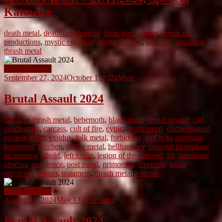
Katowice
death metal
,
death thrash metal
,
jesus piece
,
jinjer
,
knock out
productions
,
mystic coalition
,
mystic festival
,
obituary
,
sepultura
,
thrash metal
Show Reviews
September 27, 2024
October 1, 2024
Miro
Brutal Assault 2024
bay area thrash metal
,
behemoth
,
black metal
,
brutal assault
,
cad
,
candlemass
,
carcass
,
cult of fire
,
cynic
,
death metal
,
dödheimsgard
,
escuela grind
,
exodus
,
folk metal
,
forbidden
,
god is an astronaut
,
hatebreed
,
heathen
,
heavy metal
,
hellhammer
,
imperial triumphant
,
incantation
,
khold
,
left to die
,
legion of the damned
,
lik
,
metalcore
,
obscura
,
pestilence
,
post metal
,
primordial
,
riverside
,
sadus
,
satyricon
,
sinister
,
testament
,
thrash metal
,
vltimas
Show Reviews
August 31, 2024
May 13, 2025
Miro
Brutal Assault 2024