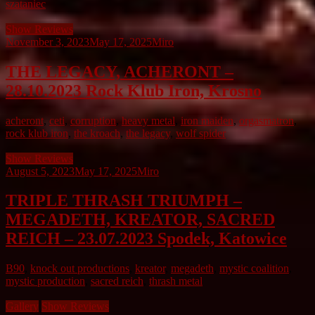
szataniec
Show Reviews
November 3, 2023
May 17, 2025
Miro
THE LEGACY, ACHERONT –
28.10.2023 Rock Klub Iron, Krosno
acheront
,
ceti
,
corruption
,
heavy metal
,
iron maiden
,
orgasmatron
,
rock klub iron
,
the kroach
,
the legacy
,
wolf spider
Show Reviews
August 5, 2023
May 17, 2025
Miro
TRIPLE THRASH TRIUMPH –
MEGADETH, KREATOR, SACRED
REICH – 23.07.2023 Spodek, Katowice
B90
,
knock out productions
,
kreator
,
megadeth
,
mystic coalition
,
mystic production
,
sacred reich
,
thrash metal
Gallery
Show Reviews