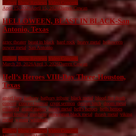
Gallery
Show Reviews
Video Concerts
April 15, 2026
April 15, 2026
Darren Cowan
HELLOWEEN, BEAST IN BLACK-San
Antonio, Texas
aztec theater
,
beast in black
,
hard rock
,
heavy metal
,
helloween
,
power metal
,
San Antonio
Gallery
Show Reviews
Video Concerts
March 28, 2026
April 3, 2026
Darren Cowan
Hell’s Heroes VIII-Day Three-Houston,
Texas
angel fury
,
bathory
,
bathory tribute
,
black metal
,
blood fire death
,
concert
,
concert festival
,
crypt sermon
,
demon bitch
,
doom metal
,
enslaved
,
grand magus
,
heavy metal
,
hell's heroes
,
hells heroes
metal festival
,
mayhem
,
norwegian black metal
,
thrash metal
,
viking
metal
,
watain
,
whiplash
Gallery
Show Reviews
Video Concerts