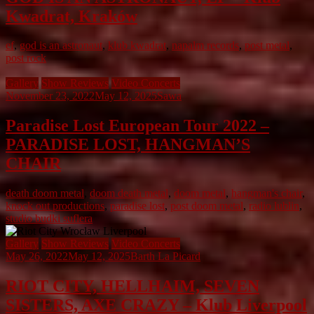
Kwadrat, Kraków
ef
,
god is an astronaut
,
klub kwadrat
,
napalm records
,
post metal
,
post rock
Gallery
Show Reviews
Video Concerts
November 23, 2022
May 12, 2025
Sawa
Paradise Lost European Tour 2022 –
PARADISE LOST, HANGMAN’S
CHAIR
death doom metal
,
doom death metal
,
doom metal
,
hangman's chair
,
knock out productions
,
paradise lost
,
post doom metal
,
radio lublin
,
studio budki suflera
Gallery
Show Reviews
Video Concerts
May 26, 2022
May 12, 2025
Barth La Picard
RIOT CITY, HELLHAIM, SEVEN
SISTERS, AXE CRAZY – Klub Liverpool