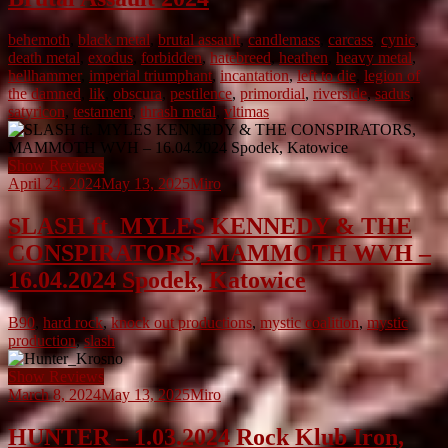
behemoth
,
black metal
,
brutal assault
,
candlemass
,
carcass
,
cynic
,
death metal
,
exodus
,
forbidden
,
hatebreed
,
heathen
,
heavy metal
,
hellhammer
,
imperial triumphant
,
incantation
,
left to die
,
legion of
the damned
,
lik
,
obscura
,
pestilence
,
primordial
,
riverside
,
sadus
,
satyricon
,
testament
,
thrash metal
,
vltimas
Show Reviews
April 24, 2024
May 13, 2025
Miro
SLASH ft. MYLES KENNEDY & THE
CONSPIRATORS, MAMMOTH WVH –
16.04.2024 Spodek, Katowice
B90
,
hard rock
,
knock out productions
,
mystic coalition
,
mystic
production
,
slash
Show Reviews
March 8, 2024
May 13, 2025
Miro
HUNTER – 1.03.2024 Rock Klub Iron,