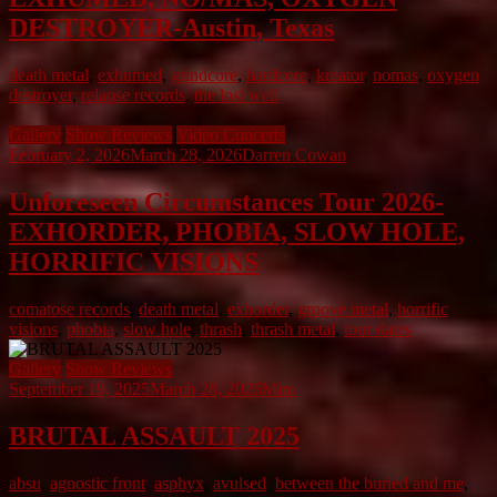
DESTROYER-Austin, Texas
death metal
,
exhumed
,
grindcore
,
hardcore
,
kreator
,
nomas
,
oxygen
destroyer
,
relapse records
,
the lost well
Gallery
Show Reviews
Video Concerts
February 2, 2026
March 28, 2026
Darren Cowan
Unforeseen Circumstances Tour 2026-
EXHORDER, PHOBIA, SLOW HOLE,
HORRIFIC VISIONS
comatose records
,
death metal
,
exhorder
,
groove metal
,
horrific
visions
,
phobia
,
slow hole
,
thrash
,
thrash metal
,
tour dates
Gallery
Show Reviews
September 19, 2025
March 28, 2026
Miro
BRUTAL ASSAULT 2025
absu
,
agnostic front
,
asphyx
,
avulsed
,
between the buried and me
,