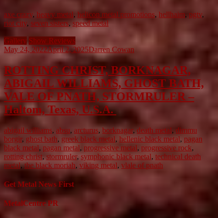
axe crazy
,
heavy metal
,
helicon metal promotions
,
hellhaim
,
pgtv
,
riot city
,
seven sisters
,
speed metal
Gallery
Show Reviews
May 24, 2022
April 2, 2025
Darren Cowan
ROTTING CHRIST, BORKNAGAR,
ABIGAIL WILLIAMS, GHOST BATH,
VALE OF PNATH, STORMRULER –
Haltom, Texas, U.S.A.
abigail williams
,
absu
,
arcturus
,
borknagar
,
death metal
,
dimmu
borgir
,
ghost bath
,
greek black metal
,
hellenic black metal
,
pagan
black metal
,
pagan metal
,
progressive metal
,
progressive rock
,
rotting christ
,
stormruler
,
symphonic black metal
,
technical death
metal
,
the black moriah
,
viking metal
,
vlale of pnath
Get Metal News First
MetalCentre PR