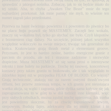
sprawdzić z jakiegoś nośnika. Zobaczę, jak to się będzie miało do
tej sztuki. Aha, to chyba „Awaken The Beast” mnie do tego
najbardziej przekonał. Jak mnie pamięć nie myli, to właśnie ten
numer zagrali jako przedostatni.
Przerwa na haust świeżego powietrza i z powrotem do piwnicy bo
na placu boju pojawił się MASTEMEY. Zaczęli bez
wokalu,
znaczy się wokalista był, tylko go słychać nie było. Czyli kłopotów
z brzmieniem ciąg dalszy. Na szczęście, później jakoś wszystko
względnie wskoczyło na swoje miejsce, trwając tak generalnie do
końca. Krakowianie grają thrash metal z elementami groove.
Przyznam, że jest to bardzo nośne, bardzo energiczne granie z
parciem do przodu, ale też i strasznie zadziorne i niezwykle
drapieżne. Muza MASTEMEY aż się sama prosi o intensywne
młynki i inne balety na parkiecie. Trochę tej rasowej, koncertowej
kurzawy przy takim graniu tu brakowało, ale i tak wyglądało to
ździebko lepiej niż w przypadku FEAR OF BLOOD. Co więcej?
Grają technicznie, atakują raz za razem ostrymi thrash’owymi
riffami, bez przerw zmieniają tempa, w ich graniu jest nieustająca
wartka akcja, są wątki i zagrania, gdzie dyńka sama kołysze się jak
zaprogramowana to w górę to w dół tudzież inne kierunki, więc
przy słabych cebulkach, można zgubić trochę upierzenia. Jak trzeba
jest powiedzmy skocznie, by za chwilę zapunktować lewym,
sierpowym. Budują fajny, adekwatny dla tej muzy klimat i to
jeszcze jeden plus. Widać, że im się chce, jest zaangażowanie, muza