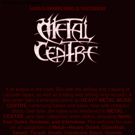
Read in any language
Learn to translate pages in your browser
It all began in the early '80s with the selling and copying of
cassette tapes, as well as trading and selling vinyl records. A
few years later, it emerged online as
HEAVY METAL MUSIC
CENTRE
, continuing trades and sales, now with compact
discs. Over time, the name was shortened to
METAL
CENTRE
, and new categories were added, including
News,
Tour Dates, Reviews, and Interviews.
The webzine focuses
on all subgenres of
Metal—Heavy, Doom, Glam/Hair,
Speed, Thrash, Death, Grindcore, Black, Groove,