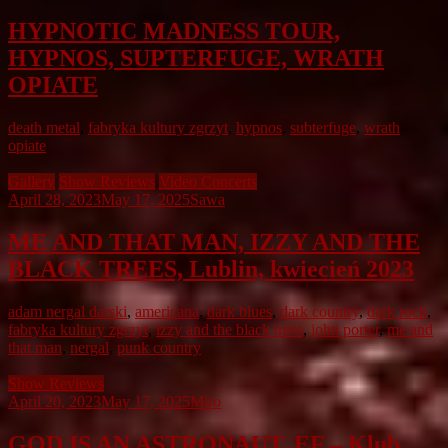
HYPNOTIC MADNESS TOUR,
HYPNOS, SUPTERFUGE, WRATH
OPIATE
death metal
,
fabryka kultury zgrzyt
,
hypnos
,
subterfuge
,
wrath
opiate
Gallery
Show Reviews
Video Concerts
April 28, 2023
May 17, 2025
Sawa
ME AND THAT MAN, IZZY AND THE
BLACK TREES, Lublin, kwiecień 2023
adam nergal darski
,
americana
,
dark blues
,
dark country
,
dark rock
,
fabryka kultury zgrzyt
,
izzy and the black trees
,
john porter
,
me and
that man
,
nergal
,
punk country
Show Reviews
April 20, 2023
May 17, 2025
Miro
GOD IS AN ASTRONAUT, EF – Klub