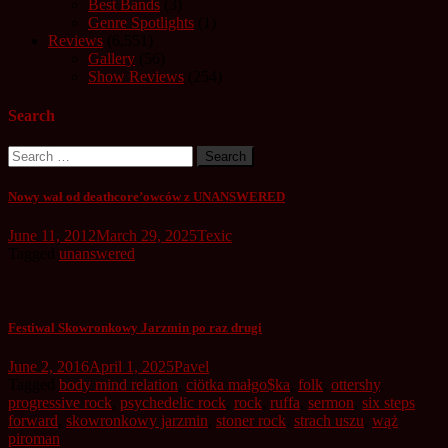
Best Bands
(3)
Genre Spotlights
(1)
Reviews
(6,551)
Gallery
(56)
Show Reviews
(254)
Search
Search
for:
Nowy wał od deathcore’owców z UNANSWERED
June 11, 2012
March 29, 2025
Texic
Tagged
unanswered
Festiwal Skowronkowy Jarzmin po raz drugi
June 2, 2016
April 1, 2025
Pavel
Tagged
body mind relation
,
ciötka małgo$ka
,
folk
,
ottershy
,
progressive rock
,
psychedelic rock
,
rock
,
ruffa
,
sermon
,
six steps
forward
,
skowronkowy jarzmin
,
stoner rock
,
strach uszu
,
wąż
piroman