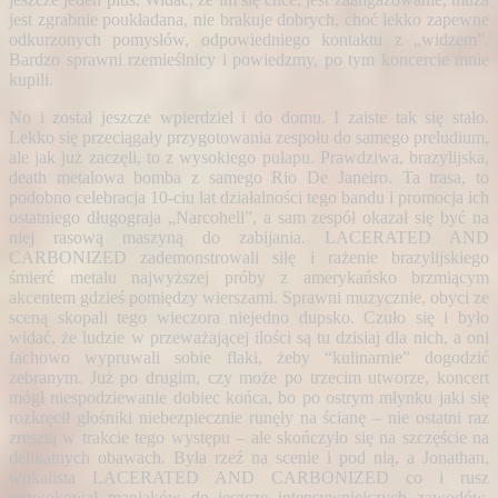
jest zgrabnie poukładana, nie brakuje dobrych, choć lekko zapewne
odkurzonych pomysłów, odpowiedniego kontaktu z „widzem”.
Bardzo sprawni rzemieślnicy i powiedzmy, po tym koncercie mnie
kupili.
No i został jeszcze wpierdziel i do domu. I zaiste tak się stało.
Lekko się przeciągały przygotowania zespołu do samego preludium,
ale jak już zaczęli, to z wysokiego pułapu. Prawdziwa, brazylijska,
death metalowa bomba z samego Rio De Janeiro. Ta trasa, to
podobno celebracja 10-ciu lat działalności tego
bandu i promocja ich
ostatniego długograja „Narcohell”, a sam zespół okazał się być na
niej rasową maszyną do zabijania. LACERATED AND
CARBONIZED zademonstrowali siłę i rażenie brazylijskiego
śmierć metalu najwyższej próby z amerykańsko brzmiącym
akcentem gdzieś pomiędzy wierszami. Sprawni muzycznie, obyci ze
sceną skopali tego wieczora niejedno dupsko. Czuło się i było
widać, że ludzie w przeważającej ilości są tu dzisiaj dla nich, a oni
fachowo wypruwali sobie flaki, żeby “kulinarnie” dogodzić
zebranym. Już po drugim, czy może po trzecim utworze, koncert
mógł niespodziewanie dobiec końca, bo po ostrym młynku jaki się
rozkręcił głośniki niebezpiecznie runęły na ścianę – nie ostatni raz
zresztą w trakcie tego występu
– ale skończyło się na szczęście na
delikatnych obawach. Była rzeź na scenie i pod nią, a Jonathan,
wokalista LACERATED AND CARBONIZED co i rusz
prowokował maniaków do jeszcze intensywniejszych zawodów.