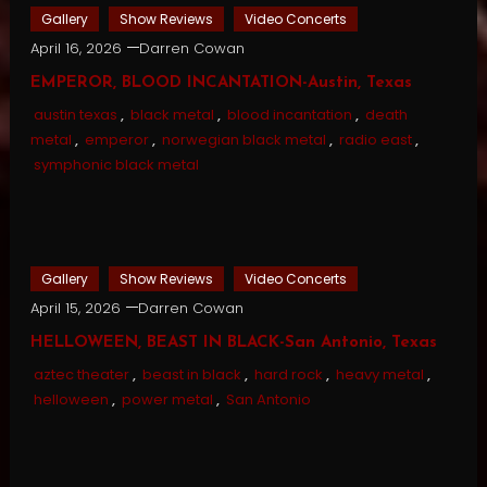
Gallery
Show Reviews
Video Concerts
April 16, 2026
Darren Cowan
EMPEROR, BLOOD INCANTATION-Austin, Texas
austin texas
,
black metal
,
blood incantation
,
death
metal
,
emperor
,
norwegian black metal
,
radio east
,
symphonic black metal
Gallery
Show Reviews
Video Concerts
April 15, 2026
Darren Cowan
HELLOWEEN, BEAST IN BLACK-San Antonio, Texas
aztec theater
,
beast in black
,
hard rock
,
heavy metal
,
helloween
,
power metal
,
San Antonio