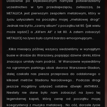
Dosłownie po błyskawicznym namyśle potwierdziliśmy
uczestnictwo w tym przedsięwzięciu, zwłaszcza, że
METALLICA jest pierwszym zespołem metalowym, który w
życiu usłyszałem na początku mojej „metalowej drogi”.
Jednak nie był to „czarny album” z początku lat 90. (jak wielu
może sądzić) a „Kill’em All” z lat 80. A zatem zobaczyć
METALLICĘ na żywo było czymś bardzo emocjonującym…
…Kilka miesięcy później wszyscy siedzieliśmy w wynajętym
busie w drodze do Warszawy, popijając dziwne drinki, które
znacząco umilały nam podróż… W Warszawie wysiedliśmy
na ogromnym parkingu obok dworca Warszawa-Stadion,
dalej czekała nas piesza przeprawa do oddalonego o
kilkaset metrów Stadionu Narodowego… Podczas drogi
jeszcze mogliśmy usłyszeć ostatnie dźwięki ANTHRAX…
Niestety nie dane było nam zobaczyć na żywo tej
legendarnej kapeli, którą cenię od początku mojej
koegzystencji z muzyka metalową… No cóż, dorosłe życie