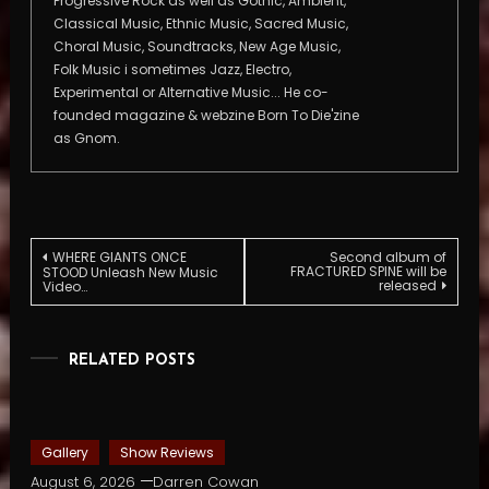
Progressive Rock as well as Gothic, Ambient,
Classical Music, Ethnic Music, Sacred Music,
Choral Music, Soundtracks, New Age Music,
Folk Music i sometimes Jazz, Electro,
Experimental or Alternative Music... He co-
founded magazine & webzine Born To Die'zine
as Gnom.
Post
WHERE GIANTS ONCE
Second album of
FRACTURED SPINE will be
STOOD Unleash New Music
released
Video…
navigation
RELATED POSTS
Gallery
Show Reviews
August 6, 2026
Darren Cowan