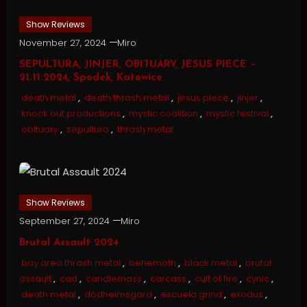
Show Reviews
November 27, 2024
Miro
SEPULTURA, JINJER, OBITUARY, JESUS PIECE –
21.11.2024, Spodek, Katowice
death metal
,
death thrash metal
,
jesus piece
,
jinjer
,
knock out productions
,
mystic coalition
,
mystic festival
,
obituary
,
sepultura
,
thrash metal
Show Reviews
September 27, 2024
Miro
Brutal Assault 2024
bay area thrash metal
,
behemoth
,
black metal
,
brutal
assault
,
cad
,
candlemass
,
carcass
,
cult of fire
,
cynic
,
death metal
,
dödheimsgard
,
escuela grind
,
exodus
,