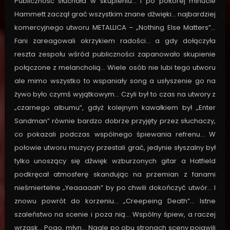
Publiczność słuchała w skupieniu… i po półtorej minucie
Hammett zaczął grać wszystkim znane dźwięki… najbardziej
komercyjnego utworu METALLICA – „Nothing Else Matters”…
Fani zareagowali okrzykiem radości… a gdy dołączyła
reszta zespołu wśród publiczności zapanowało skupienie
połączone z melancholią… Wiele osób nie lubi tego utworu
ale mimo wszystko to wspaniały song a usłyszenie go na
żywo było czymś wyjątkowym… Czyli był to czas na utwory z
„czarnego albumu”, gdyż kolejnym kawałkiem był „Enter
Sandman” równie bardzo dobrze przyjęty przez słuchaczy,
co pokazali podczas wspólnego śpiewania refrenu… W
połowie utworu muzycy przestali grać, jedynie słyszalny był
tylko unoszący się dźwięk wzburzonych gitar a Hatfield
podkręcał atmosferę skandując na przemian z fanami
nieśmiertelne „Yeaaaaah” by po chwili dokończyć utwór… I
znowu powrót do korzeniu… „Creepeing Death”… Istne
szaleństwo na scenie i poza nią… Wspólny śpiew, a raczej
wrzask… Pogo, młyn… Nagle po obu stronach sceny pojawili