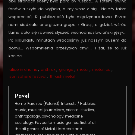
obu stronach sceny była pora by ruszać… A zatem lawina
fanów ruszyła do wyjścia, a my wraz z nią… Należy także
wspomnieć, iż publiczność była międzynarodowa. Przed
nami siedziała energiczna grupa z Grecji, a gdzieś wśród
tłumu dało się również słyszeć wschodniosłowiański język…
Po kilkunastu minutach wracaliśmy już naszym busem do
domu… Wspomnienia przeżytych chwil… i żal, że to już
koniec…
alice in chains
,
anthrax
,
grunge
,
metal
,
metallica
,
sonisphere festival
,
thrash metal
Pavel
Home: Parczew (Poland). Interests / Hobbies:
music, musical journalism, oriental studies,
anthropology, psychology, medicine,
sociology. Favourite music genres: first of all
the all genres of Metal, Hardcore and