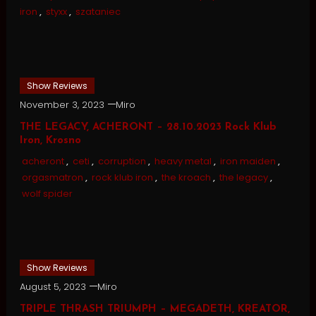
iron
,
styxx
,
szataniec
Show Reviews
November 3, 2023
Miro
THE LEGACY, ACHERONT – 28.10.2023 Rock Klub
Iron, Krosno
acheront
,
ceti
,
corruption
,
heavy metal
,
iron maiden
,
orgasmatron
,
rock klub iron
,
the kroach
,
the legacy
,
wolf spider
Show Reviews
August 5, 2023
Miro
TRIPLE THRASH TRIUMPH – MEGADETH, KREATOR,