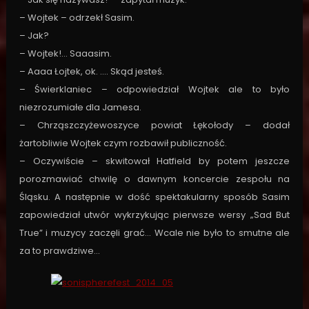
– Wojtek – odrzekł Sasim.
– Jak?
– Wojtek!… Saaasim.
– Aaaa Łojtek, ok. …. Skąd jesteś.
– Świerklaniec – odpowiedział Wojtek ale to było
niezrozumiałe dla Jamesa.
– Chrząszczyżewoszyce powiat Łękołody – dodał
żartobliwie Wojtek czym rozbawił publiczność.
– Oczywiście – skwitował Hatfield by potem jeszcze
porozmawiać chwilę o dawnym koncercie zespołu na
Śląsku. A następnie w dość spektakularny sposób Sasim
zapowiedział utwór wykrzykując pierwsze wersy „Sad But
True” i muzycy zaczęli grać… Wcale nie było to smutne ale
za to prawdziwe…