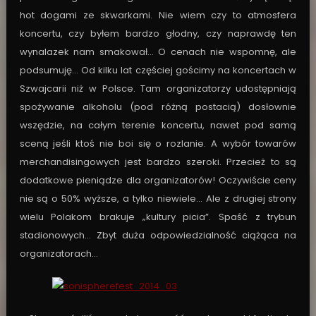
hot dogami ze skwarkami. Nie wiem czy to atmosfera
koncertu, czy byłem bardzo głodny, czy naprawdę ten
wynalazek nam smakował… O cenach nie wspomnę, ale
podsumuję… Od kilku lat częściej gościmy na koncertach w
Szwajcarii niż w Polsce. Tam organizatorzy udostępniają
spożywanie alkoholu (pod różną postacią) dosłownie
wszędzie, na całym terenie koncertu, nawet pod samą
sceną jeśli ktoś nie boi się o rozlanie. A wybór towarów
merchandisingowych jest bardzo szeroki. Przecież to są
dodatkowe pieniądze dla organizatorów! Oczywiście ceny
nie są o 50% wyższe, a tylko niewiele… Ale z drugiej strony
wielu Polakom brakuje „kultury picia”. Spaść z trybun
stadionowych… Zbyt duża odpowiedzialność ciążąca na
organizatorach…