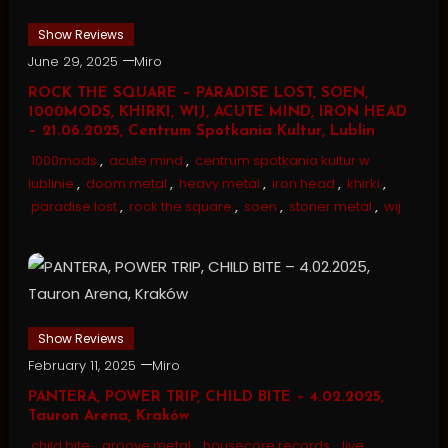
Show Reviews
June 29, 2025
Miro
ROCK THE SQUARE – PARADISE LOST, SOEN,
1000MODS, KHIRKI, WIJ, ACUTE MIND, IRON HEAD
– 21.06.2025, Centrum Spotkania Kultur, Lublin
1000mods
,
acute mind
,
centrum spotkania kultur w
lublinie
,
doom metal
,
heavy metal
,
iron head
,
khirki
,
paradise lost
,
rock the square
,
soen
,
stoner metal
,
wij
Show Reviews
February 11, 2025
Miro
PANTERA, POWER TRIP, CHILD BITE – 4.02.2025,
Tauron Arena, Kraków
child bite
,
groove metal
,
housecore records
,
live