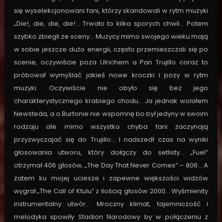
się wyselekcjonowani fani, którzy skandowali w rytm muzyki
„Die!, die, die, die!… Trwało to kilka sporych chwil… Potem
szybko zbiegli ze sceny… Muzycy mimo swojego wieku mają
w sobie jeszcze dużo energii, często przemieszczali się po
scenie, oczywiście poza Ulrichem a Pan Trujillo coraz to
próbował wymyślać jakieś nowe kroczki i pozy w rytm
muzyki. Oczywiście nie obyło się bez jego
charakterystycznego krabiego chodu… Ja jednak wolałem
Newsteda, a o Burtonie nie wspomnę bo był jedyny w swoim
rodzaju ale mimo wszystko chyba fani zaczynają
przyzwyczajać się do Trujillo… I nadszedł czas na wyniki
głosowania utworu, który dołączy do setlisty… „Fuel”
otrzymał 406 głosów, „The Day That Never Comes” – 806… A
zatem ku mojej uciesze i zapewne większości widzów
wygrał „The Call of Ktulu” z ilością głosów 2000… Wyśmienity
instrumentalny utwór… Mroczny klimat, tajemniczość i
melodyka spowiły Stadion Narodowy by w połączeniu z