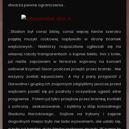
stwarza pewne ograniczenia…
…Stadion był coraz bliżej, coraz więcej fanów szeroko
pojętej muzyki rockowej napływało w stronę bramek
wejściowych… Niektórzy rozpaczliwie ogłaszali się na
własnej roboty transparentach o kupnie biletu. Inni z kolei,
już nieźle zaprawieni w ferworze wyprawy na koncert
usiłowali trzymać fason podczas przejść przez bramki… Nie
wszyscy zostali wpuszczeni… A my z parą przyjaciół z
Garwolina i grupką ich znajomych zdążyliśmy jeszcze przed
wejściem posilić się po podroży i oczywiście ugasić silne
pragnienie… Potem już tylko przejście przez bramkę, kontakt
z ochroną… zeskanowanie… i byliśmy u stóp kolosalnego
Stadionu Narodowego… Dojście na trybuny i zajęcie
dogodnych miejsc było nie lada wyzwaniem, ale udało się,
a było już bardzo dużo fanów rockowej muzyki. W sumie to