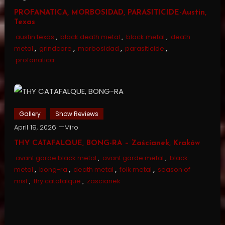
PROFANATICA, MORBOSIDAD, PARASITICIDE-Austin,
Texas
austin texas
,
black death metal
,
black metal
,
death
metal
,
grindcore
,
morbosidad
,
parasiticide
,
profanatica
Gallery
Show Reviews
April 19, 2026
Miro
THY CATAFALQUE, BONG-RA – Zaścianek, Kraków
avant garde black metal
,
avant garde metal
,
black
metal
,
bong-ra
,
death metal
,
folk metal
,
season of
mist
,
thy catafalque
,
zascianek