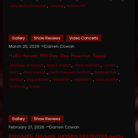
udo dirkschneider
,
voivod
,
witherfall
Gallery
Show Reviews
Video Concerts
March 25, 2026
Darren Cowan
Hell’s Heroes VIII-Day One-Houston, Texas
3inches of blood
,
black metal
,
chris holmes
,
coven
,
doro
,
doro pesch
,
hell's heroes festival
,
hellbutcher
,
helstar
,
jag panzer
,
labyrinth
,
nifelheim
,
one of nine
,
warlock
,
wasp
Gallery
Show Reviews
February 27, 2026
Darren Cowan
EXHUMED, NO/MAS, OXYGEN DESTROYER-Austin,