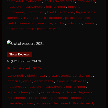
folk metal
,
forbidden
,
god is an astronaut
,
hatebreed
,
heathen
,
heavy metal
,
hellhammer
,
imperial
triumphant
,
incantation
,
khold
,
left to die
,
legion of the
damned
,
lik
,
metalcore
,
obscura
,
pestilence
,
post
metal
,
primordial
,
riverside
,
sadus
,
satyricon
,
sinister
,
testament
,
thrash metal
,
vltimas
Show Reviews
August 31, 2024
Miro
Brutal Assault 2024
behemoth
,
black metal
,
brutal assault
,
candlemass
,
carcass
,
cynic
,
death metal
,
exodus
,
forbidden
,
hatebreed
,
heathen
,
heavy metal
,
hellhammer
,
imperial triumphant
,
incantation
,
left to die
,
legion of
the damned
,
lik
,
obscura
,
pestilence
,
primordial
,
riverside
,
sadus
,
satyricon
,
testament
,
thrash metal
,