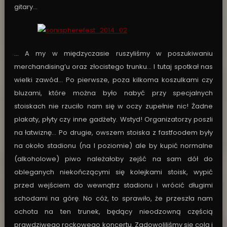
gitary…
… A my w międzyczasie ruszyliśmy w poszukiwaniu
merchandising’u oraz złocistego trunku… I tutaj spotkał nas
wielki zawód… Po pierwsze, poza kilkoma koszulkami czy
bluzami, które można było nabyć przy specjalnych
stoiskach nie rzuciło nam się w oczy zupełnie nic! Żadne
plakaty, płyty czy inne gadżety. Wstyd! Organizatorzy poszli
na łatwiznę… Po drugie, owszem stoiska z fastfoodem były
na około stadionu (na I poziomie) ale by kupić normalne
(alkoholowe) piwo należałoby zejść na sam dół do
obleganych niekończącymi się kolejkami stoisk, wypić
przed wejściem do wewnątrz stadionu i wrócić długimi
schodami na górę. No cóż, to sprawiło, że przeszła nam
ochota na ten trunek, będący nieodzowną częścią
prawdziwego rockowego koncertu. Zadowoliliśmy się colą i