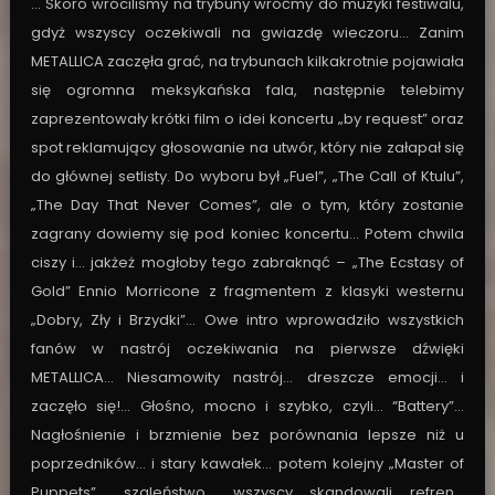
… Skoro wróciliśmy na trybuny wróćmy do muzyki festiwalu,
gdyż wszyscy oczekiwali na gwiazdę wieczoru… Zanim
METALLICA zaczęła grać, na trybunach kilkakrotnie pojawiała
się ogromna meksykańska fala, następnie telebimy
zaprezentowały krótki film o idei koncertu „by request” oraz
spot reklamujący głosowanie na utwór, który nie załapał się
do głównej setlisty. Do wyboru był „Fuel”, „The Call of Ktulu”,
„The Day That Never Comes”, ale o tym, który zostanie
zagrany dowiemy się pod koniec koncertu… Potem chwila
ciszy i… jakżeż mogłoby tego zabraknąć – „The Ecstasy of
Gold” Ennio Morricone z fragmentem z klasyki westernu
„Dobry, Zły i Brzydki”… Owe intro wprowadziło wszystkich
fanów w nastrój oczekiwania na pierwsze dźwięki
METALLICA… Niesamowity nastrój… dreszcze emocji… i
zaczęło się!… Głośno, mocno i szybko, czyli… “Battery”…
Nagłośnienie i brzmienie bez porównania lepsze niż u
poprzedników… i stary kawałek… potem kolejny „Master of
Puppets”… szaleństwo… wszyscy skandowali refren…