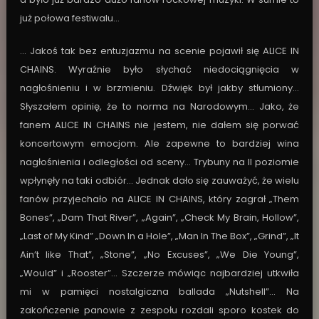
już połowa festiwalu…
… Jakoś tak bez entuzjazmu na scenie pojawił się ALICE IN
CHAINS. Wyraźnie było słychać niedociągnięcia w
nagłośnieniu i w brzmieniu. Dźwięk był jakby stłumiony…
Słyszałem opinię, że to norma na Narodowym… Jako, że
fanem ALICE IN CHAINS nie jestem, nie dałem się porwać
koncertowym emocjom. Ale zapewne to bardziej wina
nagłośnienia i odległości od sceny… Trybuny na II poziomie
wpłynęły na taki odbiór… Jednak dało się zauważyć, że wielu
fanów przyjechało na ALICE IN CHAINS, który zagrał „Them
Bones”, „Dam That River”, „Again”, „Check My Brain, Hollow”,
„Last of My Kind” „Down In a Hole”, „Man In The Box”, „Grind”, „It
Ain’t like That”, „Stone”, „No Excuses”, „We Die Young”,
„Would” i „Rooster”… Szczerze mówiąc najbardziej utkwiła
mi w pamięci nostalgiczna ballada „Nutshell”… Na
zakończenie panowie z zespołu rozdali sporo kostek do