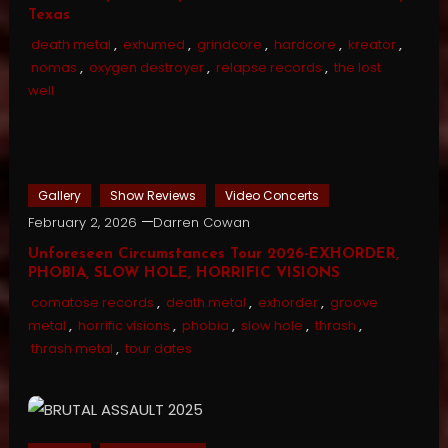
Texas
death metal
,
exhumed
,
grindcore
,
hardcore
,
kreator
,
nomas
,
oxygen destroyer
,
relapse records
,
the lost
well
Gallery
Show Reviews
Video Concerts
February 2, 2026
Darren Cowan
Unforeseen Circumstances Tour 2026-EXHORDER,
PHOBIA, SLOW HOLE, HORRIFIC VISIONS
comatose records
,
death metal
,
exhorder
,
groove
metal
,
horrific visions
,
phobia
,
slow hole
,
thrash
,
thrash metal
,
tour dates