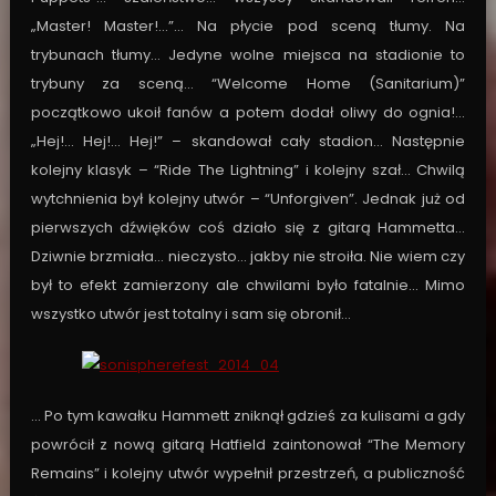
„Master! Master!…”… Na płycie pod sceną tłumy. Na
trybunach tłumy… Jedyne wolne miejsca na stadionie to
trybuny za sceną… “Welcome Home (Sanitarium)”
początkowo ukoił fanów a potem dodał oliwy do ognia!…
„Hej!… Hej!… Hej!” – skandował cały stadion… Następnie
kolejny klasyk – “Ride The Lightning” i kolejny szał… Chwilą
wytchnienia był kolejny utwór – “Unforgiven”. Jednak już od
pierwszych dźwięków coś działo się z gitarą Hammetta…
Dziwnie brzmiała… nieczysto… jakby nie stroiła. Nie wiem czy
był to efekt zamierzony ale chwilami było fatalnie… Mimo
wszystko utwór jest totalny i sam się obronił…
… Po tym kawałku Hammett zniknął gdzieś za kulisami a gdy
powrócił z nową gitarą Hatfield zaintonował “The Memory
Remains” i kolejny utwór wypełnił przestrzeń, a publiczność