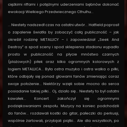
ciężkimi riffami i potężnymi uderzeniami bębnów dokonać
ewokacji Wielkiego Przedwiecznego Cthulhu…
… Niestety nadszedł czas na ostatni utwór… Hatfield poprosił
o zapalenie światła by zobaczyć całą publiczność – jak
określił rodzinę METALLICY – i zapowiedział „Seek And
Destroy” a spod sceny i spod sklepienia stadionu wypadło
prosto w publiczność na płycie mnóstwo czarnych
(plażowych) piłek oraz kilka ogromnych kolorowych z
logiem METALLICA… Była ostra muzyka i ostra walka o piłki,
które odbijały się ponad głowami fanów zmieniając coraz
swoje położenie… Niektórzy wzięli sobie mocno do serca
posiadanie takiej piłki… Oj, działo się… Niestety to był ostatni
kawałek… Koncert zakończył się ogromnymi
podziękowaniami zespołu. Muzycy na koniec podchodzili
do fanów… rozdawali kostki do gitar, pałeczki do perkusji,
wspólnie żartowali, przybijali piątki… Ale dla wszystkich, po