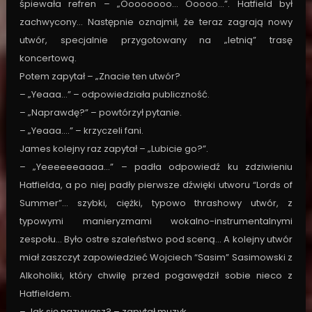
śpiewała refren – „Oooooooo… Ooooo…”. Hatfield był
zachwycony… Następnie oznajmił, że teraz zagrają nowy
utwór, specjalnie przygotowany na „letnią” trasę
koncertową.
Potem zapytał – „Znacie ten utwór?
– „Yeaaa…” – odpowiedziała publiczność.
– „Naprawdę?” – powtórzył pytanie.
– „Yeaaa….” – krzyczeli fani.
James kolejny raz zapytał – „Lubicie go?”.
– „Yeeeeeeaaaa…” – padła odpowiedź ku zdziwieniu
Hatfielda, a po niej padły pierwsze dźwięki utworu “Lords of
Summer”… szybki, ciężki, typowo thrashowy utwór, z
typowymi manieryzmami wokalno-instrumentalnymi
zespołu… Było ostre szaleństwo pod sceną… A kolejny utwór
miał zaszczyt zapowiedzieć Wojciech “Sasim” Sasimowski z
Alkoholiki, który chwilę przed pogawędził sobie nieco z
Hatfieldem.
– Jak się nazywasz? – zapytał muzyk.