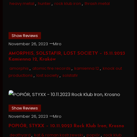
heavy metal
,
hunter
,
rock klub iron
,
thrash metal
Show Reviews
November 26, 2023
Miro
AMORPHIS, SOLSTAFIR, LOST SOCIETY – 15.11.2023
Kamienna 12, Kraków
amorphis
,
atomic fire records
,
kamienna 12
,
knock out
productions
,
lost society
,
solstafir
Show Reviews
November 26, 2023
Miro
POPIÓR, STYXX – 10.11.2023 Rock Klub Iron, Krosno
deathyard
,
kat & roman kostrzewski
,
popiór
,
rock klub