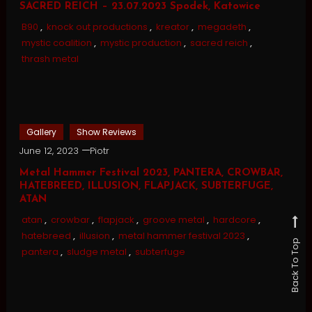
SACRED REICH – 23.07.2023 Spodek, Katowice
B90
,
knock out productions
,
kreator
,
megadeth
,
mystic coalition
,
mystic production
,
sacred reich
,
thrash metal
Gallery
Show Reviews
June 12, 2023
Piotr
Metal Hammer Festival 2023, PANTERA, CROWBAR,
HATEBREED, ILLUSION, FLAPJACK, SUBTERFUGE,
ATAN
atan
,
crowbar
,
flapjack
,
groove metal
,
hardcore
,
hatebreed
,
illusion
,
metal hammer festival 2023
,
Back To Top
pantera
,
sludge metal
,
subterfuge