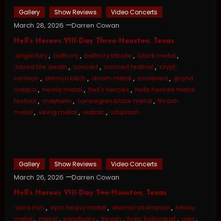
Gallery
Show Reviews
Video Concerts
March 28, 2026
Darren Cowan
Hell’s Heroes VIII-Day Three-Houston, Texas
angel fury
,
bathory
,
bathory tribute
,
black metal
,
blood fire death
,
concert
,
concert festival
,
crypt
sermon
,
demon bitch
,
doom metal
,
enslaved
,
grand
magus
,
heavy metal
,
hell's heroes
,
hells heroes metal
festival
,
mayhem
,
norwegian black metal
,
thrash
metal
,
viking metal
,
watain
,
whiplash
Gallery
Show Reviews
Video Concerts
March 26, 2026
Darren Cowan
Hell’s Heroes VIII-Day Two-Houston, Texas
aura nori
,
epic heavy metal
,
eternal champion
,
heavy
metal
,
metal
,
sanctuary
,
thrash
,
toxic holocaust
,
udo
,