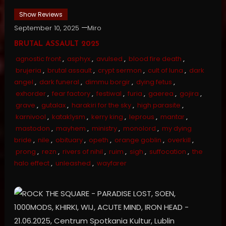
Show Reviews
September 10, 2025
Miro
BRUTAL ASSAULT 2025
agnostic front
,
asphyx
,
avulsed
,
blood fire death
,
brujeria
,
brutal assault
,
crypt sermon
,
cult of luna
,
dark
angel
,
dark funeral
,
dimmu borgir
,
dying fetus
,
exhorder
,
fear factory
,
festiwal
,
furia
,
gaerea
,
gojira
,
grave
,
gutalax
,
harakiri for the sky
,
high parasite
,
karnivool
,
kataklysm
,
kerry king
,
leprous
,
mantar
,
mastodon
,
mayhem
,
ministry
,
monolord
,
my dying
bride
,
nile
,
obituary
,
opeth
,
orange goblin
,
overkill
,
prong
,
rezn
,
rivers of nihil
,
ruim
,
sigh
,
suffocation
,
the
halo effect
,
unleashed
,
wayfarer