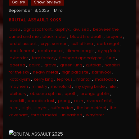
Gallery
Show Reviews
September 19, 2025
Miro
BRUTAL ASSAULT 2025
absu
,
agnostic front
,
asphyx
,
avulsed
,
between the
buried and me
,
black metal
,
blood fire death
,
brujeria
,
brutal assault
,
crypt sermon
,
cult of luna
,
dark angel
,
dark funeral
,
death metal
,
dimmu borgir
,
dying fetus
,
exhorder
,
fear factory
,
fleshgod apocalypse
,
furia
,
gaerea
,
gojira
,
grave
,
green lung
,
gutalax
,
harakiri
for the sky
,
heavy metal
,
high parasite
,
karnivool
,
kataklysm
,
kerry king
,
leprous
,
mantar
,
mastodon
,
mayhem
,
ministry
,
monolord
,
my dying bride
,
nile
,
obituary
,
obscure sphinx
,
opeth
,
orange goblin
,
overkill
,
paradise lost
,
prong
,
rezn
,
rivers of nihil
,
ruim
,
sigh
,
slayer
,
suffocation
,
the halo effect
,
the
kovenant
,
thrash metal
,
unleashed
,
wayfarer