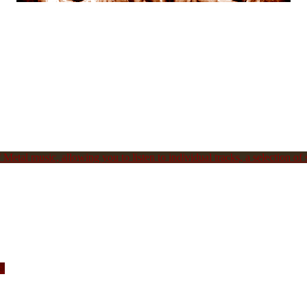
Metal music, allowing you to listen to individual tracks, a selection of s
c.