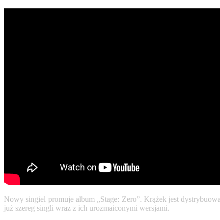
Nowy singiel promuje album „Stage: Zero”. Krążek jest dystrybuowa
już szereg singli wraz z ich urozmaiconymi wersjami.