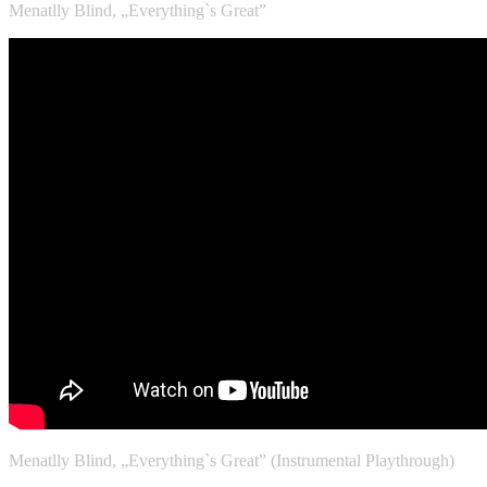
Menatlly Blind, „Everything`s Great”
Menatlly Blind, „Everything`s Great” (Instrumental Playthrough)