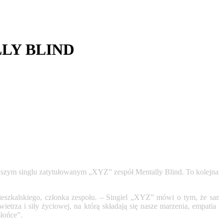
LLY BLIND
ym singlu zatytułowanym „XYZ” zespół Mentally Blind. To kolejna p
szkalskiego, członka zespołu. – Singiel „XYZ” mówi o tym, że samo
trza i siły życiowej, na którą składają się nasze marzenia, empatia
słońce”.