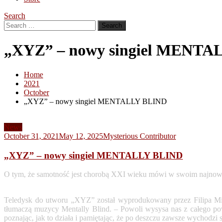
Search
Search
for:
„XYZ” – nowy singiel MENTA
Home
2021
October
„XYZ” – nowy singiel MENTALLY BLIND
News
October 31, 2021
May 12, 2025
Mysterious Contributor
„XYZ” – nowy singiel MENTALLY BLIND
O tym, że samotność jest chorobą XXI wieku mówi w swoim najnowsz
Teledysk do utworu „XYZ” został wyprodukowany przez Filipa Mie
tłumaczą muzycy Mentally Blind. – Powoli wysysa nas z całego powie
poznając, jak to działa i pamiętając, że po deszczu zawsze wychodzi 