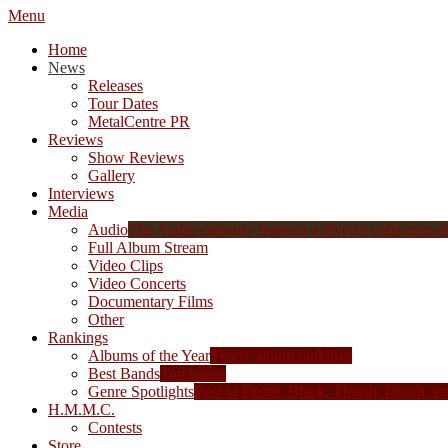
Menu
Home
News
Releases
Tour Dates
MetalCentre PR
Reviews
Show Reviews
Gallery
Interviews
Media
Audio
The Audio category features a diverse collection of 
Full Album Stream
Video Clips
Video Concerts
Documentary Films
Other
Rankings
Albums of the Year
Yearly album rankings
Best Bands
Top bands
Genre Spotlights
Best in Death, Black, Thrash, Doom, et
H.M.M.C.
Contests
Store