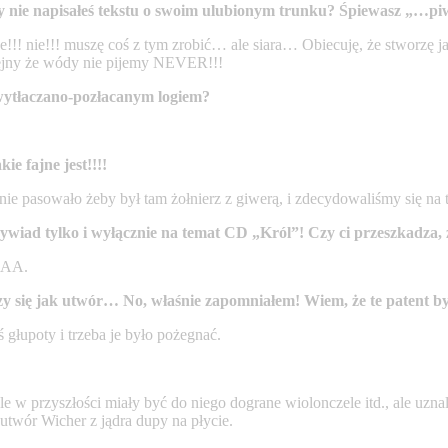
pory nie napisałeś tekstu o swoim ulubionym trunku? Śpiewasz „…pi
i e!!! nie!!! muszę coś z tym zrobić… ale siara… Obiecuję, że stworzę 
olejny że wódy nie pijemy NEVER!!!
wytłaczano-pozłacanym logiem?
e fajne jest!!!!
ie pasowało żeby był tam żołnierz z giwerą, i zdecydowaliśmy się na t
ywiad tylko i wyłącznie na temat CD „Król”! Czy ci przeszkadza, 
o AA.
 się jak utwór… No, właśnie zapomniałem! Wiem, że te patent by
ś głupoty i trzeba je było pożegnać.
w przyszłości miały być do niego dograne wiolonczele itd., ale uznaliś
y utwór Wicher z jądra dupy na płycie.