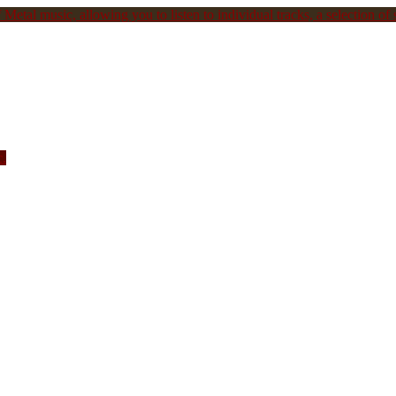
Metal music, allowing you to listen to individual tracks, a selection of s
c.