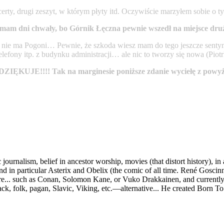
rty, drugi zeszyt, w którym płyty itd. Oczywiście marzyłem sobie o t
im mam dni chwały, bo Górnik Łęczna pewnie wszedł na miejsce dru
 nie ma Pogoni… Pewnie, że szkoda wiesz mam do tego jeszcze sentym
lefony itp. z budynku administracji… ale nic to tworzy się nowa (Pi
ZIĘKUJE!!!! Tak na marginesie poniższe zdanie wyciełę z powyż
 journalism, belief in ancestor worship, movies (that distort history), 
 and in particular Asterix and Obelix (the comic of all time. René Gos
nre... such as Conan, Solomon Kane, or Vuko Drakkainen, and currently J
lack, folk, pagan, Slavic, Viking, etc.—alternative... He created Born To