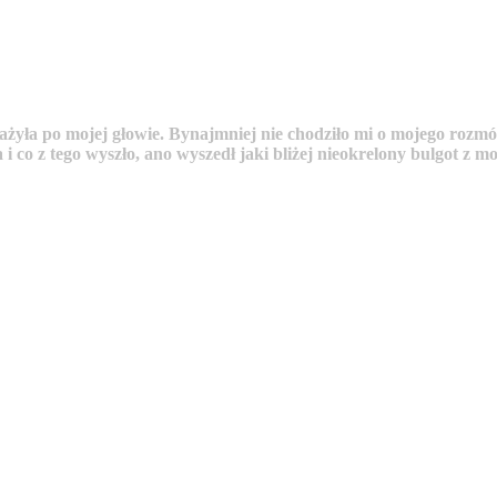
krażyła po mojej głowie. Bynajmniej nie chodziło mi o mojego roz
i co z tego wyszło, ano wyszedł jaki bliżej nieokrelony bulgot z m