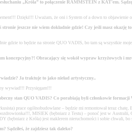
 przesłuchaniu „Króla” to połączenie RAMMSTEIN z KAT'em. Sądzę
ent!!! Dzięki!!! Uważam, że oni i System of a down to objawienie os
stronie jeszcze nie wiem dokładnie gdzie! Czy jeśli masz okazję to
kładnie gdzie to będzie na stronie QUO VADIS, bo tam są wszystkie moje
bum koncepcyjny?! Obracający się wokół wypraw krzyżowych i mr
adzie? Ja traktuje to jako nieład artystyczny..
jny wywiad!!! Przysięgam!!!
tnieje obecny stan QUO VADIS? Co porabiają byli członkowie fo
usista) prace ogólnobudowlane – będzie mi remontował teraz chatę, B
– pozdrowionka!!!, MISIEK (bębniarz z Testu) – ponoć jest w Austr
 (bębniarz z Króla) jest maklerem nieruchomości i sobie chwali, bo s
? Sądziłeś, że zajdziesz tak daleko?