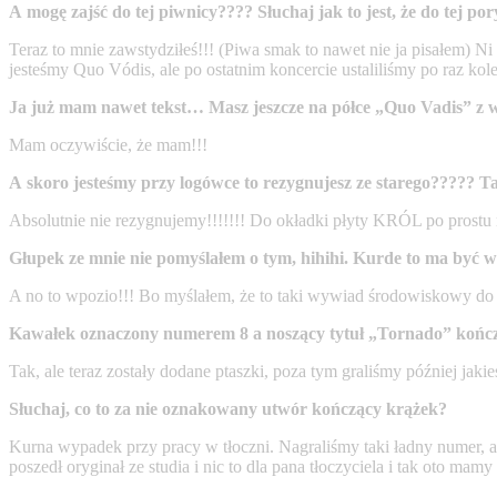
A mogę zajść do tej piwnicy???? Słuchaj jak to jest, że do tej 
Teraz to mnie zawstydziłeś!!! (Piwa smak to nawet nie ja pisałem) N
jesteśmy Quo Vódis, ale po ostatnim koncercie ustaliliśmy po raz k
Ja już mam nawet tekst… Masz jeszcze na półce „Quo Vadis” z 
Mam oczywiście, że mam!!!
A skoro jesteśmy przy logówce to rezygnujesz ze starego????? Taki
Absolutnie nie rezygnujemy!!!!!!! Do okładki płyty KRÓL po prostu n
Głupek ze mnie nie pomyślałem o tym, hihihi. Kurde to ma być w
A no to wpozio!!! Bo myślałem, że to taki wywiad środowiskowy d
Kawałek oznaczony numerem 8 a noszący tytuł „Tornado” kończy
Tak, ale teraz zostały dodane ptaszki, poza tym graliśmy później jakie
Słuchaj, co to za nie oznakowany utwór kończący krążek?
Kurna wypadek przy pracy w tłoczni. Nagraliśmy taki ładny numer, ale 
poszedł oryginał ze studia i nic to dla pana tłoczyciela i tak oto mam