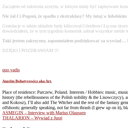
Zacząłem od założenia zeszytu, w którym miały być zapisywane konce
Nie żal Ci Pogoni, że spadła z ekstraklasy? My tutaj w lubelsk
Gratulacje w takim układzie będę kibicował Górnikowi Łęczna skoro
dowiedziałem, że w tym tygodniu komornik zabrał wszystkie meble te
Taki jestem zakręcony, zapomniałem podziękować za wywiad… D
DZIĘKI I POZDRAWIAM !!!
quo vadis
Anzelm Bohatyrowicz aka Art.
Place of residence: Parczew, Poland. Interests / Hobbies: music, music
history (the rebelliousness of the Polish nobility & the Lisowczycy),
and Kokosz), I’ll also add The Witcher and the rest of the fantasy ge
offshoots; generally speaking, not far from thrash (I grew up on it), b
Post
ASMEGIN – Interview with Marius Olaussen
THALARION – Wywiad z Juraj
navigation