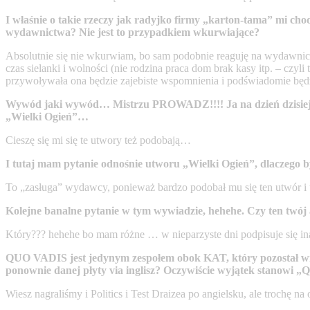
I właśnie o takie rzeczy jak radyjko firmy „karton-tama” mi cho
wydawnictwa? Nie jest to przypadkiem wkurwiające?
Absolutnie się nie wkurwiam, bo sam podobnie reaguję na wydawnict
czas sielanki i wolności (nie rodzina praca dom brak kasy itp. – czyli
przywoływała ona będzie zajebiste wspomnienia i podświadomie będ
Wywód jaki wywód… Mistrzu PROWADZ!!!! Ja na dzień dzisiejsz
„Wielki Ogień”…
Cieszę się mi się te utwory też podobają…
I tutaj mam pytanie odnośnie utworu „Wielki Ogień”, dlaczego 
To „zasługa” wydawcy, ponieważ bardzo podobał mu się ten utwór i u
Kolejne banalne pytanie w tym wywiadzie, hehehe. Czy ten twój au
Który??? hehehe bo mam różne … w nieparzyste dni podpisuje się in
QUO VADIS jest jedynym zespołem obok KAT, który pozostał wie
ponownie danej płyty via inglisz? Oczywiście wyjątek stanowi „
Wiesz nagraliśmy i Politics i Test Draizea po angielsku, ale trochę na