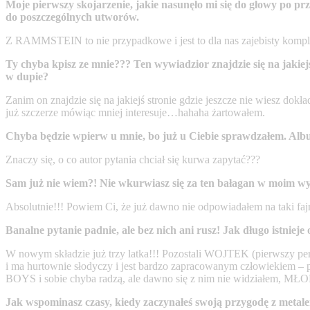
Moje pierwszy skojarzenie, jakie nasunęło mi się do głowy po
do poszczególnych utworów.
Z RAMMSTEIN to nie przypadkowe i jest to dla nas zajebisty komplem
Ty chyba kpisz ze mnie??? Ten wywiadzior znajdzie się na jakiejś 
w dupie?
Zanim on znajdzie się na jakiejś stronie gdzie jeszcze nie wiesz do
już szczerze mówiąc mniej interesuje…hahaha żartowałem.
Chyba będzie wpierw u mnie, bo już u Ciebie sprawdzałem. Al
Znaczy się, o co autor pytania chciał się kurwa zapytać???
Sam już nie wiem?! Nie wkurwiasz się za ten bałagan w moim wywi
Absolutnie!!! Powiem Ci, że już dawno nie odpowiadałem na taki fa
Banalne pytanie padnie, ale bez nich ani rusz! Jak długo is
W nowym składzie już trzy latka!!! Pozostali WOJTEK (pierwszy perk
i ma hurtownie słodyczy i jest bardzo zapracowanym człowiekiem 
BOYS i sobie chyba radzą, ale dawno się z nim nie widziałem, MŁODY
Jak wspominasz czasy, kiedy zaczynałeś swoją przygodę z metalem