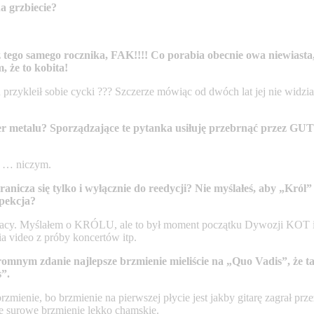
a grzbiecie?
 tego samego rocznika, FAK!!!! Co porabia obecnie owa niewiasta,
 że to kobita!
przykleił sobie cycki ??? Szczerze mówiąc od dwóch lat jej nie widział
wer metalu? Sporządzające te pytanka usiłuję przebrnąć przez
z … niczym.
anicza się tylko i wyłącznie do reedycji? Nie myślałeś, aby „Kró
spekcja?
acy. Myślałem o KRÓLU, ale to był moment początku Dywozji KOT i jej
 video z próby koncertów itp.
romnym zdanie najlepsze brzmienie mieliście na „Quo Vadis”, że 
s”.
zmienie, bo brzmienie na pierwszej płycie jest jakby gitarę zagrał prz
ie surowe brzmienie lekko chamskie.