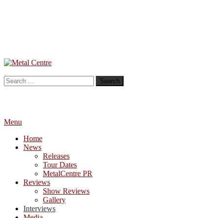
Skip
To
Metal Centre
Mailorder & Webzine
Content
Search
for:
Menu
Home
News
Releases
Tour Dates
MetalCentre PR
Reviews
Show Reviews
Gallery
Interviews
Media