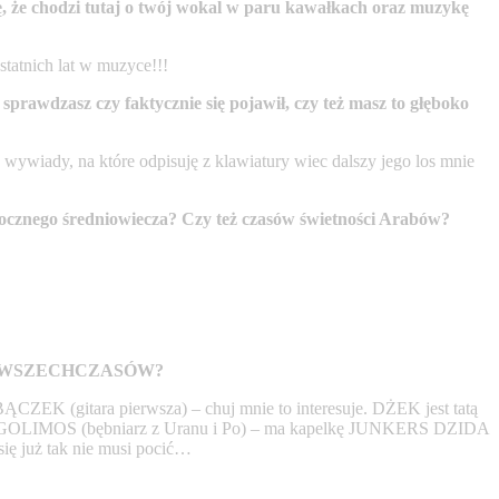
, że chodzi tutaj o twój wokal w paru kawałkach oraz muzykę
tatnich lat w muzyce!!!
 sprawdzasz czy faktycznie się pojawił, czy też masz to głęboko
 wywiady, na które odpisuję z klawiatury wiec dalszy jego los mnie
ocznego średniowiecza? Czy też czasów świetności Arabów?
rmacji WSZECHCZASÓW?
ĄCZEK (gitara pierwsza) – chuj mnie to interesuje. DŻEK jest tatą
alii, GOLIMOS (bębniarz z Uranu i Po) – ma kapelkę JUNKERS DZIDA
ię już tak nie musi pocić…