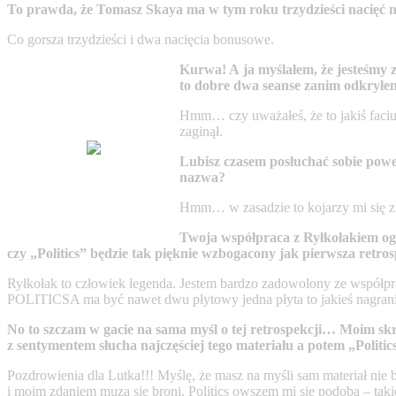
To prawda, że Tomasz Skaya ma w tym roku trzydzieści nacięć n
Co gorsza trzydzieści i dwa nacięcia bonusowe.
Kurwa! A ja myślałem, że jesteśmy z
to dobre dwa seanse zanim odkryłem,
Hmm… czy uważałeś, że to jakiś faciu 
zaginął.
Lubisz czasem posłuchać sobie po
nazwa?
Hmm… w zasadzie to kojarzy mi się 
Twoja współpraca z Ryłkołakiem ogr
czy „Politics” będzie tak pięknie wzbogacony jak pierwsza retro
Ryłkołak to człowiek legenda. Jestem bardzo zadowolony ze współpr
POLITICSA ma być nawet dwu płytowy jedna płyta to jakieś nagrania
No to szczam w gacie na sama myśl o tej retrospekcji… Moim sk
z sentymentem słucha najczęściej tego materiału a potem „Politic
Pozdrowienia dla Lutka!!! Myślę, że masz na myśli sam materiał nie br
i moim zdaniem muza się broni. Politics owszem mi się podoba – tak