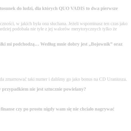
ój stosunek do ludzi, dla których QUO VADIS to dwa pierwsze
ności, w jakich była ona słuchana. Jeżeli wspominasz ten czas jako
bardziej podobała nie tyle z jej walorów merytorycznych tylko że
ałki mi podchodzą… Według mnie dobry jest „Bojownik” oraz
koda zmarnować taki numer i daliśmy go jako bonus na CD Uraniusza.
y przypadkiem nie jest sztucznie powielany?
nanse czy po prostu nigdy wam się nie chciało nagrywać