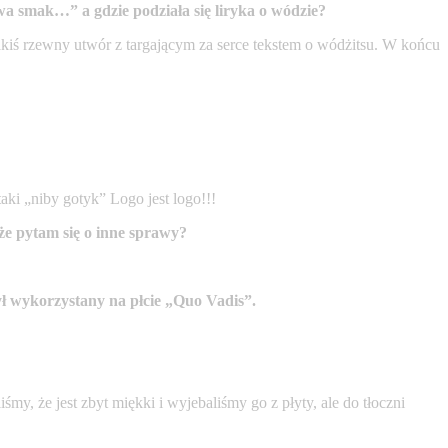
wa smak…” a gdzie podziała się liryka o wódzie?
jakiś rzewny utwór z targającym za serce tekstem o wódżitsu. W końcu
aki „niby gotyk” Logo jest logo!!!
że pytam się o inne sprawy?
ł wykorzystany na płcie „Quo Vadis”.
my, że jest zbyt miękki i wyjebaliśmy go z płyty, ale do tłoczni