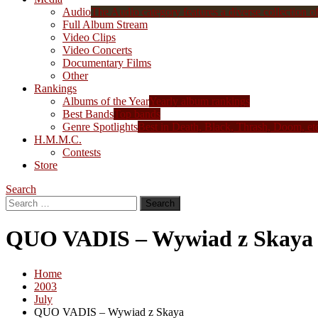
Audio
The Audio category features a diverse collection of 
Full Album Stream
Video Clips
Video Concerts
Documentary Films
Other
Rankings
Albums of the Year
Yearly album rankings
Best Bands
Top bands
Genre Spotlights
Best in Death, Black, Thrash, Doom, et
H.M.M.C.
Contests
Store
Search
Search
for:
QUO VADIS – Wywiad z Skaya
Home
2003
July
QUO VADIS – Wywiad z Skaya