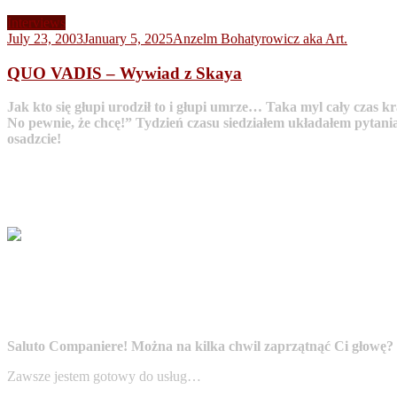
Interviews
July 23, 2003
January 5, 2025
Anzelm Bohatyrowicz aka Art.
QUO VADIS – Wywiad z Skaya
Jak kto się głupi urodził to i głupi umrze… Taka myl cały czas 
No pewnie, że chcę!” Tydzień czasu siedziałem układałem pytania 
osadzcie!
Saluto Companiere! Można na kilka chwil zaprzątnąć Ci głowę?
Zawsze jestem gotowy do usług…