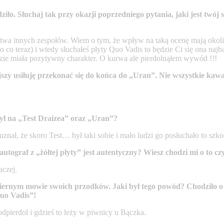
dziło. Słuchaj tak przy okazji poprzedniego pytania, jaki jest tw
wa innych zespołów. Wiem o tym, że wpływ na taką ocenę mają okolicz
 to co teraz) i wtedy słuchałeś płyty Quo Vadis to będzie Ci się ona naj
zie miała pozytywny charakter. O kurwa ale pierdolnąłem wywód !!!
y usiłuję przekonać się do końca do „Uran”. Nie wszystkie kaw
był na „Test Draizea” oraz „Uran”?
znał, że skoro Test… był taki sobie i mało ludzi go posłuchało to sz
tograf z „żółtej płyty” jest autentyczny? Wiesz chodzi mi o to cz
aczej.
rnym mowie swoich przodków. Jaki był tego powód? Chodziło o fi
Quo Vadis”!
 odpierdol i gdzieś to leży w piwnicy u Bączka.