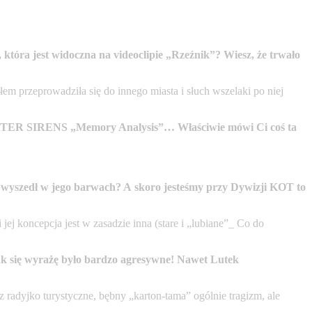
 która jest widoczna na videoclipie „Rzeźnik”? Wiesz, że trwało
em przeprowadziła się do innego miasta i słuch wszelaki po niej
 GUTTER SIRENS „Memory Analysis”… Właściwie mówi Ci coś ta
l” wyszedł w jego barwach? A skoro jesteśmy przy Dywizji KOT to
 koncepcja jest w zasadzie inna (stare i „lubiane”_ Co do
tak się wyrażę było bardzo agresywne! Nawet Lutek
ez radyjko turystyczne, bębny „karton-tama” ogólnie tragizm, ale