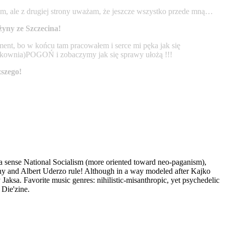
ym, ale z drugiej strony uważam, że jeszcze wszystko przede mną…
żyny ze Szczecina!
ent, bo w końcu tam pracowałem i serce mi pęka jak się
otrkownia)POGOŃ i zobaczymy jak się sprawy ułożą !!!
szego!
in a sense National Socialism (more oriented toward neo-paganism),
cinny and Albert Uderzo rule! Although in a way modeled after Kajko
aksa. Favorite music genres: nihilistic-misanthropic, yet psychedelic
 Die'zine.