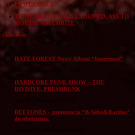
POWERWOLF
TOXIC HOLOCAUST, EXHUMED, ASS TO
MOUTH, WITCHRITE
Older Posts
HATE FOREST Nowy Album “Innermost”
December 22, 2022
May 12, 2025
HARDCORE PUNK SHOW – THE
DIVISIVE, PRESHRUNK
April 25, 2005
January 5, 2025
DEFTONES – prezentacja “B-Sides&Rarities”
do obejrzenia.
September 22, 2005
January 5, 2025