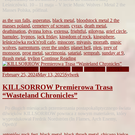
Leśniczówki. 10 – 11 maja – V lecie Music Wolves / Metal 2 the
Masses Polska, półfinał.
as the sun falls
,
asperatus
,
black metal
,
bloodstock metal 2 the
masses poland
,
cemetery of scream
,
cyrax
,
death metal
,
deathination
,
dymna lotva
,
extensa
,
frightful
,
gilotyna
,
grief circle
,
hamulec
,
hypnos
,
jack friday
,
kingdom of rock
,
kingsphere
,
leśniczówka rock'n'roll cafe
,
misscore
,
miyasis
,
morrath
,
music
wolves
,
narrenturm
,
over the under
,
planet hell
,
plen
,
prey of
monsoon
,
prog metal
,
sacrimonia
,
satarial
,
semprah
,
sunday at 9
,
thrash metal
,
trylion
Continue Reading
Full Album Stream
MetalCentre PR
News
Tour Dates
Video Clips
February 25, 2024
May 13, 2025
Sylwek
KILLSORROW Premierowa Trasa
“Wasteland Chronicles”
Po długich miesiącach przemierzania postapokaliptycznego świata
dźwięków KILLSORROW powraca z nowym materiałem, który
wyprodukował Fredrik Nordström (In Flames, Arch Enemy,
Opeth)!
antoniów rock fest
,
black metal
,
black thrash metal
,
chicago kielce
,