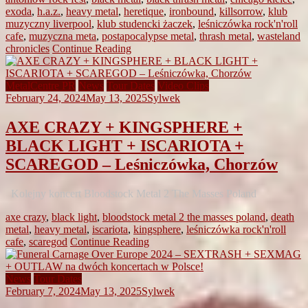
exoda
,
h.a.z.
,
heavy metal
,
heretique
,
ironbound
,
killsorrow
,
klub
muzyczny liverpool
,
klub studencki żaczek
,
leśniczówka rock'n'roll
cafe
,
muzyczna meta
,
postapocalypse metal
,
thrash metal
,
wasteland
chronicles
Continue Reading
MetalCentre PR
News
Tour Dates
Video Clips
February 24, 2024
May 13, 2025
Sylwek
AXE CRAZY + KINGSPHERE +
BLACK LIGHT + ISCARIOTA +
SCAREGOD – Leśniczówka, Chorzów
Kolejny koncert Bloodstock Metal 2 The Masses Poland
axe crazy
,
black light
,
bloodstock metal 2 the masses poland
,
death
metal
,
heavy metal
,
iscariota
,
kingsphere
,
leśniczówka rock'n'roll
cafe
,
scaregod
Continue Reading
News
Tour Dates
February 7, 2024
May 13, 2025
Sylwek