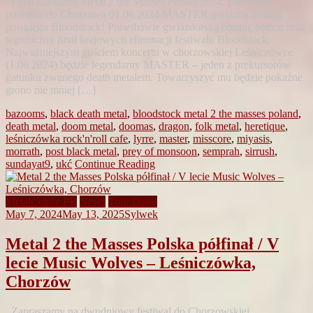
Finał konkursu Metal 2 the Masses Polska 2024, ponownie
powraca do Chorzowa 01.06.2024 MASTER gwiazdą finałów
polskiego Bloodstock! Prawdziwie gwiazdorską obsadę będzie miał
tegoroczny finał krajowych eliminacji festiwalu Bloodstock.
Najważniejszym gościem koncertu w chorzowskiej Leśniczówce
(1.06.2024) będzie legendarny MASTER – jeden z prekursorów
gatunku zwanego death metalem. Towarzyszyć mu będzie pokaźne
grono nie mniej […]
bazooms
,
black death metal
,
bloodstock metal 2 the masses poland
,
death metal
,
doom metal
,
doomas
,
dragon
,
folk metal
,
heretique
,
leśniczówka rock'n'roll cafe
,
lyrre
,
master
,
misscore
,
miyasis
,
morrath
,
post black metal
,
prey of monsoon
,
semprah
,
sirrush
,
sundayat9
,
ukć
Continue Reading
MetalCentre PR
News
Tour Dates
May 7, 2024
May 13, 2025
Sylwek
Metal 2 the Masses Polska półfinał / V
lecie Music Wolves – Leśniczówka,
Chorzów
Zapraszamy na dwudniowy festiwal do Chorzowskiej