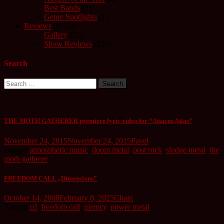
Best Bands
(3)
Genre Spotlights
(1)
Reviews
(6,552)
Gallery
(57)
Show Reviews
(255)
Search
Search
for:
THE MOTH GATHERER premiere lyric video for “Attacus Atlas”
November 24, 2015
November 24, 2015
Pavel
Tagged
atmospheric music
,
doom metal
,
post rock
,
sludge metal
,
the
moth gatherer
FREEDOM CALL „Dimensions”
October 14, 2008
February 8, 2025
Chain
Tagged
cd
,
freedom call
,
niemcy
,
power metal