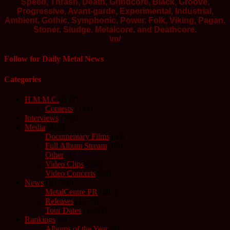
Speed, Thrash, Death, Grindcore, Black, Groove,
Progressive, Avant-garde, Experimental, Industrial,
Ambient, Gothic, Symphonic, Power, Folk, Viking, Pagan,
Stoner, Sludge, Metalcore, and Deathcore.
\m/
Follow for Daily Metal News
Categories
H.M.M.C.
(177)
Contests
(134)
Interviews
(709)
Media
(415)
Documentary Films
(33)
Full Album Stream
(89)
Other
(1)
Video Clips
(294)
Video Concerts
(24)
News
(15,326)
MetalCentre PR
(461)
Releases
(1,739)
Tour Dates
(1,392)
Rankings
(8)
Albums of the Year
(4)