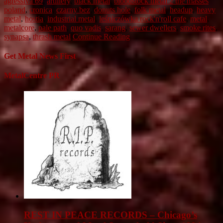
agressiva 69
,
artillery
,
black metal
,
bloodstock metal 2 the masses
poland
,
cronica
,
czarny bez
,
donuts hole
,
folk metal
,
headup
,
heavy
metal
,
hostia
,
industrial metal
,
leśniczówka rock'n'roll cafe
,
metal
,
metalcore
,
pale path
,
quo vadis
,
sarang
,
sewer dwellers
,
smoke rites
,
synapsa
,
thrash metal
Continue Reading
Get Metal News First
MetalCentre PR
REST IN PEACE RECORDS – Chicago’s