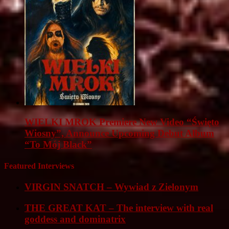
WIELKI MROK Premiere New Video “Święto
Wiosny”, Announce Upcoming Debut Album
“To Mój Black”
Featured Interviews
VIRGIN SNATCH – Wywiad z Zielonym
THE GREAT KAT – The interview with real
goddess and dominatrix