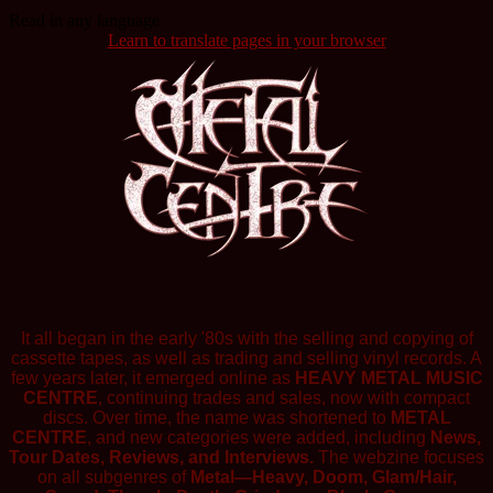
Read in any language
Learn to translate pages in your browser
It all began in the early '80s with the selling and copying of
cassette tapes, as well as trading and selling vinyl records. A
few years later, it emerged online as
HEAVY METAL MUSIC
CENTRE
, continuing trades and sales, now with compact
discs. Over time, the name was shortened to
METAL
CENTRE
, and new categories were added, including
News,
Tour Dates, Reviews, and Interviews.
The webzine focuses
on all subgenres of
Metal—Heavy, Doom, Glam/Hair,