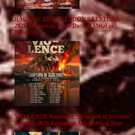
RAGE OF ARMAGEDDON 9 FESTIVAL
2026 Announces Three Days of Metal in
Brooklyn
VIO-LENCE Announce “Eruption of Screams”
Summer 2026 European, UK & Asian Tour