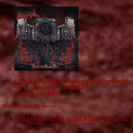
DESOLUS unleash second album “Dwellers of
the Twilight Void” via HELLS
HEADBANGERS
Featured Show Reviews
EXTREME METAL UNDERGROUND VOL.
I