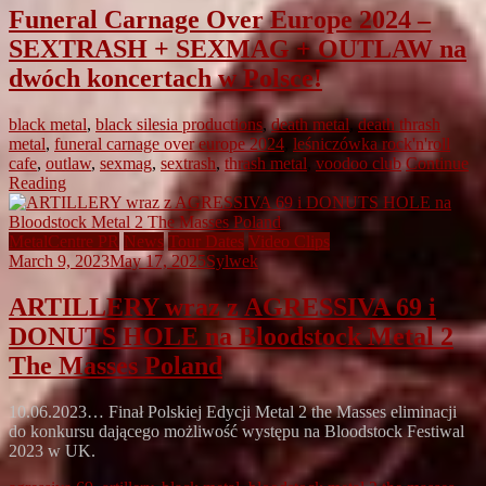
Funeral Carnage Over Europe 2024 –
SEXTRASH + SEXMAG + OUTLAW na
dwóch koncertach w Polsce!
black metal
,
black silesia productions
,
death metal
,
death thrash
metal
,
funeral carnage over europe 2024
,
leśniczówka rock'n'roll
cafe
,
outlaw
,
sexmag
,
sextrash
,
thrash metal
,
voodoo club
Continue
Reading
MetalCentre PR
News
Tour Dates
Video Clips
March 9, 2023
May 17, 2025
Sylwek
ARTILLERY wraz z AGRESSIVA 69 i
DONUTS HOLE na Bloodstock Metal 2
The Masses Poland
10.06.2023… Finał Polskiej Edycji Metal 2 the Masses eliminacji
do konkursu dającego możliwość występu na Bloodstock Festiwal
2023 w UK.