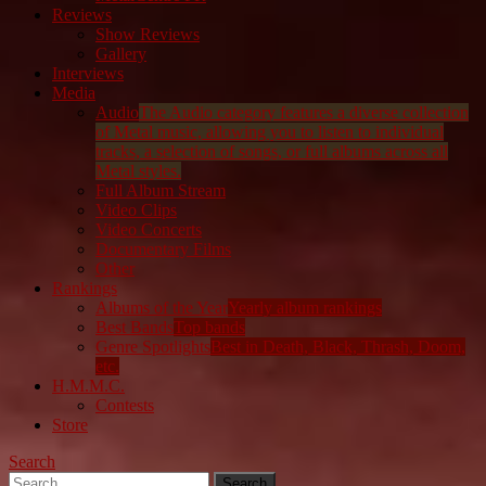
Reviews
Show Reviews
Gallery
Interviews
Media
Audio
The Audio category features a diverse collection
of Metal music, allowing you to listen to individual
tracks, a selection of songs, or full albums across all
Metal styles.
Full Album Stream
Video Clips
Video Concerts
Documentary Films
Other
Rankings
Albums of the Year
Yearly album rankings
Best Bands
Top bands
Genre Spotlights
Best in Death, Black, Thrash, Doom,
etc.
H.M.M.C.
Contests
Store
Search
Search