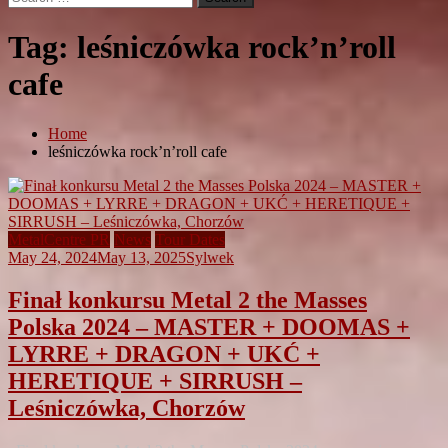
for:
Tag:
leśniczówka rock’n’roll
cafe
Home
leśniczówka rock’n’roll cafe
MetalCentre PR
News
Tour Dates
May 24, 2024
May 13, 2025
Sylwek
Finał konkursu Metal 2 the Masses
Polska 2024 – MASTER + DOOMAS +
LYRRE + DRAGON + UKĆ +
HERETIQUE + SIRRUSH –
Leśniczówka, Chorzów