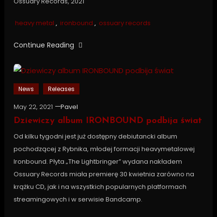
Ossuary Records, 2021
heavy metal
,
ironbound
,
ossuary records
Continue Reading
News
Releases
May 22, 2021
Pavel
Dziewiczy album IRONBOUND podbija świat
Od kilku tygodni jest już dostępny debiutancki album
pochodzącej z Rybnika, młodej formacji heavymetalowej
Ironbound. Płyta „The Lightbringer” wydana nakładem
Ossuary Records miała premierę 30 kwietnia zarówno na
krążku CD, jak i na wszystkich popularnych platformach
streamingowych i w serwisie Bandcamp.