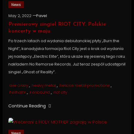
News
May 2, 2022
Pavel
Premierowy singiel RIOT CITY. Polskie
koncerty w maju
Po trzech latach od wydania debiutanckiej płyty „Burn the
Night”, kanadyjska formacja Riot City jest o krok od wydania
jej następcy „Electric Elite”, która ukaże się jesienią tego roku
nakładem No Remorse Records. Już teraz zespół udostępnił
singiel „Ghost of Reality”.
axe crazy
,
heavy metal
,
helicon metal promotions
,
hellhaim
,
ironbound
,
riot city
Continue Reading
News