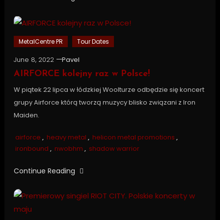
MetalCentre PR
Tour Dates
June 8, 2022
Pavel
AIRFORCE kolejny raz w Polsce!
W piątek 22 lipca w łódzkiej Woolturze odbędzie się koncert
grupy Airforce którą tworzą muzycy blisko związani z Iron
Maiden.
airforce
,
heavy metal
,
helicon metal promotions
,
ironbound
,
nwobhm
,
shadow warrior
Continue Reading