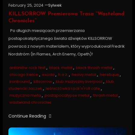
February 25, 2024
Sylwek
KILLSORROW Premierowa Trasa “Wasteland
Chronicles”
Po długich miesiącach przemierzania
postapokaliptycznego świata dźwięków KILLSORROW
powraca z nowym materiałem, który wyprodukował Fredrik
Nordström (In Flames, Arch Enemy, Opeth)!
antoniów rock fest
,
black metal
,
black thrash metal
,
chicago kielce
,
exoda
,
h.a.z.
,
heavy metal
,
heretique
,
ironbound
,
killsorrow
,
klub muzyczny liverpool
,
klub
studencki żaczek
,
leśniczówka rock'n'roll cafe
,
muzyczna meta
,
postapocalypse metal
,
thrash metal
,
wasteland chronicles
Continue Reading