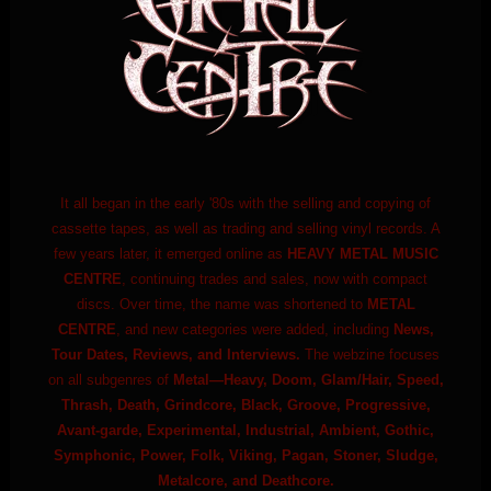
It all began in the early '80s with the selling and copying of
cassette tapes, as well as trading and selling vinyl records. A
few years later, it emerged online as
HEAVY METAL MUSIC
CENTRE
, continuing trades and sales, now with compact
discs. Over time, the name was shortened to
METAL
CENTRE
, and new categories were added, including
News,
Tour Dates, Reviews, and Interviews.
The webzine focuses
on all subgenres of
Metal—Heavy, Doom, Glam/Hair, Speed,
Thrash, Death, Grindcore, Black, Groove, Progressive,
Avant-garde, Experimental, Industrial, Ambient, Gothic,
Symphonic, Power, Folk, Viking, Pagan, Stoner, Sludge,
Metalcore, and Deathcore.