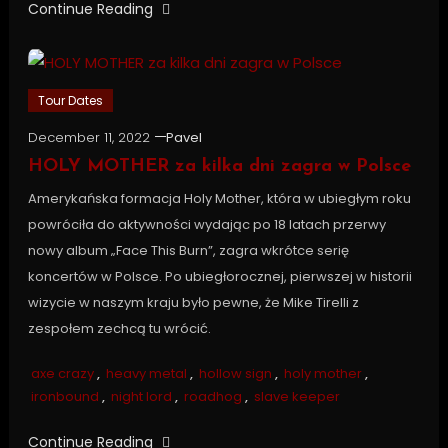
Continue Reading
Tour Dates
December 11, 2022
Pavel
HOLY MOTHER za kilka dni zagra w Polsce
Amerykańska formacja Holy Mother, która w ubiegłym roku
powróciła do aktywności wydając po 18 latach przerwy
nowy album „Face This Burn”, zagra wkrótce serię
koncertów w Polsce. Po ubiegłorocznej, pierwszej w historii
wizycie w naszym kraju było pewne, że Mike Tirelli z
zespołem zechcą tu wrócić.
axe crazy
,
heavy metal
,
hollow sign
,
holy mother
,
ironbound
,
night lord
,
roadhog
,
slave keeper
Continue Reading