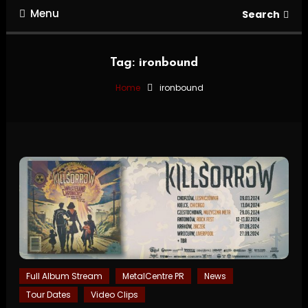
Menu
Search
Tag:
ironbound
Home
ironbound
Full Album Stream
MetalCentre PR
News
Tour Dates
Video Clips