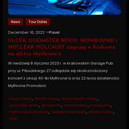
News
Tour Dates
December 16, 2022
Pavel
ULCER, DOOMSTER REICH, IRONBOUND i
NUCLEAR HOLCAUST zagrają w Krakowie
na 40-tce Mythrone’a
W niedzielę 8 stycznia 2023 r. w krakowskim Garage Pub
przy ul. Piłsudskiego 27 odbędzie się okolicznościowy
koncert z okazji 40-tki Mythrone’a oraz 22 lecia działalności
Mythrone Promotion.
black metal
,
death metal
,
doom death metal
,
doomster reich
,
grindcore
,
heavy metal
,
ironbound
,
mythrone promotion
,
nuclear holocaust
,
stoner metal
,
ulcer