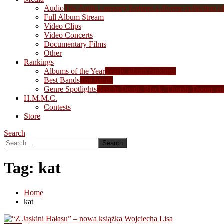
Audio
The Audio category features a diverse collection of 
Full Album Stream
Video Clips
Video Concerts
Documentary Films
Other
Rankings
Albums of the Year
Yearly album rankings
Best Bands
Top bands
Genre Spotlights
Best in Death, Black, Thrash, Doom, et
H.M.M.C.
Contests
Store
Search
Search
for:
Tag:
kat
Home
kat