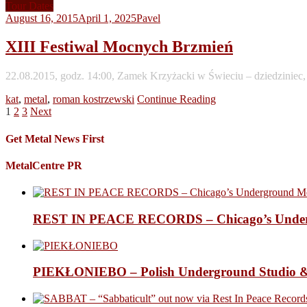
Tour Dates
August 16, 2015
April 1, 2025
Pavel
XIII Festiwal Mocnych Brzmień
22.08.2015, godz. 14:00, Zamek Krzyżacki w Świeciu – dziedziniec
kat
,
metal
,
roman kostrzewski
Continue Reading
Posts
1
2
3
Next
pagination
Get Metal News First
MetalCentre PR
REST IN PEACE RECORDS – Chicago’s Undergr
PIEKŁONIEBO – Polish Underground Studio &