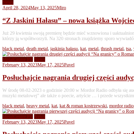
News
April 28, 2024
May 13, 2025
Miro
“Z Jaskini Hałasu” – nowa książka Wojcie
Już 29 kwietnia swoją premierę będzie mieć wznowiona i uaktualniona
którzy ją współtworzyli. Na 320 stronach znajdziemy sporo wywiadó
black metal
,
death metal
,
jaskinia hałasu
,
kat
,
metal
,
thrash metal
,
tsa
,
MetalCentre PR
News
February 13, 2023
May 17, 2025
Pavel
Posłuchajcie nagrania drugiej części au
W środę 08-02-2023 o godzinie 20:00 w Mordor Radio odbyła się audy
muzyki metalowej” ale także o poecie, artyście … i przede wszystki
black metal
,
heavy metal
,
kat
,
kat & roman kostrzewski
,
mordor radio
MetalCentre PR
News
February 13, 2023
May 17, 2025
Pavel