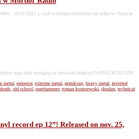
im w Mordor Radio
0 – 10.02.2022 ), czyli wybitnej osobistości nie tylko w “świecie
, którzy tego dnia wystąpią na festiwalu dołączył NAPALM DEATH
m metal
,
emperor
,
extreme metal
,
grindcore
,
heavy metal
,
inverted
death
,
old school
,
ragehammer
,
roman kostrzewski
,
shodan
,
technical
yl record ep 12”! Released on nov. 25,