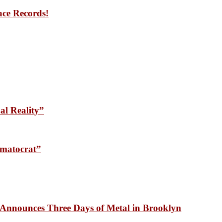
ace Records!
l Reality”
matocrat”
unces Three Days of Metal in Brooklyn