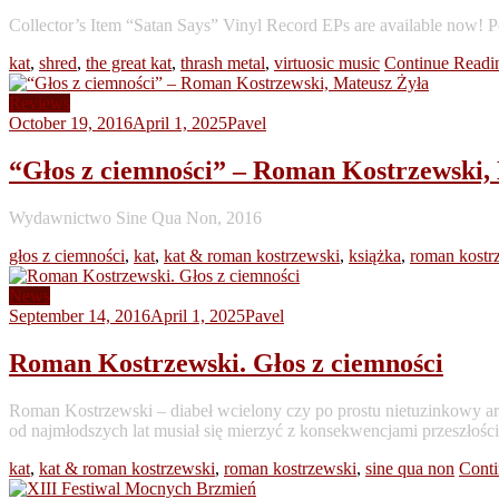
Collector’s Item “Satan Says” Vinyl Record EPs are available now! P
kat
,
shred
,
the great kat
,
thrash metal
,
virtuosic music
Continue Readi
Reviews
October 19, 2016
April 1, 2025
Pavel
“Głos z ciemności” – Roman Kostrzewski,
Wydawnictwo Sine Qua Non, 2016
głos z ciemności
,
kat
,
kat & roman kostrzewski
,
książka
,
roman kostr
News
September 14, 2016
April 1, 2025
Pavel
Roman Kostrzewski. Głos z ciemności
Roman Kostrzewski – diabeł wcielony czy po prostu nietuzinkowy arty
od najmłodszych lat musiał się mierzyć z konsekwencjami przeszłoś
kat
,
kat & roman kostrzewski
,
roman kostrzewski
,
sine qua non
Conti