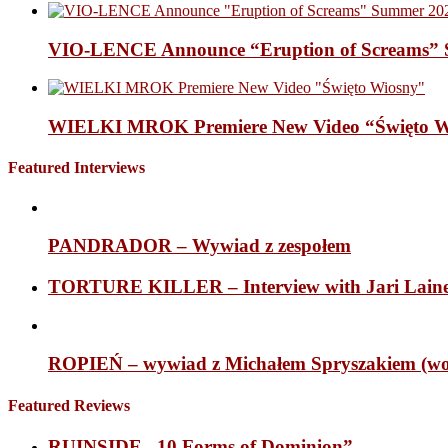
VIO-LENCE Announce “Eruption of Screams” 
WIELKI MROK Premiere New Video “Święto Wi
Featured Interviews
PANDRADOR – Wywiad z zespołem
TORTURE KILLER – Interview with Jari Laine 
ROPIEŃ – wywiad z Michałem Spryszakiem (wok
Featured Reviews
RUINSIDE „10 Forms of Dominion”