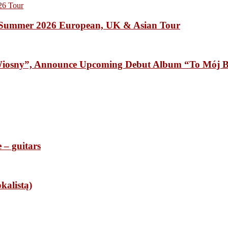
Summer 2026 European, UK & Asian Tour
osny”, Announce Upcoming Debut Album “To Mój B
– guitars
alistą)