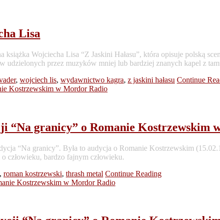
cha Lisa
 książka Wojciecha Lisa “Z Jaskini Hałasu”, która opisuje polską scen
w udzielonych przez muzyków mniej lub bardziej znanych kapel z tam
vader
,
wojciech lis
,
wydawnictwo kagra
,
z jaskini hałasu
Continue Rea
dycji “Na granicy” o Romanie Kostrzewskim
cja “Na granicy”. Była to audycja o Romanie Kostrzewskim (15.02.196
m o człowieku, bardzo fajnym człowieku.
,
roman kostrzewski
,
thrash metal
Continue Reading