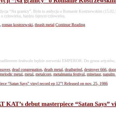
audycji “Na granicy” o Romanie Kostrzewsk
cja “Na granicy”. Była to audycja o Romanie Kostrzewskim (15.02.196
m o człowieku, bardzo fajnym człowieku.
,
roman kostrzewski
,
thrash metal
Continue Reading
 Headlinerem festiwalu będzie norweski EMPEROR. Do grona artystów
ssover
,
dead congregation
,
death metal
,
deathgrind
,
destroyer 666
,
doo
melodic metal
,
metal
,
metalcore
,
metalmania festival
,
minetaur
,
napalm 
T KAT’s debut masterpiece “Satan Says” vin