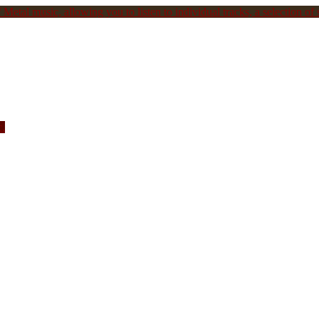
Metal music, allowing you to listen to individual tracks, a selection of s
c.