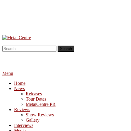
Skip
To
Metal Centre
Mailorder & Webzine
Content
Search
for:
Menu
Home
News
Releases
Tour Dates
MetalCentre PR
Reviews
Show Reviews
Gallery
Interviews
Media