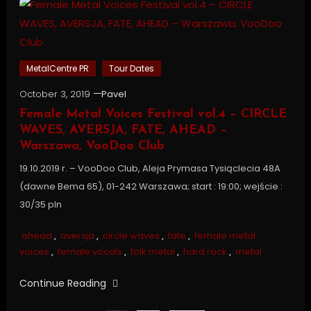
MetalCentre PR
Tour Dates
October 3, 2019
Pavel
Female Metal Voices Festival vol.4 – CIRCLE
WAVES, AVERSJA, FATE, AHEAD –
Warszawa, VooDoo Club
19.10.2019 r. – VooDoo Club, Aleja Prymasa Tysiąclecia 48A
(dawne Bema 65), 01-242 Warszawa; start : 19:00; wejście :
30/35 pln
ahead
,
aversja
,
circle waves
,
fate
,
female metal
voices
,
female vocals
,
folk metal
,
hard rock
,
metal
Continue Reading