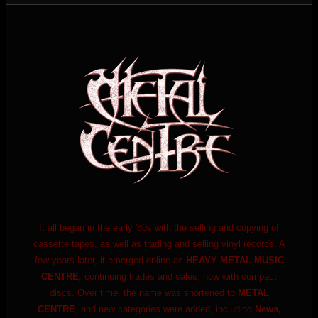
It all began in the early '80s with the selling and copying of
cassette tapes, as well as trading and selling vinyl records. A
few years later, it emerged online as
HEAVY METAL MUSIC
CENTRE
, continuing trades and sales, now with compact
discs. Over time, the name was shortened to
METAL
CENTRE
, and new categories were added, including
News,