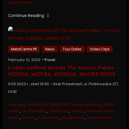
doom metal
Continue Reading
MetalCentre PR
News
Tour Dates
Video Clips
February 12, 2023
Pavel
Łódzki półfinał Metal2 The Masses Polska –
HOSTIA, MOYRA, AVERSJA, SMOKE RITES
11.03.2023 r., start 19:00 – Klub Przestrzeń, ul. Piotrkowska 217,
Łódź
aversja
,
bloodstock metal 2 the masses poland
,
death
metal
,
doom metal
,
grindcore
,
hostia
,
melodic death
metal
,
moyra
,
post metal
,
smoke rites
,
stoner metal