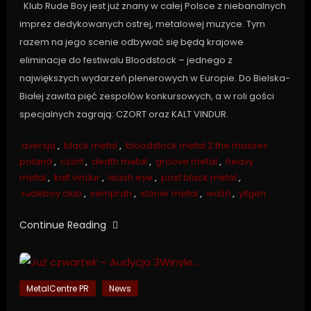
Klub Rude Boy jest już znany w całej Polsce z niebanalnych
imprez dedykowanych ostrej, metalowej muzyce. Tym
razem na jego scenie odbywać się będą krajowe
eliminacje do festiwalu Bloodstock – jednego z
największych wydarzeń plenerowych w Europie. Do Bielska-
Białej zawita pięć zespołów konkursowych, a w roli gości
specjalnych zagrają: CZORT oraz KALT VINDUR.
aversja
,
black metal
,
bloodstock metal 2 the masses
poland
,
czort
,
death metal
,
groove metal
,
heavy
metal
,
kalt vindur
,
leash eye
,
post black metal
,
rudeboy club
,
semprah
,
stoner metal
,
waśń
,
yllgen
Continue Reading
MetalCentre PR
News