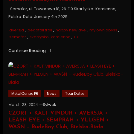
Semafor, ul. Towarowa 18, 26-110 Skarżysko-Kamienna,
Polska. Date: January 4th 2025
aversja
,
deadfall trail
,
happy new ave
,
my own abyss
,
semafor
,
skarżysko-kamienna
,
uzi
Continue Reading
MetalCentre PR
News
Tour Dates
March 23, 2024
Sylwek
CZORT + KALT VINDUR + AVERSJA +
LEASH EYE + SEMPRAH + YLLGEN +
WAŚŃ – RudeBoy Club, Bielsko-Biała