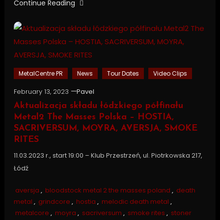
Continue Reading
MetalCentre PR
News
Tour Dates
Video Clips
February 13, 2023
Pavel
Aktualizacja składu łódzkiego półfinału
Metal2 The Masses Polska – HOSTIA,
SACRIVERSUM, MOYRA, AVERSJA, SMOKE
RITES
11.03.2023 r., start 19:00 – Klub Przestrzeń, ul. Piotrkowska 217,
Łódź
aversja
,
bloodstock metal 2 the masses poland
,
death
metal
,
grindcore
,
hostia
,
melodic death metal
,
metalcore
,
moyra
,
sacriversum
,
smoke rites
,
stoner