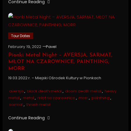
Continue Reading
Tour Dates
February 19, 2022
Pavel
Pionki Metal Night – AVERSJA, SARMAT,
MŁOT NA CZAROWNICE, PAINTHING,
MORR
19.03.2022 r. – Miejski Ośrodek Kultury w Pionkach
aversja
,
black death metal
,
doom death metal
,
heavy
metal
,
metal
,
młot na czarownice
,
morr
,
painthing
,
sarmat
,
thrash metal
Continue Reading