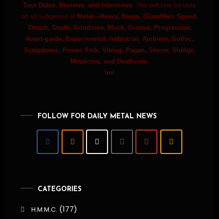
Tour Dates, Reviews, and Interviews.
The webzine focuses
on all subgenres of
Metal—Heavy, Doom, Glam/Hair, Speed,
Thrash, Death, Grindcore, Black, Groove, Progressive,
Avant-garde, Experimental, Industrial, Ambient, Gothic,
Symphonic, Power, Folk, Viking, Pagan, Stoner, Sludge,
Metalcore, and Deathcore.
\m/
FOLLOW FOR DAILY METAL NEWS
CATEGORIES
(177)
H.M.M.C.