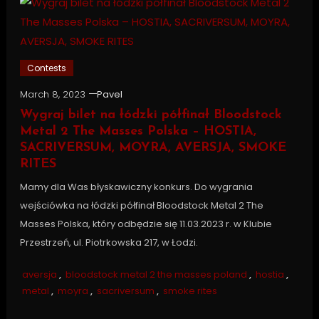
Contests
March 8, 2023
Pavel
Wygraj bilet na łódzki półfinał Bloodstock
Metal 2 The Masses Polska – HOSTIA,
SACRIVERSUM, MOYRA, AVERSJA, SMOKE
RITES
Mamy dla Was błyskawiczny konkurs. Do wygrania
wejściówka na łódzki półfinał Bloodstock Metal 2 The
Masses Polska, który odbędzie się 11.03.2023 r. w Klubie
Przestrzeń, ul. Piotrkowska 217, w Łodzi.
aversja
,
bloodstock metal 2 the masses poland
,
hostia
,
metal
,
moyra
,
sacriversum
,
smoke rites