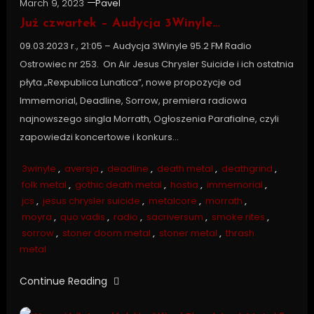
March 9, 2023
Pavel
Już czwartek – Audycja 3Winyle…
09.03.2023 r., 21:05 – Audycja 3Winyle 95.2 FM Radio
Ostrowiec nr 253. On Air Jesus Chrysler Suicide i ich ostatnia
płyta „Rexpublica Lunatica”, nowe propozycje od
Immemorial, Deadline, Sorrow, premiera radiowa
najnowszego singla Morrath, Ogłoszenia Parafialne, czyli
zapowiedzi koncertowe i konkurs…
3winyle
,
aversja
,
deadline
,
death metal
,
deathgrind
,
folk metal
,
gothic death metal
,
hostia
,
immemorial
,
jcs
,
jesus chrysler suicide
,
metalcore
,
morrath
,
moyra
,
quo vadis
,
radio
,
sacriversum
,
smoke rites
,
sorrow
,
stoner doom metal
,
stoner metal
,
thrash
metal
Continue Reading